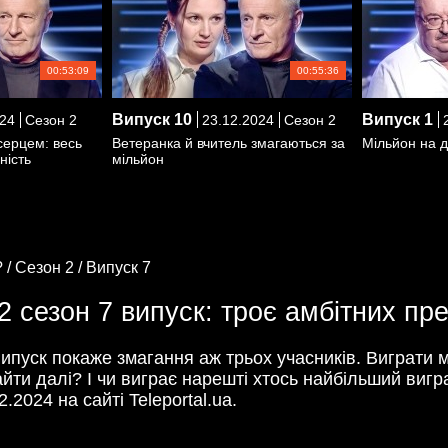
00:53:09
00:55:36
Випуск
10
Випуск
1
24
Сезон 2
23.12.2024
Сезон 2
2
серцем: весь
Ветеранка й вчитель змагаються за
Мільйон на д
ність
мільйон
 /
Сезон 2 /
Випуск 7
2 сезон 7 випуск: троє амбітних пр
ипуск покаже змагання аж трьох учасників. Виграти м
зайти далі? І чи виграє нарешті хтось найбільший ви
.2024 на сайті Teleportal.ua.