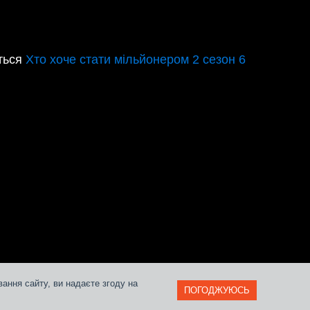
іться
Хто хоче стати мільйонером 2 сезон 6
ання сайту, ви надаєте згоду на
ПОГОДЖУЮСЬ