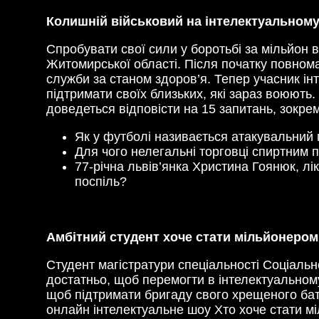
Колишній військовий на інтелектуальном
Спробувати свої сили у боротьбі за мільйон
Житомирської області. Після початку повнома
служби за станом здоров’я. Тепер учасник ін
підтримати своїх близьких, які зараз воюють
доведеться відповісти на 15 запитань, зокре
Як у футболі називається атакувальний п
Для чого нелегальні торговці спиртним 
77-річна львів’янка Христина Гоянюк, л
поспіль?
Амбітний студент хоче стати мільйонером
Студент магістратури спеціальності Соціальн
достатньо, щоб перемогти в інтелектуальному
щоб підтримати бригаду свого хрещеного бать
онлайн інтелектуальне шоу Хто хоче стати міл