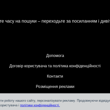
е часу на пошуки – переходьте за посиланням і див
Допомога
Договір користувача та політика конфіденційності
Контакти
Розміщення реклами
ти роботу нашого сайту, персоналізувати рекламу. Продовжуючи відвідув
користувача і
політики конфіденційності.
Teleportal © 2018-
2026
СЛМ ОНЛАЙН МЕДІА