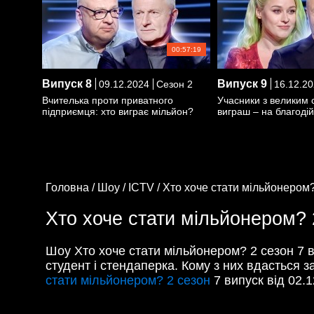
00:57:19
Випуск
8
Випуск
9
09.12.2024
Сезон 2
16.12.20
Вчителька проти приватного
Учасники з великим 
підприємця: хто виграє мільйон?
виграш – на благодій
Головна /
Шоу /
ICTV /
Хто хоче стати мільйонером?
Хто хоче стати мільйонером? 
Шоу Хто хоче стати мільйонером? 2 сезон 7 в
студент і стендаперка. Кому з них вдасться 
стати мільйонером? 2 сезон
7 випуск від 02.12