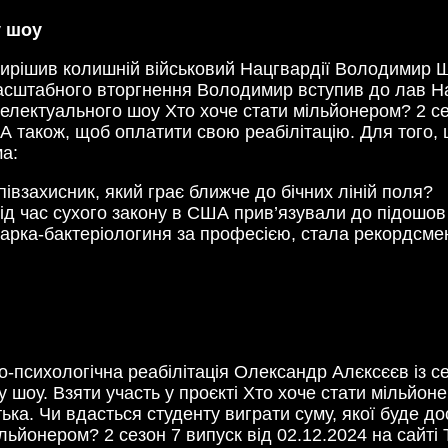
у шоу
 вирішив колишній військовий Нацгвардії Володимир 
сштабного вторгнення Володимир вступив до лав Нацг
телектуального шоу Хто хоче стати мільйонером? 2 се
. А також, щоб оплатити свою реабілітацію. Для того
ма:
івзахисник, який грає ближче до бічних ліній поля?
під час сухого закону в США прив’язували до підошо
ікарка-бактеріологиня за професією, стала рекордсме
о-психологічна реабілітація Олександр Алєксєєв із с
 шоу. Взяти участь у проєкті Хто хоче стати мільйо
ка. Чи вдасться студенту виграти суму, якої буде до
ьйонером? 2 сезон 7 випуск від 02.12.2024 на сайті Te