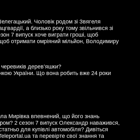
Шелегацький. Чоловік родом зі Звягеля
вардії, а близько року тому звільнився зі
зон 7 випуск хоче виграти гроші, щоб
, щоб отримати омріяний мільйон, Володимиру
в черевиків дерев’яшки?
нкою України. Що вона робить вже 24 роки
ела Мирівка впевнений, що його знань
нером? 2 сезон 7 випуск Олександр наважився,
статньо для купівлі автомобіля? Дивіться
leportal.ua та перевірте свої знання та