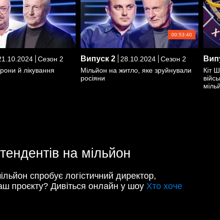
00:53:40
Випуск
2
Вип
1.10.2024
Сезон 2
28.10.2024
Сезон 2
рони й лікування
Мільйон на житло, яке зруйнували
Кіт 
росіяни
війс
міль
етендентів на мільйон
ільйон спробує логістичний директор,
граш проєкту? Дивіться онлайн у шоу
Хто хоче