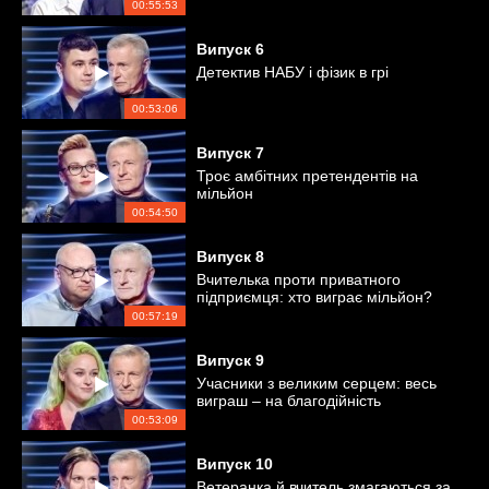
00:55:53
Випуск
6
Детектив НАБУ і фізик в грі
00:53:06
Випуск
7
Троє амбітних претендентів на
мільйон
00:54:50
Випуск
8
Вчителька проти приватного
підприємця: хто виграє мільйон?
00:57:19
Випуск
9
Учасники з великим серцем: весь
виграш – на благодійність
00:53:09
Випуск
10
Ветеранка й вчитель змагаються за