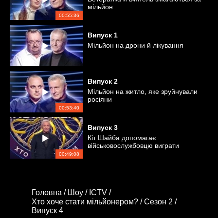
мільйон
00:55:36
Випуск
1
Мільйон на дрони й лікування
Випуск
2
Мільйон на житло, яке зруйнували
росіяни
00:53:40
Випуск
3
Кіт Шайба допомагає
військовослужбовцю виграти
мільйон
00:49:08
Головна /
Шоу /
ICTV /
Хто хоче стати мільйонером? /
Сезон 2 /
Випуск 4