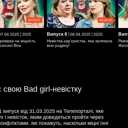
00:50:07
00:48:10
Випуск
6
Вип
7.04.2025
2025
08.04.2025
2025
евірка на міцність
Невістка-кар'єристка, яка залякала
Ревіз
ологині Віти
всю родину!
Жит
 свою Bad girl-невістку
 випуск від 31.03.2025 на Телепорталі, яке
х і невісток, яким доведеться пройти через
нфліктами, які покажуть, наскільки міцні їхні