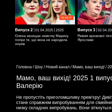
00:48:27
Випуск
2
Випуск
3
01.04.2025
2025
02.04.20
Олена захищає невістку Марину
Ревізія крінжової тік
попри те, що вона не народила
Ярослави
онуків
Головна /
Шоу /
Новий канал /
Мамо, ваш вихід! /
20
Мамо, ваш вихід! 2025 1 випус
Валерію
Не пропустіть приголомшливу прем’єру! Диві
стане справжнім випробуванням для сімейних 
низку складних випробувань. Вони зіткнуться 