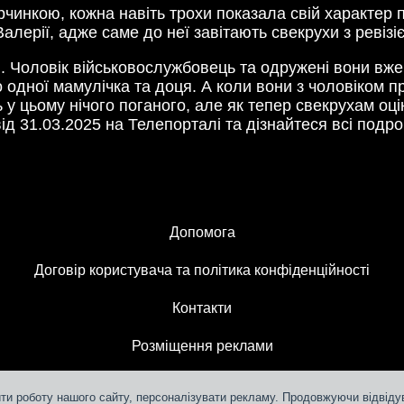
ерчинкою, кожна навіть трохи показала свій характер п
алерії, адже саме до неї завітають свекрухи з ревізі
. Чоловік військовослужбовець та одружені вони вже 
 одної мамулічка та доця. А коли вони з чоловіком пр
ть у цьому нічого поганого, але як тепер свекрухам о
д 31.03.2025 на Телепорталі та дізнайтеся всі подро
Допомога
Договір користувача та політика конфіденційності
Контакти
Розміщення реклами
ти роботу нашого сайту, персоналізувати рекламу. Продовжуючи відвідув