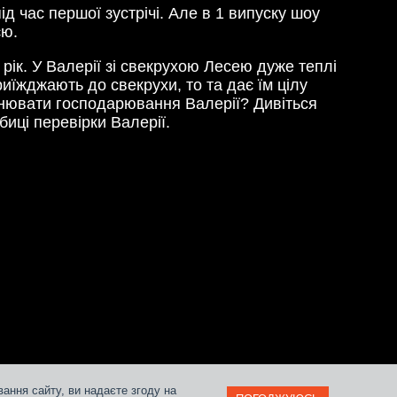
ід час першої зустрічі. Але в 1 випуску шоу
єю.
рік. У Валерії зі свекрухою Лесею дуже теплі
иїжджають до свекрухи, то та дає їм цілу
цінювати господарювання Валерії? Дивіться
биці перевірки Валерії.
ання сайту, ви надаєте згоду на