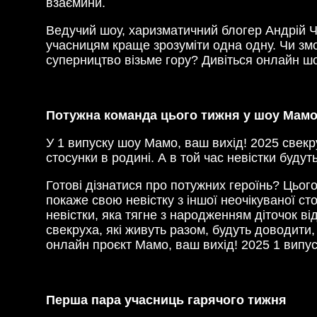
взаємини.
Ведучий шоу, харизматичний блогер Андрій Ч
учасницям краще зрозуміти одна одну. Чи зм
суперництво візьме гору? Дивіться онлайн шо
Потужна команда цього тижня у шоу Мамо,
У 1 випуску шоу Мамо, ваш вихід! 2025 свекру
стосунки в родині. А в той час невістки будут
Готові дізнатися про потужних героїнь? Цьог
покаже свою невістку з іншої неочікуваної ст
невістки, яка тягне з народженням діточок ві
свекруха, які живуть разом, будуть доводити
онлайн проєкт Мамо, ваш вихід! 2025 1 випус
Перша пара учасниць гарячого тижня