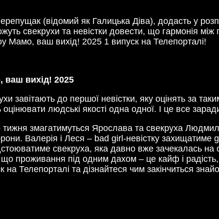
ерепущак (відомий як Галицька Діва), додасть у ро
ожуть свекрухи та невістки довести, що гармонія мі
у Мамо, ваш вихід! 2025 1 випуск на Телепорталі!
 ваш вихід! 2025
хи завітають до першої невістки, яку оцінять за так
ь оцінювати людські якості одна одної. І це все зара
о тижня змагатимуться Ярослава та свекруха Людмила –
орони. Валерія і Леся – bad girl-невістку захищатиме 
дстоюватиме свекруха, яка давно вже зачекалась на о
, що проживання під одним дахом – це кайф і радість,
к на Телепорталі та дізнайтеся чим закінчиться знай