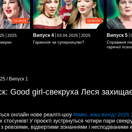
00:48:03
00:50:09
Випуск
4
Випуск
5
25
2025
03.04.2025
2025
0
токерки
Гармонія чи суперництво?
Справжня пер
гарячої псих
25 /
Випуск 1
к: Good girl-свекруха Леся захищає
ться онлайн нове реаліті-шоу
Мамо, ваш вихід! 2025
1
стосунків! У проєкті зустрінуться чотири пари свекру
з ревізіями, відвертими зізнаннями і несподіваними ко