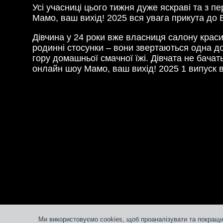
Усі учасниці цього тижня дуже яскраві та з п
Мамо, ваш вихід! 2025 вся увага прикута до В
Дівчина у 24 роки вже власниця салону краси
родинні стосунки – вони звертаються одна до
гору домашньої смачної їжі. Дівчата не бача
онлайн шоу Мамо, ваш вихід! 2025 1 випуск ві
Ми використовуємо cookies, щоб проаналізувати та покращи