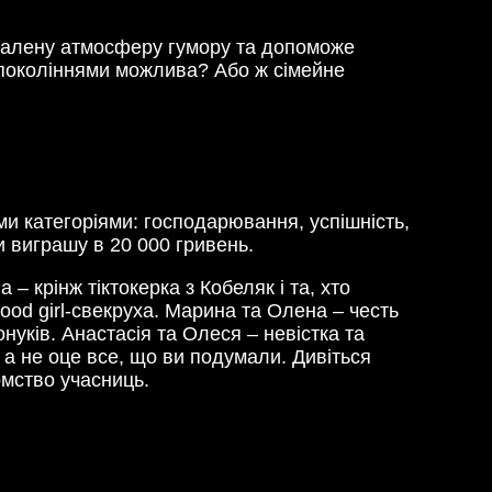
зпалену атмосферу гумору та допоможе
ж поколіннями можлива? Або ж сімейне
ими категоріями: господарювання, успішність,
ди виграшу в 20 000 гривень.
 крінж тіктокерка з Кобеляк і та, хто
good girl-свекруха. Марина та Олена – честь
нуків. Анастасія та Олеся – невістка та
 а не оце все, що ви подумали. Дивіться
омство учасниць.