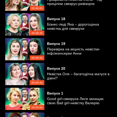
прицілом свекрух-ревізорок
00:48:45
Випуск
18
Бізнес-леді Яна – дорогоцінна
невістка для свекрухи
00:48:35
Випуск
19
Перевірка на міцність невістки-
інфлюенсерки Анни
00:48:34
Випуск
20
Невістка Оля – багатодітна матуся в
дзені?
00:50:46
Випуск
1
Good girl-свекруха Леся захищає
свою Bad girl-невістку Валерію
00:50:00