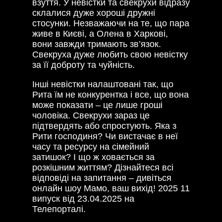
взуття. У невістки та свекрухи відразу
склалися дуже хороші дружні
стосунки. Незважаючи на те, що пара
живе в Києві, а Олена в Харкові,
вони завжди тримають зв’язок.
Свекруха дуже любить свою невістку
за її доброту та чуйність.
Інші невістки налаштовані так, що
Рита їм не конкурентка і все, що вона
може показати – це лише гроші
чоловіка. Свекрухи зараз це
підтвердять або спростують. Яка з
Рити господиня? Чи вистачає в неї
часу та ресурсу на сімейний
затишок? І що ж ховається за
розкішним життям? Дізнайтеся всі
відповіді на запитання – дивіться
онлайн шоу Мамо, ваш вихід! 2025 11
випуск від 23.04.2025 на
Телепорталі.