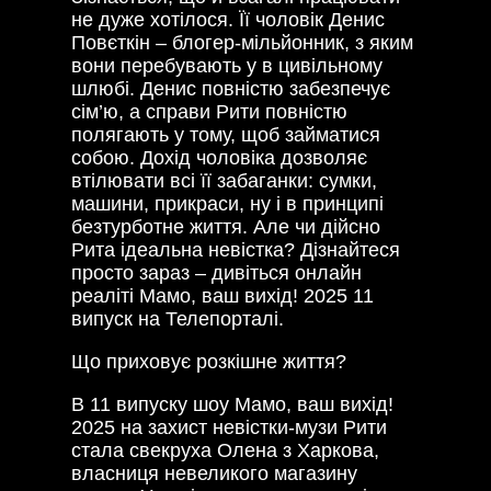
не дуже хотілося. Її чоловік Денис
Повєткін – блогер-мільйонник, з яким
вони перебувають у в цивільному
шлюбі. Денис повністю забезпечує
сім’ю, а справи Рити повністю
полягають у тому, щоб займатися
собою. Дохід чоловіка дозволяє
втілювати всі її забаганки: сумки,
машини, прикраси, ну і в принципі
безтурботне життя. Але чи дійсно
Рита ідеальна невістка? Дізнайтеся
просто зараз – дивіться онлайн
реаліті Мамо, ваш вихід! 2025 11
випуск на Телепорталі.
Що приховує розкішне життя?
В 11 випуску шоу Мамо, ваш вихід!
2025 на захист невістки-музи Рити
стала свекруха Олена з Харкова,
власниця невеликого магазину