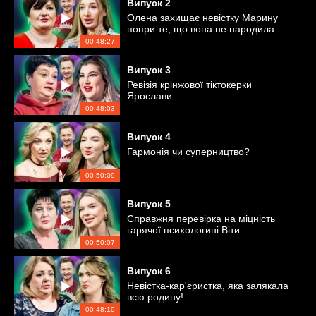
Випуск
2
Олена захищає невістку Марину
попри те, що вона не народила
онуків
00:48:27
Випуск
3
Ревізія крінжової тіктокерки
Ярослави
00:48:03
Випуск
4
Гармонія чи суперництво?
00:50:09
Випуск
5
Справжня перевірка на міцність
гарячої психологині Віти
00:50:07
Випуск
6
Невістка-кар'єристка, яка залякала
всю родину!
00:48:10