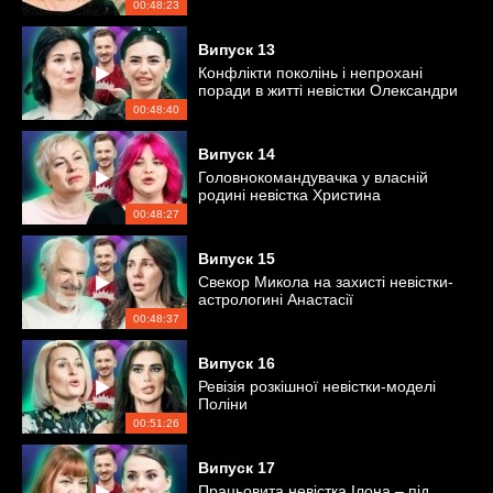
00:48:23
Випуск
13
Конфлікти поколінь і непрохані
поради в житті невістки Олександри
00:48:40
Випуск
14
Головнокомандувачка у власній
родині невістка Христина
00:48:27
Випуск
15
Свекор Микола на захисті невістки-
астрологині Анастасії
00:48:37
Випуск
16
Ревізія розкішної невістки-моделі
Поліни
00:51:26
Випуск
17
Працьовита невістка Ілона – під