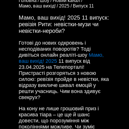
Головна /
Шоу /
Новий канал /
Мамо, ваш вихід! /
2025 /
Випуск 11
Мамо, ваш вихід! 2025 11 випуск:
ревізія Рити: невістки-музи чи
невістки-нероби?
Готові до нових одкровень і
несподіваних поворотів? Тоді
дивіться онлайн реаліті-шоу
Мамо,
ваш вихід! 2025
11 випуск від
23.04.2025 на Телепорталі!
Пристрасті розгоряться з новою
силою: ревізія пройде в невістки, яка
відразу викличе шквал емоцій у
решти учасниць. Чим вона здивує
свекрух?
На кону не лише грошовий приз і
красива тіара – це ще й шанс
довести, що порозуміння між
поколіннями можливе. Чи зуміє