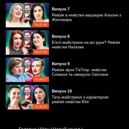
Випуск
7
Ревізія в невістки-акушерки Альони з
Житомира
00:47:40
Випуск
8
Б’юті-майстриня на всі руки? Ревізія
невістки Наталки
00:47:54
Випуск
9
Ревізія зірок ТікТоку: невістки
Сніжани та свекрухи Світлани
00:49:07
Випуск
10
Тату-майстриня з характером:
ревізія невістки Юлі
00:48:05