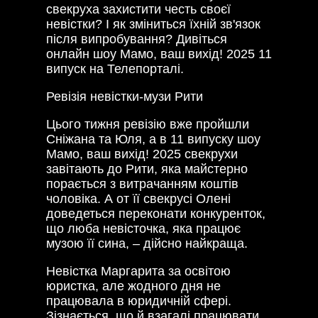
свекруха захистити честь своєї
невістки? І як зміниться їхній зв'язок
після випробування? Дивіться
онлайн шоу Мамо, ваш вихід! 2025 11
випуск на Телепорталі.
Ревізія невістки-музи Рити
Цього тижня ревізію вже пройшли
Сніжана та Юля, а в 11 випуску шоу
Мамо, ваш вихід! 2025 свекрухи
завітають до Рити, яка майстерно
порається з витрачанням коштів
чоловіка. А от її свекрусі Олені
доведеться переконати конкуренток,
що люба невісточка, яка працює
музою її сина, – дійсно найкраща.
Невістка Маргарита за освітою
юристка, але жодного дня не
працювала в юридичній сфері.
Зізнається, що й взагалі працювати