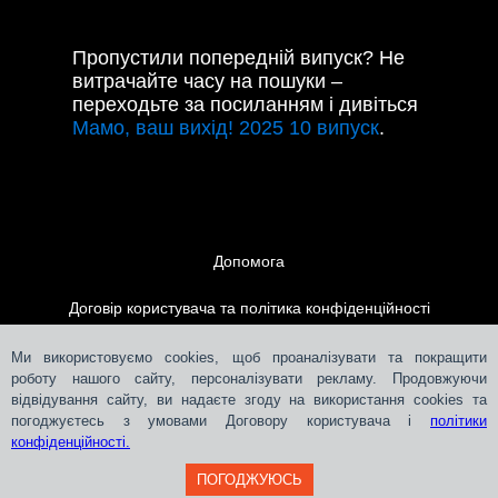
Пропустили попередній випуск? Не
витрачайте часу на пошуки –
переходьте за посиланням і дивіться
Мамо, ваш вихід! 2025 10 випуск
.
Допомога
Договір користувача та політика конфіденційності
Контакти
Ми використовуємо cookies, щоб проаналізувати та покращити
роботу нашого сайту, персоналізувати рекламу. Продовжуючи
відвідування сайту, ви надаєте згоду на використання cookies та
Розміщення реклами
погоджуєтесь з умовами Договору користувача і
політики
конфіденційності.
ПОГОДЖУЮСЬ
Teleportal © 2018-
2026
СЛМ ОНЛАЙН МЕДІА