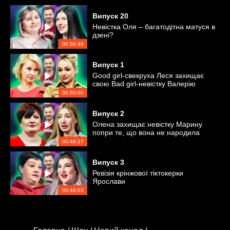
Випуск
20
Невістка Оля – багатодітна матуся в
дзені?
00:50:46
Випуск
1
Good girl-свекруха Леся захищає
свою Bad girl-невістку Валерію
00:50:00
Випуск
2
Олена захищає невістку Марину
попри те, що вона не народила
онуків
00:48:27
Випуск
3
Ревізія крінжової тіктокерки
Ярослави
00:48:03