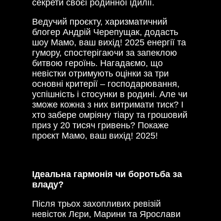
секрети своєї родинної ідилії.
Ведучий проєкту, харизматичний
блогер Андрій Черепущак, додасть
шоу Мамо, ваш вихід! 2025 енергії та
гумору, спостерігаючи за запеклою
битвою героїнь. Нагадаємо, що
невістки отримують оцінки за три
основні критерії – господарювання,
успішність і стосунки в родині. Але чи
зможе кожна з них витримати тиск? І
хто забере омріяну тіару та грошовий
приз у 20 тисяч гривень? Покаже
проєкт Мамо, ваш вихід! 2025!
Ідеальна гармонія чи боротьба за
владу?
Після трьох захопливих ревізій
невісток Лєри, Марини та Ярослави