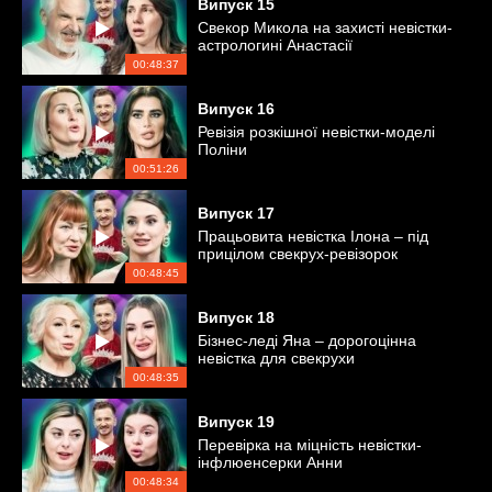
Випуск
15
Свекор Микола на захисті невістки-
астрологині Анастасії
00:48:37
Випуск
16
Ревізія розкішної невістки-моделі
Поліни
00:51:26
Випуск
17
Працьовита невістка Ілона – під
прицілом свекрух-ревізорок
00:48:45
Випуск
18
Бізнес-леді Яна – дорогоцінна
невістка для свекрухи
00:48:35
Випуск
19
Перевірка на міцність невістки-
інфлюенсерки Анни
00:48:34