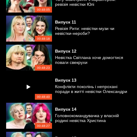
ревізія невістки Юлі
00:48:05
Випуск
11
Ревізія Рити: невістки-музи чи
невістки-нероби?
00:48:18
Випуск
12
Невістка Світлана хоче домогтися
поваги свекрухи
00:48:23
Випуск
13
Конфлікти поколінь і непрохані
поради в житті невістки Олександри
00:48:40
Випуск
14
Головнокомандувачка у власній
родині невістка Христина
00:48:27