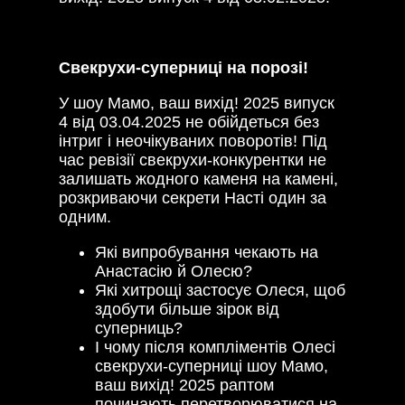
Свекрухи-суперниці на порозі!
У шоу Мамо, ваш вихід! 2025 випуск
4 від 03.04.2025 не обійдеться без
інтриг і неочікуваних поворотів! Під
час ревізії свекрухи-конкурентки не
залишать жодного каменя на камені,
розкриваючи секрети Насті один за
одним.
Які випробування чекають на
Анастасію й Олесю?
Які хитрощі застосує Олеся, щоб
здобути більше зірок від
суперниць?
І чому після компліментів Олесі
свекрухи-суперниці шоу Мамо,
ваш вихід! 2025 раптом
починають перетворюватися на