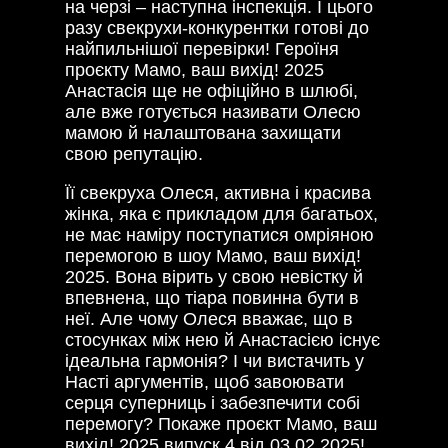
на черзі – наступна інспекція. І цього
разу свекрухи-конкурентки готові до
найпильнішої перевірки! Героїня
проєкту Мамо, ваш вихід! 2025
Анастасія ще не офіційно в шлюбі,
але вже готується називати Олесю
мамою й налаштована захищати
свою репутацію.
Її свекруха Олеся, активна і красива
жінка, яка є прикладом для багатьох,
не має наміру поступатися омріяною
перемогою в шоу Мамо, ваш вихід!
2025. Вона вірить у свою невістку й
впевнена, що тіара повинна бути в
неї. Але чому Олеся вважає, що в
стосунках між нею й Анастасією існує
ідеальна гармонія? І чи вистачить у
Насті аргументів, щоб завоювати
серця суперниць і забезпечити собі
перемогу? Покаже проєкт Мамо, ваш
вихід! 2025 випуск 4 від 03.02.2025!