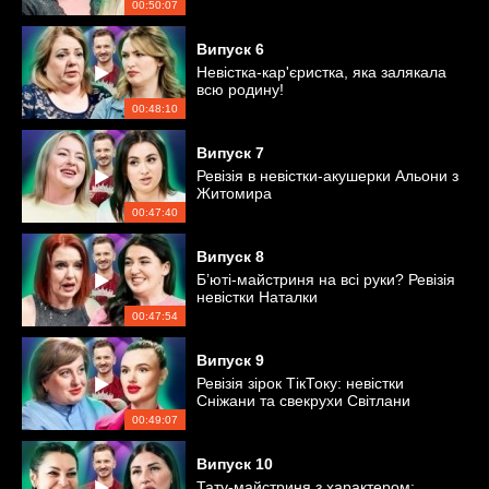
00:50:07
Випуск
6
Невістка-кар'єристка, яка залякала
всю родину!
00:48:10
Випуск
7
Ревізія в невістки-акушерки Альони з
Житомира
00:47:40
Випуск
8
Б’юті-майстриня на всі руки? Ревізія
невістки Наталки
00:47:54
Випуск
9
Ревізія зірок ТікТоку: невістки
Сніжани та свекрухи Світлани
00:49:07
Випуск
10
Тату-майстриня з характером: