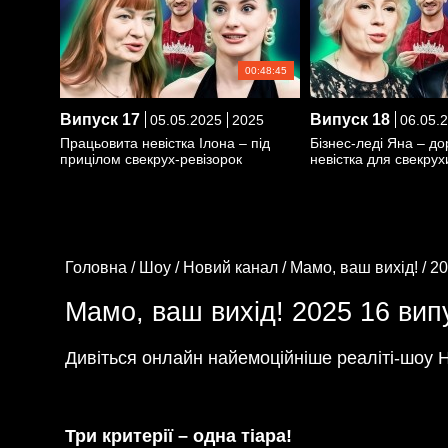
00:48:45
Випуск
17
Випуск
18
05.05.2025
2025
06.05.
Працьовита невістка Ілона – під
Бізнес-леді Яна – до
прицілом свекрух-ревізорок
невістка для свекрух
Головна /
Шоу /
Новий канал /
Мамо, ваш вихід! /
20
Мамо, ваш вихід! 2025 16 випу
Дивіться онлайн найемоційніше реаліті-шоу 
Три критерії – одна тіара!