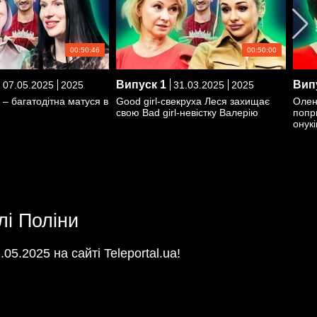
00:50:46
00:50:00
Випуск
1
Вип
07.05.2025
2025
31.03.2025
2025
 – багатодітна матуся в
Good girl-свекруха Леся захищає
Олен
свою Bad girl-невістку Валерію
попр
онукі
лі Поліни
05.2025 на сайті Teleportal.ua!