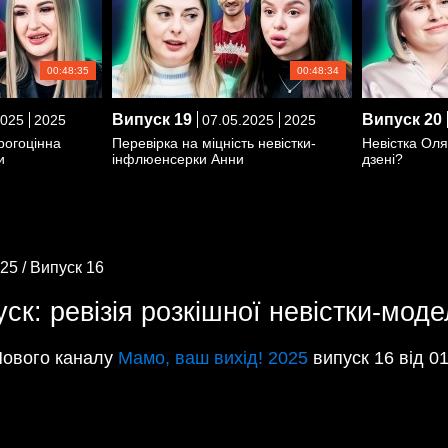
00:48:35
00:48:34
Випуск
19
Випуск
20
2025
2025
07.05.2025
2025
рогоцінна
Перевірка на міцність невістки-
Невістка Оля
и
інфлюенсерки Анни
дзені?
25 /
Випуск 16
ск: ревізія розкішної невістки-моде
Нового каналу
Мамо, ваш вихід! 2025
випуск 16 від 01.