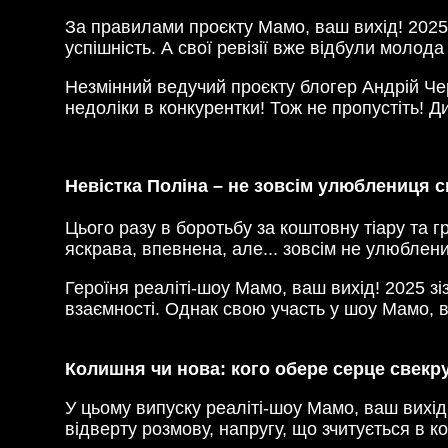
За правилами проєкту Мамо, ваш вихід! 2025 
успішність. А свої ревізії вже відбули моло
Незмінний ведучий проєкту блогер Андрій Че
недоліки в конкурентки! Тож не пропустіть! Д
Невістка Поліна – не зовсім улюблениця с
Цього разу в боротьбу за коштовну тіару та 
яскрава, впевнена, але... зовсім не улюблени
Героїня реаліті-шоу Мамо, ваш вихід! 2025 зі
взаємності. Однак свою участь у шоу Мамо, 
Колишня чи нова: кого обере серце свекр
У цьому випуску реаліті-шоу Мамо, ваш вихід!
відверту розмову, напругу, що зчитується в к