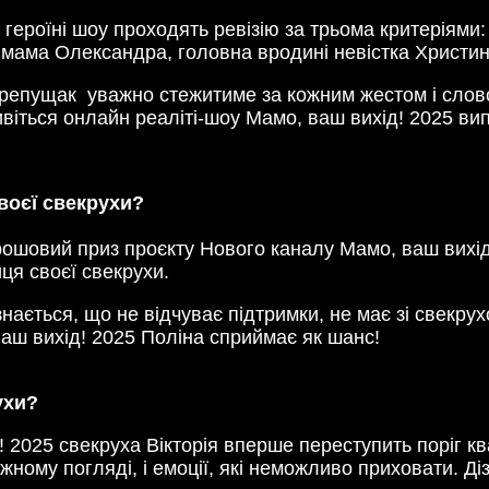
героїні шоу проходять ревізію за трьома критеріями:
да мама Олександра, головна вродині невістка Христин
репущак уважно стежитиме за кожним жестом і словом
ивіться онлайн реаліті-шоу Мамо, ваш вихід! 2025 вип
воєї свекрухи?
грошовий приз проєкту Нового каналу Мамо, ваш вихід
ця своєї свекрухи.
знається, що не відчуває підтримки, не має зі свекрух
ваш вихід! 2025 Поліна сприймає як шанс!
ухи?
 2025 свекруха Вікторія вперше переступить поріг ква
ожному погляді, і емоції, які неможливо приховати. Ді