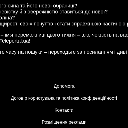
ого сина та його нової обраниці?
вістку й з обережністю ставиться до нової?
оліна?
щирості своїх почуттів і стати справжньою частиною
а – ім'я переможниці цього тижня – вже чекають на ва
Teleportal.ua!
е часу на пошуки – переходьте за посиланням і див
Допомога
Договір користувача та політика конфіденційності
Контакти
Розміщення реклами