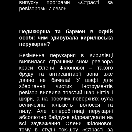
випуску програми «Страсті за
ревізором» 7 сезон.
Педикюрша та бармен в одній
особі: чим здивувала кирилівська
перукарня?
Безіменна перукарня в Кирилівці
виявилася страшним сном ревізора
краси Олени Філонової – такого
бруду та антисанітарії вона вже
давно не бачила! У шафі для
зберігання чистих інструментів
ревізор виявила товстий шар нігтів і
шкіри, а на робочих поверхнях була
величезна кількість волосся та
пилу. Але співробітниці перукарні
абсолютно байдуже відреагували на
всі зауваження Олени Філонової,
тому в студії ток-шоу «Страсті за