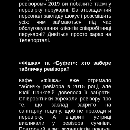
ревізором» 2019 ви побачите таємну
перевірку перукарні. Багатозадачний
персонал закладу шокує і розсмішить
усіх: чим займаються під час
обслуговування клієнтів співробітниці
перукарні? Дивіться просто зараз на
Телепорталі.
«Фішка» та «Буфет»: хто забере
табличку ревізора?
Кафе «Фішка» вже отримало
табличку ревізора в 2015 році, але
Юлії Панковій довелося її забрати.
Співробітники збрехали ревізору про
те, що заклад закрито на
санітарну годину, щоб не проходити
перевірку. А відкриті устриці
викликали у ревізора сумніви.
Повторний візит журналістів покаже,