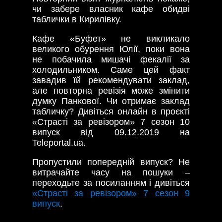
чи забере власник кафе обидві
таблички в Кирилівку.
Кафе «Буфет» не викликало
великого обурення Юлії, поки вона
не побачила мишачі фекалії за
холодильником. Саме цей факт
завадив їй рекомендувати заклад,
але повторна ревізія може змінити
думку Панкової. Чи отримає заклад
табличку? Дивіться онлайн в проєкті
«Страсті за ревізором» 7 сезон 10
випуск від 09.12.2019 на
Teleportal.ua.
Пропустили попередній випуск? Не
витрачайте часу на пошуки –
переходьте за посиланням і дивіться
«Страсті за ревізором» 7 сезон 9
випуск
.