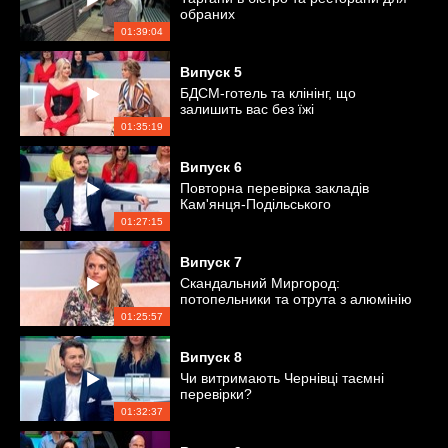
обраних
01:39:04
Випуск
5
БДСМ-готель та клінінг, що
залишить вас без їжі
01:35:19
Випуск
6
Повторна перевірка закладів
Кам'янця-Подільського
01:27:15
Випуск
7
Скандальний Миргород:
потопельники та отрута з алюмінію
01:25:57
Випуск
8
Чи витримають Чернівці таємні
перевірки?
01:32:37