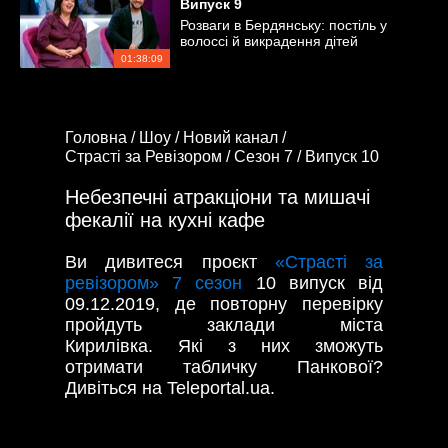
Випуск
9
Розваги в Бердянську: постіль у
волоссі й викрадення дітей
01:38:09
Головна /
Шоу /
Новий канал /
Страсті за Ревізором /
Сезон 7 /
Випуск 10
Небезпечні атракціони та мишачі
фекалії на кухні кафе
Ви дивитеся проєкт
«Страсті за
ревізором» 7 сезон
10 випуск від
09.12.2019, де повторну перевірку
пройдуть заклади міста
Кирилівка. Які з них зможуть
отримати табличку Панкової?
Дивіться на Teleportal.ua.