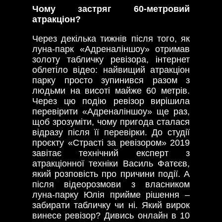
Чому застряг 60-метровий
атракціон?
Через декілька тижнів після того, як
луна-парк «Адреналіншоу» отримав
золоту табличку ревізора, інтернет
облетіло відео: найвищий атракціон
парку просто зупинився разом з
людьми на висоті майже 60 метрів.
Через цю подію ревізор вирішила
перевірити «Адреналіншоу» ще раз,
щоб зрозуміти, чому пригода сталася
відразу після її перевірки. До студії
проєкту «Страсті за ревізором» 2019
завітає технічний експерт з
атракціонної техніки Василь Фатєєв,
який розповість про причини події. А
після відеорозмови з власником
луна-парку Юлія прийме рішення –
забирати табличку чи ні. Який вирок
винесе ревізор? Дивись онлайн в 10