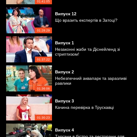
Коблевого
01:41:05
Випуск
12
Що вразить експертів в Затоці?
01:28:29
Випуск
1
Незаконні жаби та Діснейленд зі
стриптизом!
01:37:22
Випуск
2
Небезпечний аквапарк та заразливі
равлики
01:36:06
Випуск
3
Качина перевірка в Трускавці
01:30:23
Випуск
4
Таргани в бістро та ресторани для