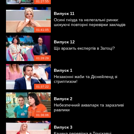
01:27:55
Випуск
11
Осині гнізда та нелегальні ринки:
шокуючі повторні перевірки закладів
Коблевого
01:41:05
Випуск
12
Що вразить експертів в Затоці?
01:28:29
Випуск
1
Незаконні жаби та Діснейленд зі
стриптизом!
01:37:22
Випуск
2
Небезпечний аквапарк та заразливі
равлики
01:36:06
Випуск
3
Качина перевірка в Трускавці