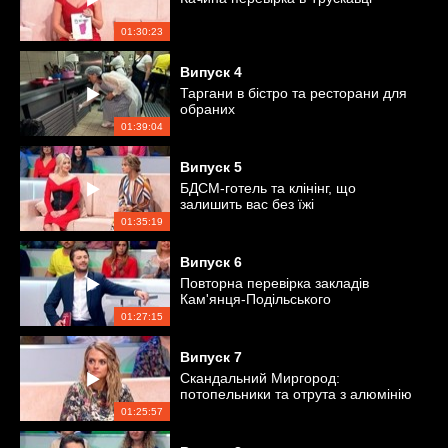
01:30:23
Випуск
4
Таргани в бістро та ресторани для
обраних
01:39:04
Випуск
5
БДСМ-готель та клінінг, що
залишить вас без їжі
01:35:19
Випуск
6
Повторна перевірка закладів
Кам'янця-Подільського
01:27:15
Випуск
7
Скандальний Миргород:
потопельники та отрута з алюмінію
01:25:57