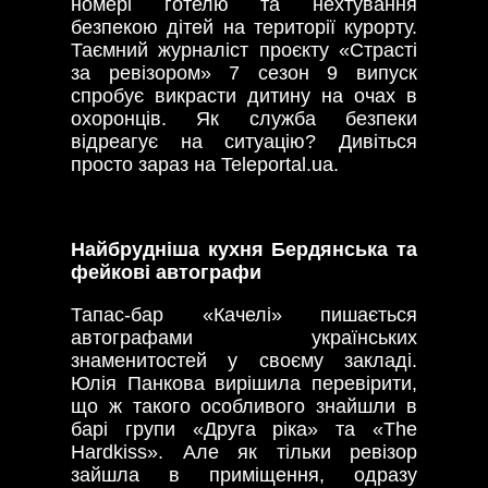
номері готелю та нехтування
безпекою дітей на території курорту.
Таємний журналіст проєкту «Страсті
за ревізором» 7 сезон 9 випуск
спробує викрасти дитину на очах в
охоронців. Як служба безпеки
відреагує на ситуацію? Дивіться
просто зараз на Teleportal.ua.
Найбрудніша кухня Бердянська та
фейкові автографи
Тапас-бар «Качелі» пишається
автографами українських
знаменитостей у своєму закладі.
Юлія Панкова вирішила перевірити,
що ж такого особливого знайшли в
барі групи «Друга ріка» та «The
Hardkiss». Але як тільки ревізор
зайшла в приміщення, одразу