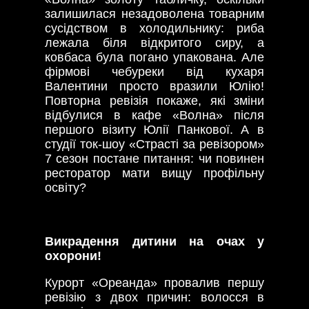
залишилася незадоволена товарним
сусідством в холодильнику: риба
лежала біля відкритого сиру, а
ковбаса була погано упакована. Але
фірмові чебуреки від кухаря
Валентини просто вразили Юлію!
Повторна ревізія покаже, які зміни
відбулися в кафе «Волна» після
першого візиту Юлії Панкової. А в
студії ток-шоу «Страсті за ревізором»
7 сезон постане питання: чи повинен
ресторатор мати вищу профільну
освіту?
Викрадення дитини на очах у
охорони!
Курорт «Ореанда» провалив першу
ревізію з двох причин: волосся в