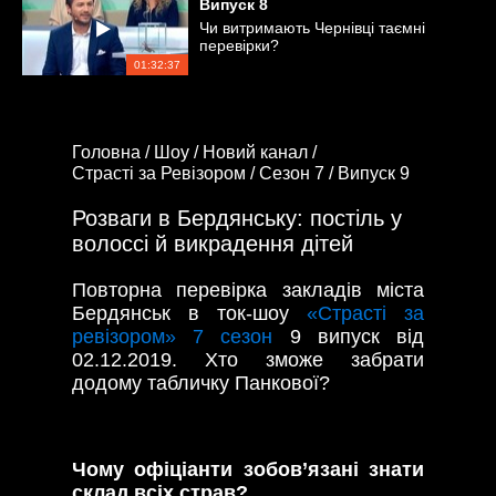
Випуск
8
Чи витримають Чернівці таємні
перевірки?
01:32:37
Головна /
Шоу /
Новий канал /
Страсті за Ревізором /
Сезон 7 /
Випуск 9
Розваги в Бердянську: постіль у
волоссі й викрадення дітей
Повторна перевірка закладів міста
Бердянськ в ток-шоу
«Страсті за
ревізором» 7 сезон
9 випуск від
02.12.2019. Хто зможе забрати
додому табличку Панкової?
Чому офіціанти зобов’язані знати
склад всіх страв?