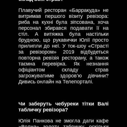
Плавучий ресторан «Барракуда» не
витримав першого візиту ревізора:
риба на кухні була зіпсована, хоча
персонал збирався подавати її на
стіл. А витяжка була настільки
брудною, що рукавички Юлії просто
прилипли до неї. У ток-шоу «Страсті
за ревізором» 2019 відбудеться
повторна ревізія ресторану, а також
таємна перевірка. Як незнання
офіціантом складу страв
загрожуватиме здоров’ю дівчини?
Дивись онлайн на Телепорталі.
Чи заберуть чебуреки тітки Валі
табличку ревізора?
Юлія Панкова не змогла дати кафе
«Волна» золоту табличку, оскільки