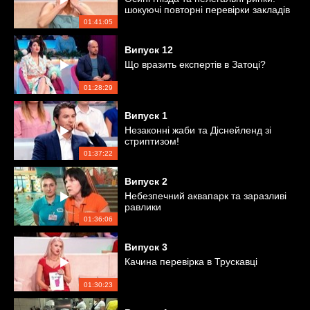
шокуючі повторні перевірки закладів
Коблевого
01:41:05
Випуск
12
Що вразить експертів в Затоці?
01:28:29
Випуск
1
Незаконні жаби та Діснейленд зі
стриптизом!
01:37:22
Випуск
2
Небезпечний аквапарк та заразливі
равлики
01:36:06
Випуск
3
Качина перевірка в Трускавці
01:30:23