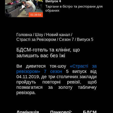
Випуск
4
Таргани в бістро та ресторани для
обраних
01:39:04
Головна /
Шоу /
Новий канал /
Страсті за Ревізором /
Сезон 7 /
Випуск 5
БДСМ-готель та клінінг, що
залишить вас без їжі
Ви дивитеся ток-шоу
«Страсті за
ревізором» 7 сезон
5 випуск від
04.11.2019, де три столичних заклади
пройдуть повторні ревізії, щоб
позмагатися за золоту табличку
ревізора.
Домінація Панкової: БДСМ