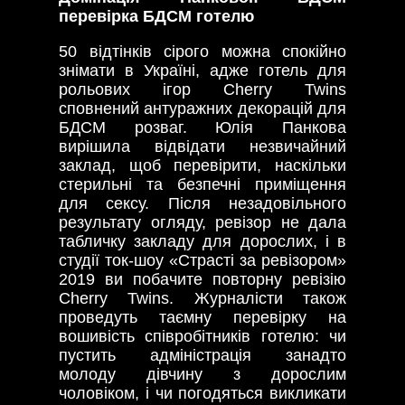
перевірка БДСМ готелю
50 відтінків сірого можна спокійно
знімати в Україні, адже готель для
рольових ігор Cherry Twins
сповнений антуражних декорацій для
БДСМ розваг. Юлія Панкова
вирішила відвідати незвичайний
заклад, щоб перевірити, наскільки
стерильні та безпечні приміщення
для сексу. Після незадовільного
результату огляду, ревізор не дала
табличку закладу для дорослих, і в
студії ток-шоу «Страсті за ревізором»
2019 ви побачите повторну ревізію
Cherry Twins. Журналісти також
проведуть таємну перевірку на
вошивість співробітників готелю: чи
пустить адміністрація занадто
молоду дівчину з дорослим
чоловіком, і чи погодяться викликати