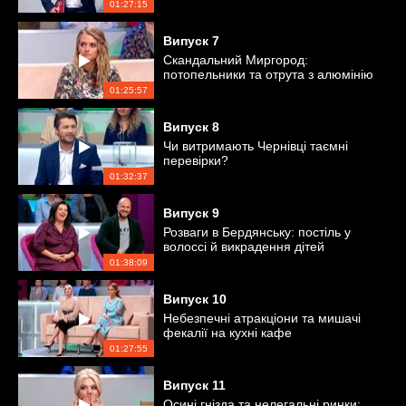
01:27:15
Випуск
7
Скандальний Миргород:
потопельники та отрута з алюмінію
01:25:57
Випуск
8
Чи витримають Чернівці таємні
перевірки?
01:32:37
Випуск
9
Розваги в Бердянську: постіль у
волоссі й викрадення дітей
01:38:09
Випуск
10
Небезпечні атракціони та мишачі
фекалії на кухні кафе
01:27:55
Випуск
11
Осині гнізда та нелегальні ринки: