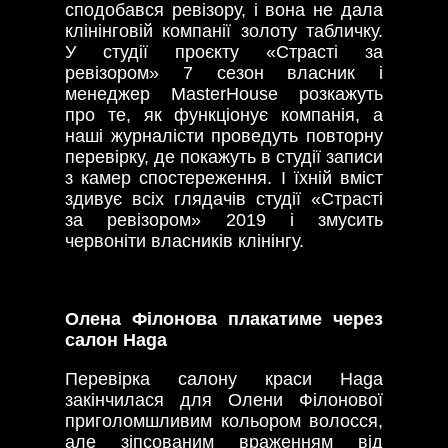
сподобався ревізору, і вона не дала
клінінговій компанії золоту табличку.
У студії проєкту «Страсті за
ревізором» 7 сезон власник і
менеджер MasterHouse розкажуть
про те, як функціонує компанія, а
наші журналісти проведуть повторну
перевірку, де покажуть в студії записи
з камер спостереження. І їхній вміст
здивує всіх глядачів студії «Страсті
за ревізором» 2019 і змусить
червоніти власників клінінгу.
Олена Філонова плакатиме через
салон Haga
Перевірка салону краси Haga
закінчилася для Олени Філонової
приголомшливим кольором волосся,
але зіпсованим враженням від