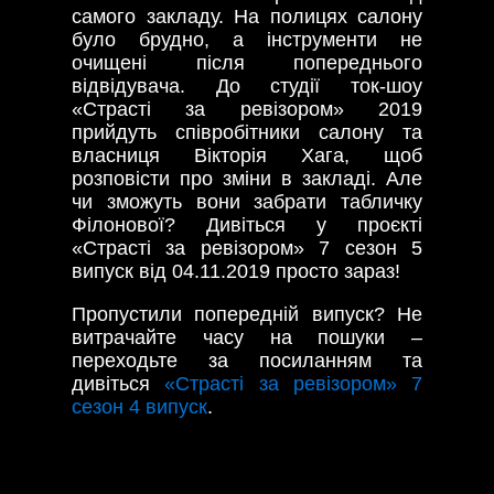
самого закладу. На полицях салону
було брудно, а інструменти не
очищені після попереднього
відвідувача. До студії ток-шоу
«Страсті за ревізором» 2019
прийдуть співробітники салону та
власниця Вікторія Хага, щоб
розповісти про зміни в закладі. Але
чи зможуть вони забрати табличку
Філонової? Дивіться у проєкті
«Страсті за ревізором» 7 сезон 5
випуск від 04.11.2019 просто зараз!
Пропустили попередній випуск? Не
витрачайте часу на пошуки –
переходьте за посиланням та
дивіться
«Страсті за ревізором» 7
сезон 4 випуск
.