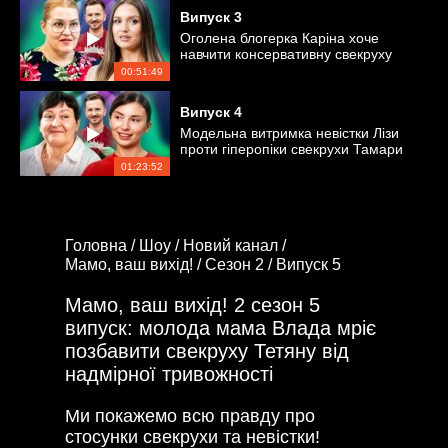
Випуск
3
Оголена блогерка Каріна хоче
навчити консервативну свекруху
Ольгу прийняттю її діяльності
00:51:49
Випуск
4
Модельна витримка невістки Лізи
проти гіперопіки свекрухи Тамари
01:23:52
Головна /
Шоу /
Новий канал /
Мамо, ваш вихід! /
Сезон 2 /
Випуск 5
Мамо, ваш вихід! 2 сезон 5
випуск: молода мама Влада мріє
позбавити свекруху Тетяну від
надмірної тривожності
Ми покажемо всю правду про
стосунки свекрухи та невістки!