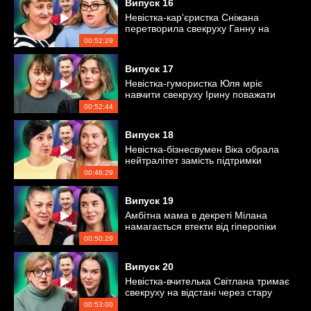
Випуск
16
Невістка-кар'єристка Сніжана
перетворила свекруху Ганну на
безкоштовну няньку
00:52:29
Випуск
17
Невістка-гумористка Юля мріє
навчити свекруху Ірину поважати
свої особисті кордони
00:52:44
Випуск
18
Невістка-бізнесвумен Віка обрала
нейтралітет замість підтримки
свекрухи Інни
00:46:29
Випуск
19
Амбітна мама в декреті Мілана
намагається втекти від гіперопіки
свекрухи Світлани
00:50:29
Випуск
20
Невістка-вчителька Світлана тримає
свекруху на відстані через стару
образу
00:53:00