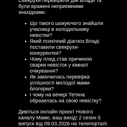
Свекрухи перевірили дім Влади та
були вражені неприємними
знахідками.
Що такого шокуючого знайшли
учасниці в холодильнику
невістки?
Який психічний діагноз Владі
поставили свекрухи-
конкурентки?
Чому плед став причиною
сварки невісток у кімнаті
очікування?
Як закінчилась перевірка
успішності молодої мами-
блогерки?
І чому на вечері Тетяна
образилась на свою невістку?
Дивіться онлайн проєкт Нового
каналу Мамо, ваш вихід! 2 сезон 5
випуск від 09.03.2026 на телепорталі