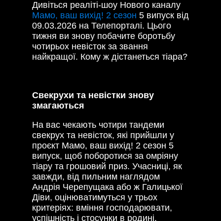
Дивіться реаліті-шоу Нового каналу
Мамо, ваш вихід! 2 сезон
5 випуск від
09.03.2026 на Телепорталі. Цього
тижня ви знову побачите боротьбу
чотирьох невісток за звання
найкращої. Кому ж дістанеться тіара?
Свекрухи та невістки знову
змагаються
На вас чекають чотири тандеми
свекрух та невісток, які прийшли у
проєкт Мамо, ваш вихід! 2 сезон 5
випуск, щоб поборотися за омріяну
тіару та грошовий приз. Учасниці, як
завжди, від пильним наглядом
Андрія Черепущака або ж Галицької
Діви, оцінюватимуться у трьох
критеріях: вміння господарювати,
успішність і стосунки в родині.