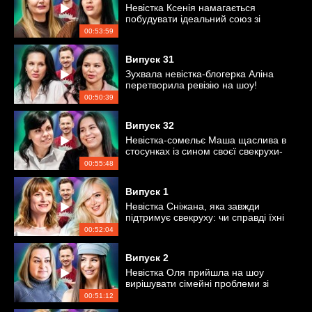
Невістка Ксенія намагається
побудувати ідеальний союз зі
свекрухою-туркенею
00:53:59
Випуск
31
Зухвала невістка-блогерка Аліна
перетворила ревізію на шоу!
00:50:39
Випуск
32
Невістка-сомельє Маша щаслива в
стосунках із сином своєї свекрухи-
подруги Наталі
00:55:48
Випуск
1
Невістка Сніжана, яка завжди
підтримує свекруху: чи справді їхні
стосунки ідеальні?
00:52:04
Випуск
2
Невістка Оля прийшла на шоу
вирішувати сімейні проблеми зі
свекрухою
00:51:12