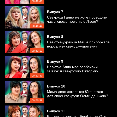
00:48:41
Випуск
7
Свекруха Ганна не хоче проводити
час зі своєю невісткою Лізою?
00:48:42
Випуск
8
Невістка-українка Маша приборкала
норовливу свекруху-вірменку
Галину
00:53:13
Випуск
9
Невістка Алла має особливий
зв’язок зі свекрухою Вікторією
00:53:30
Випуск
10
Мама двох янголяток Юля стала
для своєї свекрухи Ольги донькою?
00:50:58
Випуск
11
Епатажна невістка-брейдерка Оля