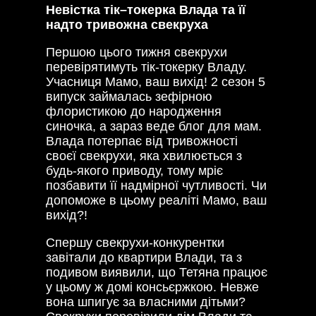
Невістка тік–токерка Влада та її
надто тривожна свекруха
Першою цього тижня свекрухи
перевірятимуть тік-токерку Владу.
Учасниця Мамо, ваш вихід! 2 сезон 5
випуск займалась зефірною
флористикою до народження
синочка, а зараз веде блог для мам.
Влада потерпає від тривожності
своєї свекрухи, яка хвилюється з
будь-якого приводу, тому мріє
позбавити її надмірної чутливості. Чи
допоможе в цьому реаліті Мамо, ваш
вихід?!
Спершу свекрухи-конкурентки
завітали до квартири Влади, та з
подивом виявили, що Тетяна працює
у цьому ж домі консьєржкою. Невже
вона шпигує за власними дітьми?