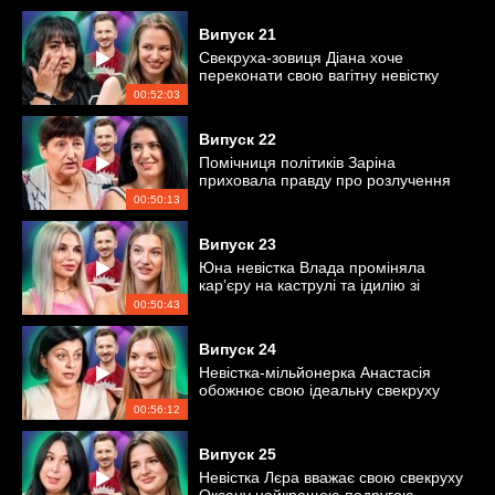
Випуск
21
Свекруха-зовиця Діана хоче
переконати свою вагітну невістку
Альону не народжувати вдома
00:52:03
Випуск
22
Помічниця політиків Заріна
приховала правду про розлучення
від своєї свекрухи?
00:50:13
Випуск
23
Юна невістка Влада проміняла
кар’єру на каструлі та ідилію зі
свекрухою?
00:50:43
Випуск
24
Невістка-мільйонерка Анастасія
обожнює свою ідеальну свекруху
Тетяну
00:56:12
Випуск
25
Невістка Лєра вважає свою свекруху