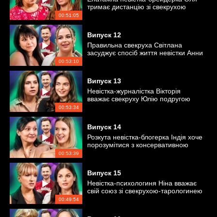
тримає дистанцію зі свекрухою
Галиною
00:51:05
Випуск
12
Правильна свекруха Світлана
засуджує спосіб життя невістки Анни
00:53:10
Випуск
13
Невістка-журналістка Вікторія
вважає свекруху Юлію подругою
00:53:34
Випуск
14
Розкута невістка-блогерка Індія хоче
порозумітися з консервативною
свекрухою
00:53:39
Випуск
15
Невістка-психологиня Ніна вважає
свій союз зі свекрухою-тарологинею
еталонним!
00:49:54