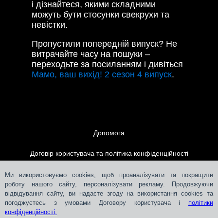
і дізнайтеся, якими складними
можуть бути стосунки свекрухи та
невістки.
Пропустили попередній випуск? Не
витрачайте часу на пошуки –
переходьте за посиланням і дивіться
Мамо, ваш вихід! 2 сезон 4 випуск
.
Допомога
Договір користувача та політика конфіденційності
Контакти
Ми використовуємо cookies, щоб проаналізувати та покращити
роботу нашого сайту, персоналізувати рекламу. Продовжуючи
відвідування сайту, ви надаєте згоду на використання cookies та
Розміщення реклами
погоджуєтесь з умовами Договору користувача і
політики
конфіденційності.