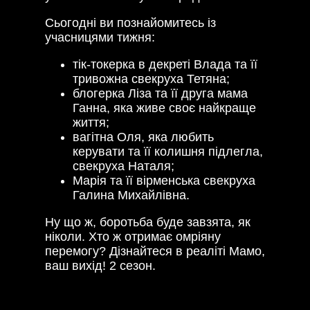
Сьогодні ви познайомитесь із
учасницями тижня:
тік-токерка в декреті Влада та її
тривожна свекруха Тетяна;
блогерка Ліза та її друга мама
Ганна, яка живе своє найкраще
життя;
вагітна Оля, яка любить
керувати та її колишня підлегла,
свекруха Наталя;
Марія та її вірменська свекруха
Галина Михайлівна.
Ну що ж, боротьба буде завзята, як
ніколи. Хто ж отримає омріяну
перемогу? Дізнайтеся в реаліті Мамо,
ваш вихід! 2 сезон.