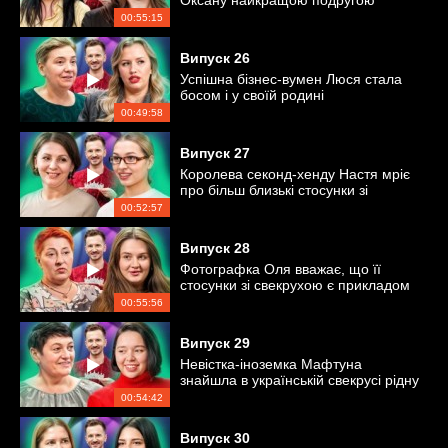
Оксану найкращою подругою
00:55:15
Випуск
26
Успішна бізнес-вумен Люся стала
босом і у своїй родині
00:49:58
Випуск
27
Королева секонд-хенду Настя мріє
про більш близькі стосунки зі
свекрухою
00:52:57
Випуск
28
Фотографка Оля вважає, що її
стосунки зі свекрухою є прикладом
для інших
00:55:56
Випуск
29
Невістка-іноземка Мафтуна
знайшла в українській свекрусі рідну
душу
00:54:42
Випуск
30