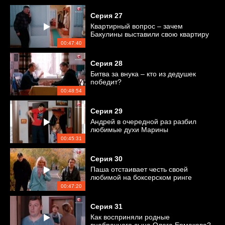
Серия
27
Квартирный вопрос – зачем
Бакулины выставили свою квартиру
на продажу?
00:47:40
Серия
28
Битва за внука – кто из дедушек
победит?
00:48:54
Серия
29
Андрей в очередной раз разбил
любимые духи Марины
00:45:31
Серия
30
Паша отстаивает честь своей
любимой на боксерском ринге
00:47:20
Серия
31
Как восприняли родные