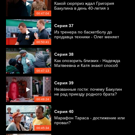
Какой сюрприз ждал Григория
Бакулина в день 40-летия з
принятия присяги?
00:47:04
Серия
37
Из тренера по баскетболу до
продавца техники - Олег меняет
работу
00:50:41
Серия
38
Как опозорить близких - Надежда
Матвеевна и Катя знают способ
00:47:13
Серия
39
Незванные гости: почему Бакулин
не рад приезду родного брата?
00:48:24
Серия
40
Марафон Тараса - достижение или
провал?
00:45:34