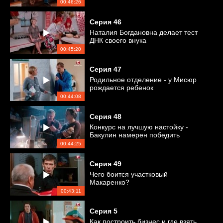
00:46:26
Серия
46
Наталия Богдановна делает тест
ДНК своего внука
00:45:20
Серия
47
Родильное отделение - у Мисюр
рождается ребенок
00:44:08
Серия
48
Конкурс на лучшую настойку -
Бакулин намерен победить
00:44:25
Серия
49
Чего боится участковый
Макаренко?
00:43:11
Серия
5
Как построить бизнес и где взять