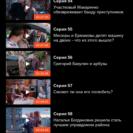
Серия
54
Участковый Макаренко
обезвреживает банду преступников
00:47:00
Серия
55
Мисюры и Ермаковы делят машину
на двоих - что из этого вышло?
00:47:04
Серия
56
Григорий Бакулин и арбузы
00:46:08
Серия
57
Сможет ли она его полюбить?
00:49:05
Серия
58
Наталья Богдановна решила стать
лучшим управдомом района
00:43:44