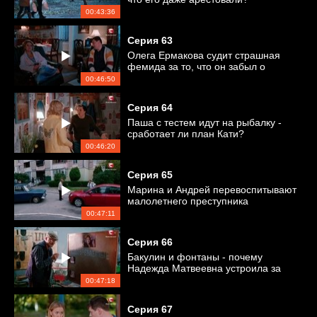
00:43:36
Серия
63
Олега Ермакова судит страшная
фемида за то, что он забыл о
годовщине свадьбы
00:46:50
Серия
64
Паша с тестем идут на рыбалку -
сработает ли план Кати?
00:46:20
Серия
65
Марина и Андрей перевоспитывают
малолетнего преступника
00:47:11
Серия
66
Бакулин и фонтаны - почему
Надежда Матвеевна устроила за
ним слежку?
00:47:18
Серия
67