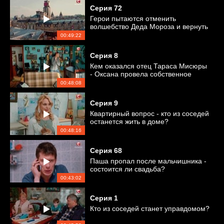
Серия
72
Герои пытаются отменить
волшебство Деда Мороза и вернуть
все на свои места
00:49:22
Серия
8
Кем оказался отец Тараса Мисюры
- Оксана провела собственное
расследование
00:48:08
Серия
9
Квартирный вопрос - кто из соседей
останется жить в доме?
00:48:16
Серия
68
Паша пропал после мальчишника -
состоится ли свадьба?
00:43:02
Серия
1
Кто из соседей станет управдомом?