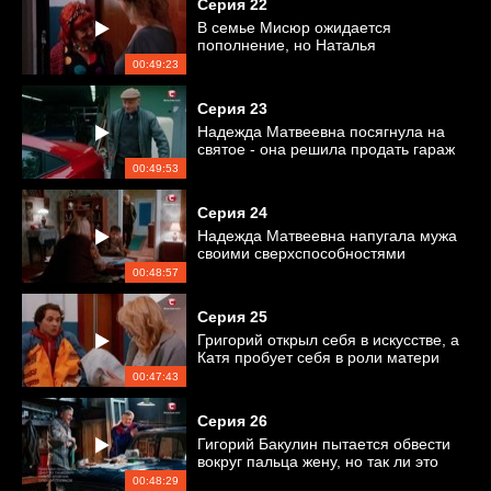
Серия
22
В семье Мисюр ожидается
пополнение, но Наталья
Богдановна не дает проходу Оксане
00:49:23
Серия
23
Надежда Матвеевна посягнула на
святое - она решила продать гараж
Григория
00:49:53
Серия
24
Надежда Матвеевна напугала мужа
своими сверхспособностями
00:48:57
Серия
25
Григорий открыл себя в искусстве, а
Катя пробует себя в роли матери
00:47:43
Серия
26
Гигорий Бакулин пытается обвести
вокруг пальца жену, но так ли это
легко?
00:48:29