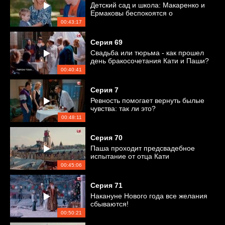
Детский сад и школа: Макаренко и
Ермаковы беспокоятся о
безопасности детей
00:43:17
Серия
69
Свадьба или тюрьма - как прошел
день бракосочетания Кати и Паши?
00:40:41
Серия
7
Ревность помогает вернуть былые
чувства: так ли это?
00:48:11
Серия
70
Паша проходит предсвадебное
испытание от отца Кати
00:45:06
Серия
71
Накануне Нового года все желания
сбываются!
00:50:21