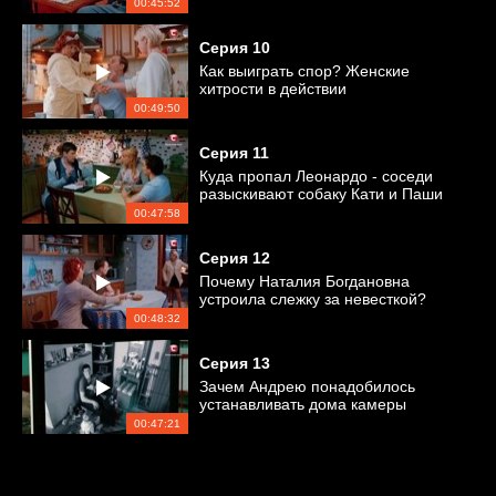
00:45:52
Серия
10
Как выиграть спор? Женские
хитрости в действии
00:49:50
Серия
11
Куда пропал Леонардо - соседи
разыскивают собаку Кати и Паши
00:47:58
Серия
12
Почему Наталия Богдановна
устроила слежку за невесткой?
00:48:32
Серия
13
Зачем Андрею понадобилось
устанавливать дома камеры
видеонаблюдения?
00:47:21