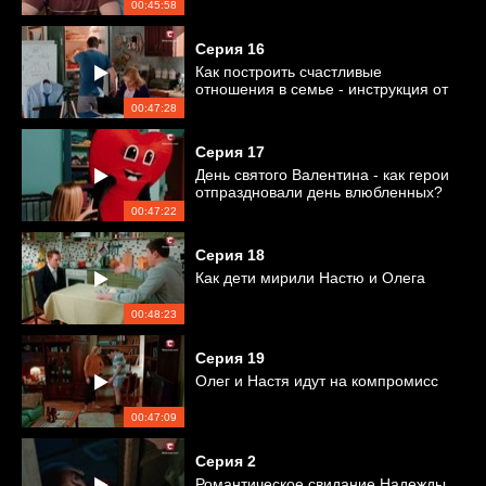
00:45:58
Серия
16
Как построить счастливые
отношения в семье - инструкция от
Насти
00:47:28
Серия
17
День святого Валентина - как герои
отпраздновали день влюбленных?
00:47:22
Серия
18
Как дети мирили Настю и Олега
00:48:23
Серия
19
Олег и Настя идут на компромисс
00:47:09
Серия
2
Романтическое свидание Надежды