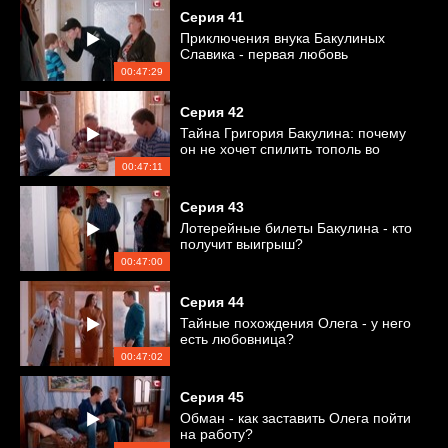
Серия
41
Приключения внука Бакулиных
Славика - первая любовь
00:47:29
Серия
42
Тайна Григория Бакулина: почему
он не хочет спилить тополь во
дворе?
00:47:11
Серия
43
Лотерейные билеты Бакулина - кто
получит выигрыш?
00:47:00
Серия
44
Тайные похождения Олега - у него
есть любовница?
00:47:02
Серия
45
Обман - как заставить Олега пойти
на работу?