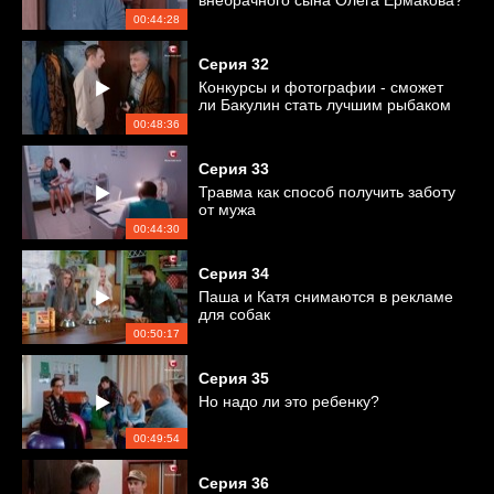
внебрачного сына Олега Ермакова?
00:44:28
Серия
32
Конкурсы и фотографии - сможет
ли Бакулин стать лучшим рыбаком
?
00:48:36
Серия
33
Травма как способ получить заботу
от мужа
00:44:30
Серия
34
Паша и Катя снимаются в рекламе
для собак
00:50:17
Серия
35
Но надо ли это ребенку?
00:49:54
Серия
36