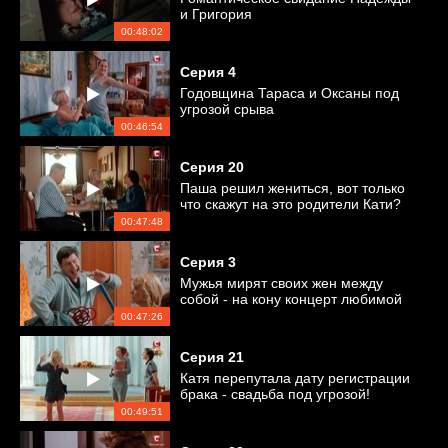
и Григория
00:48:02
Серия
4
Годовщина Тараса и Оксаны под
угрозой срыва
00:46:54
Серия
20
Паша решил жениться, вот только
что скажут на это родители Кати?
00:47:48
Серия
3
Мужья мирят своих жен между
собой - на кону концерт любимой
музыкальной группы
00:47:26
Серия
21
Катя перепутала дату регистрации
брака - свадьба под угрозой!
00:49:51