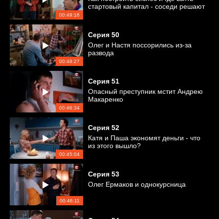
стартовый капитал - соседи решают
финансовые вопросы
00:49:16
Серия
50
Олег и Настя поссорились из-за
развода
00:48:27
Серия
51
Опасный преступник мстит Андрею
Макаренко
00:46:34
Серия
52
Катя и Паша экономят деньги - что
из этого вышло?
00:45:04
Серия
53
Олег Ермаков и однокурсница
00:46:11