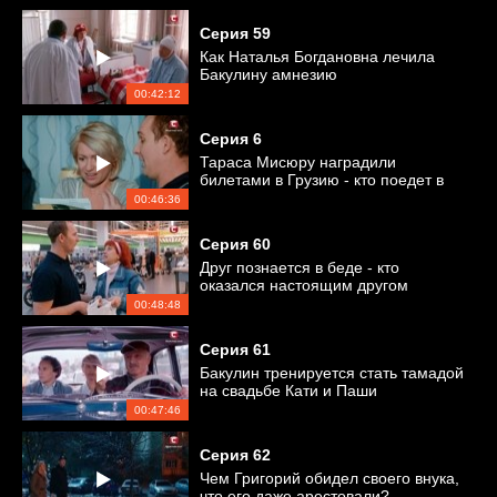
Серия
59
Как Наталья Богдановна лечила
Бакулину амнезию
00:42:12
Серия
6
Тараса Мисюру наградили
билетами в Грузию - кто поедет в
отпуск?
00:46:36
Серия
60
Друг познается в беде - кто
оказался настоящим другом
Андрея Макаренко?
00:48:48
Серия
61
Бакулин тренируется стать тамадой
на свадьбе Кати и Паши
00:47:46
Серия
62
Чем Григорий обидел своего внука,
что его даже арестовали?