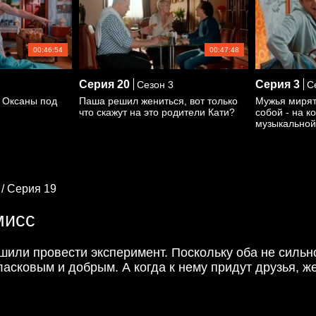
00:46:54
00:47:48
Серия
20
Серия
3
Сезон 3
Се
 Оксаны под
Паша решил жениться, вот только
Мужья мирят
что скажут на это родители Кати?
собой - на к
музыкальной
 /
Серия 19
мисс
шили провести эксперимент. Поскольку оба не сильно
ласковым и добрым. А когда к нему придут друзья, ж
ежовых рукавицах, воодушевило Тараса и Андрея. Они