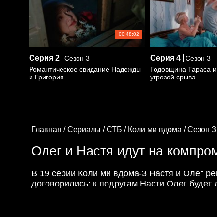
00:48:02
Серия
2
Серия
4
Сезон 3
Сезон 3
Романтическое свидание Надежды
Годовщина Тараса и
и Григория
угрозой срыва
Главная /
Сериалы /
СТБ /
Коли ми вдома /
Сезон 3
Олег и Настя идут на компро
В 19 серии Коли ми вдома-3 Настя и Олег ре
договорились: к подругам Насти Олег будет 
Его хвастовство о том, что он держит ее в 