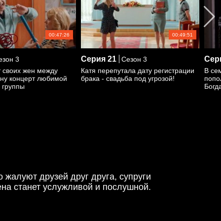
00:47:26
00:49:51
Серия
21
Сер
зон 3
Сезон 3
 своих жен между
Катя перепутала дату регистрации
В се
ону концерт любимой
брака - свадьба под угрозой!
попо
 группы
Богд
 жалуют друзей друг друга, супруги
ена станет услужливой и послушной.
 и сами начали «строить» своих жен.