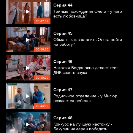
Серия
44
Тайные похождения Олега - у него
есть любовница?
00:47:02
Серия
45
Обман - как заставить Олега пойти
на работу?
00:46:26
Серия
46
Наталия Богдановна делает тест
ДНК своего внука
00:45:20
Серия
47
Родильное отделение - у Мисюр
рождается ребенок
00:44:08
Серия
48
Конкурс на лучшую настойку -
Бакулин намерен победить