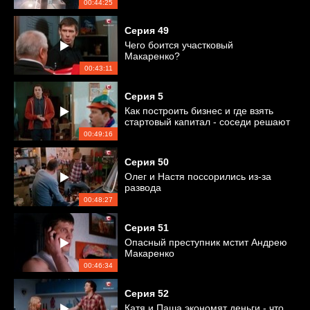
00:44:25
Серия
49
Чего боится участковый
Макаренко?
00:43:11
Серия
5
Как построить бизнес и где взять
стартовый капитал - соседи решают
финансовые вопросы
00:49:16
Серия
50
Олег и Настя поссорились из-за
развода
00:48:27
Серия
51
Опасный преступник мстит Андрею
Макаренко
00:46:34
Серия
52
Катя и Паша экономят деньги - что