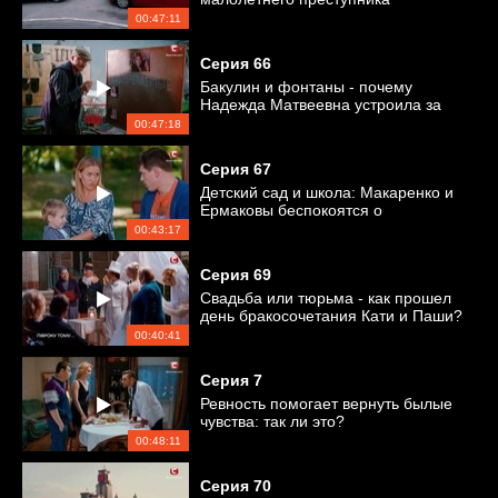
00:47:11
Серия
66
Бакулин и фонтаны - почему
Надежда Матвеевна устроила за
ним слежку?
00:47:18
Серия
67
Детский сад и школа: Макаренко и
Ермаковы беспокоятся о
безопасности детей
00:43:17
Серия
69
Свадьба или тюрьма - как прошел
день бракосочетания Кати и Паши?
00:40:41
Серия
7
Ревность помогает вернуть былые
чувства: так ли это?
00:48:11
Серия
70