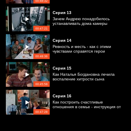
00:48:32
Серия
13
Зачем Андрею понадобилось
устанавливать дома камеры
видеонаблюдения?
00:47:21
Серия
14
Ревность и месть - как с этими
чувствами справятся герои
сериала?
00:48:36
Серия
15
Как Наталья Богдановна лечила
воспаление хитрости сына
00:45:58
Серия
16
Как построить счастливые
отношения в семье - инструкция от
Насти
00:47:28