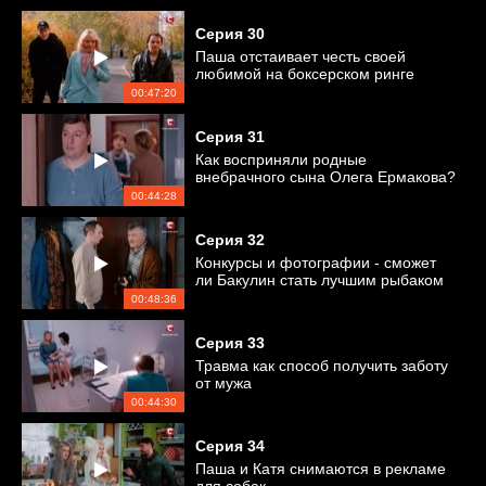
Серия
30
Паша отстаивает честь своей
любимой на боксерском ринге
00:47:20
Серия
31
Как восприняли родные
внебрачного сына Олега Ермакова?
00:44:28
Серия
32
Конкурсы и фотографии - сможет
ли Бакулин стать лучшим рыбаком
?
00:48:36
Серия
33
Травма как способ получить заботу
от мужа
00:44:30
Серия
34
Паша и Катя снимаются в рекламе