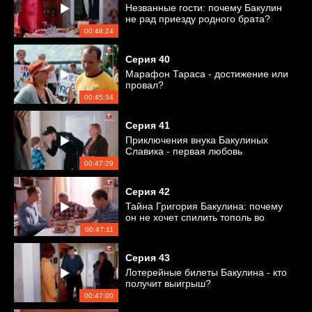
Незванные гости: почему Бакулин
не рад приезду родного брата?
00:48:24
Серия
40
Марафон Тараса - достижение или
провал?
00:45:34
Серия
41
Приключения внука Бакулиных
Славика - первая любовь
00:47:29
Серия
42
Тайна Григория Бакулина: почему
он не хочет спилить тополь во
дворе?
00:47:11
Серия
43
Лотерейные билеты Бакулина - кто
получит выигрыш?
00:47:00