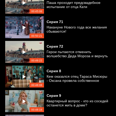
Паша проходит предсвадебное
испытание от отца Кати
00:45:06
Серия
71
Накануне Нового года все желания
сбываются!
00:50:21
Серия
72
Герои пытаются отменить
волшебство Деда Мороза и вернуть
все на свои места
00:49:22
Серия
8
Кем оказался отец Тараса Мисюры
- Оксана провела собственное
расследование
00:48:08
Серия
9
Квартирный вопрос - кто из соседей
останется жить в доме?
00:48:16