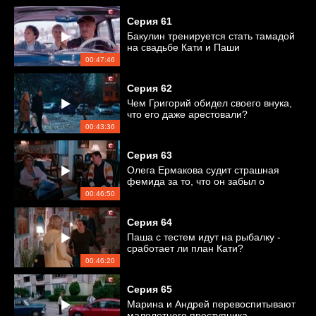
Серия
61
Бакулин тренируется стать тамадой
на свадьбе Кати и Паши
00:47:46
Серия
62
Чем Григорий обидел своего внука,
что его даже арестовали?
00:43:36
Серия
63
Олега Ермакова судит страшная
фемида за то, что он забыл о
годовщине свадьбы
00:46:50
Серия
64
Паша с тестем идут на рыбалку -
сработает ли план Кати?
00:46:20
Серия
65
Марина и Андрей перевоспитывают
малолетнего преступника