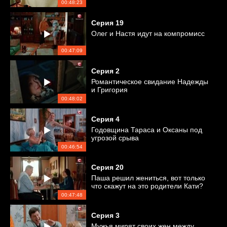
00:48:23
Серия
19
Олег и Настя идут на компромисс
00:47:09
Серия
2
Романтическое свидание Надежды
и Григория
00:48:02
Серия
4
Годовщина Тараса и Оксаны под
угрозой срыва
00:46:54
Серия
20
Паша решил жениться, вот только
что скажут на это родители Кати?
00:47:48
Серия
3
Мужья мирят своих жен между