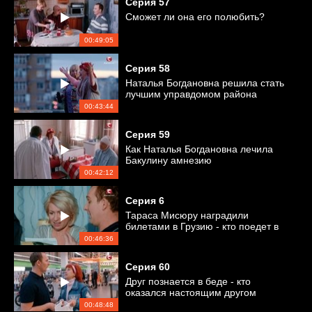
Серия
57
Сможет ли она его полюбить?
00:49:05
Серия
58
Наталья Богдановна решила стать
лучшим управдомом района
00:43:44
Серия
59
Как Наталья Богдановна лечила
Бакулину амнезию
00:42:12
Серия
6
Тараса Мисюру наградили
билетами в Грузию - кто поедет в
отпуск?
00:46:36
Серия
60
Друг познается в беде - кто
оказался настоящим другом
Андрея Макаренко?
00:48:48