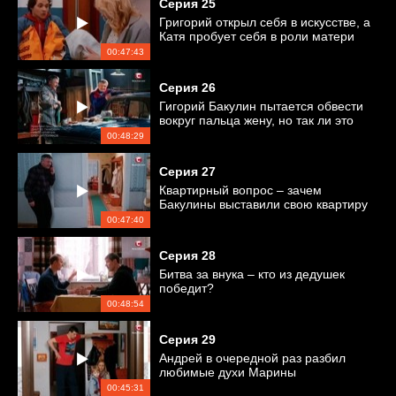
Серия
25
Григорий открыл себя в искусстве, а
Катя пробует себя в роли матери
00:47:43
Серия
26
Гигорий Бакулин пытается обвести
вокруг пальца жену, но так ли это
легко?
00:48:29
Серия
27
Квартирный вопрос – зачем
Бакулины выставили свою квартиру
на продажу?
00:47:40
Серия
28
Битва за внука – кто из дедушек
победит?
00:48:54
Серия
29
Андрей в очередной раз разбил
любимые духи Марины
00:45:31