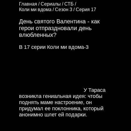
Главная /
Сериалы /
СТБ /
Коли ми вдома /
Сезон 3 /
Серия 17
День святого Валентина - как
герои отпраздновали день
влюбленных?
В 17 серии Коли ми вдома-3
герои
сериала готовятся к празднику всех
влюбленных! На носу день Святого
Валентина, а Андрей забыл купить
билеты в театр и боится признаться
Марине. Наталия Богдановна
загрустила, ведь все празднуют по
парам, а у нее никого нет.
У Тараса
возникла гениальная идея: чтобы
поднять маме настроение, он
придумал ее поклонника, который
анонимно шлет ей подарки.
Катя тем временем ищет подарок,