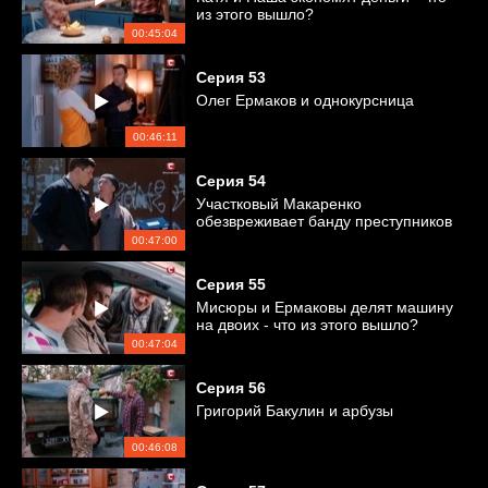
из этого вышло?
00:45:04
Серия
53
Олег Ермаков и однокурсница
00:46:11
Серия
54
Участковый Макаренко
обезвреживает банду преступников
00:47:00
Серия
55
Мисюры и Ермаковы делят машину
на двоих - что из этого вышло?
00:47:04
Серия
56
Григорий Бакулин и арбузы
00:46:08