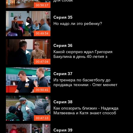
для собак
00:50:17
Серия
35
Но надо ли это ребенку?
00:49:54
Серия
36
Какой сюрприз ждал Григория
Бакулина в день 40-летия з
принятия присяги?
00:47:04
Серия
37
Из тренера по баскетболу до
продавца техники - Олег меняет
работу
00:50:41
Серия
38
Как опозорить близких - Надежда
Матвеевна и Катя знают способ
00:47:13
Серия
39