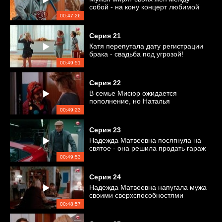
собой - на кону концерт любимой
музыкальной группы
00:47:26
Серия
21
Катя перепутала дату регистрации
брака - свадьба под угрозой!
00:49:51
Серия
22
В семье Мисюр ожидается
пополнение, но Наталья
Богдановна не дает проходу Оксане
00:49:23
Серия
23
Надежда Матвеевна посягнула на
святое - она решила продать гараж
Григория
00:49:53
Серия
24
Надежда Матвеевна напугала мужа
своими сверхспособностями
00:48:57