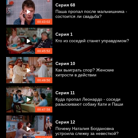
Серия
68
Паша пропал после мальчишника -
состоится ли свадьба?
00:43:02
Серия
1
Кто из соседей станет управдомом?
00:45:52
Серия
10
Как выиграть спор? Женские
хитрости в действии
00:49:50
Серия
11
Куда пропал Леонардо - соседи
разыскивают собаку Кати и Паши
00:47:58
Серия
12
Почему Наталия Богдановна
устроила слежку за невесткой?