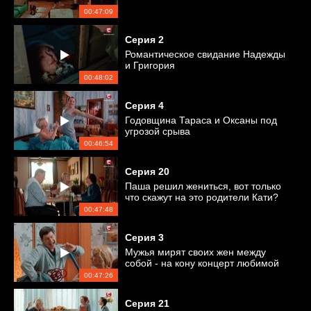
00:47:09
Серия
2
Романтическое свидание Надежды
и Григория
00:48:02
Серия
4
Годовщина Тараса и Оксаны под
угрозой срыва
00:46:54
Серия
20
Паша решил жениться, вот только
что скажут на это родители Кати?
00:47:48
Серия
3
Мужья мирят своих жен между
собой - на кону концерт любимой
музыкальной группы
00:47:26
Серия
21