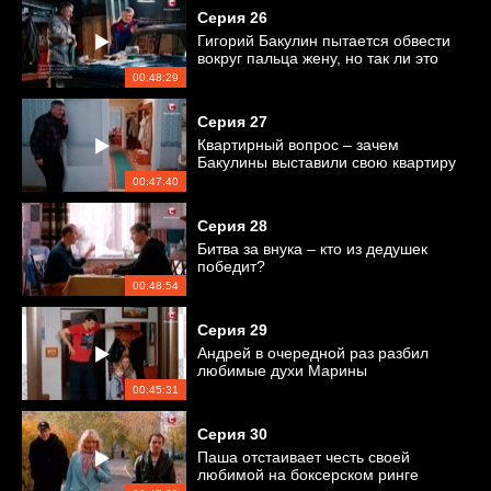
Серия
26
Гигорий Бакулин пытается обвести
вокруг пальца жену, но так ли это
легко?
00:48:29
Серия
27
Квартирный вопрос – зачем
Бакулины выставили свою квартиру
на продажу?
00:47:40
Серия
28
Битва за внука – кто из дедушек
победит?
00:48:54
Серия
29
Андрей в очередной раз разбил
любимые духи Марины
00:45:31
Серия
30
Паша отстаивает честь своей
любимой на боксерском ринге