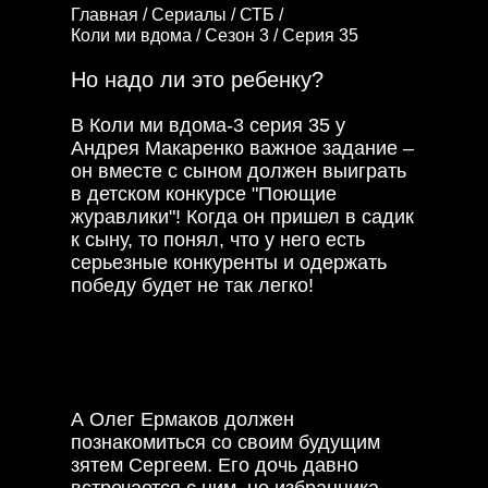
Главная /
Сериалы /
СТБ /
Коли ми вдома /
Сезон 3 /
Серия 35
Но надо ли это ребенку?
В Коли ми вдома-3 серия 35 у
Андрея Макаренко важное задание –
он вместе с сыном должен выиграть
в детском конкурсе "Поющие
журавлики"! Когда он пришел в садик
к сыну, то понял, что у него есть
серьезные конкуренты и одержать
победу будет не так легко!
Тогда он
всерьез занялся подготовкой. Но в
итоге понял, что победа нужна ему
лично, а сыну хочется просто
веселиться.
А Олег Ермаков должен
познакомиться со своим будущим
зятем Сергеем. Его дочь давно
встречается с ним, но избранника