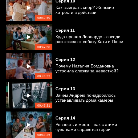
Серия
10
Как выиграть спор? Женские
хитрости в действии
00:49:50
Серия
11
Куда пропал Леонардо - соседи
разыскивают собаку Кати и Паши
00:47:58
Серия
12
Почему Наталия Богдановна
устроила слежку за невесткой?
00:48:32
Серия
13
Зачем Андрею понадобилось
устанавливать дома камеры
видеонаблюдения?
00:47:21
Серия
14
Ревность и месть - как с этими
чувствами справятся герои
сериала?
00:48:36