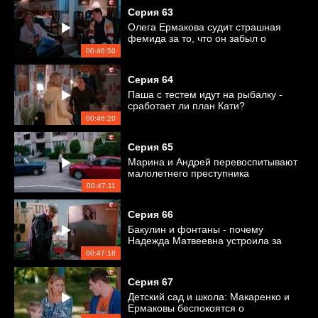
Серия
63
Олега Ермакова судит страшная
фемида за то, что он забыл о
годовщине свадьбы
00:46:50
Серия
64
Паша с тестем идут на рыбалку -
сработает ли план Кати?
00:46:20
Серия
65
Марина и Андрей перевоспитывают
малолетнего преступника
00:47:11
Серия
66
Бакулин и фонтаны - почему
Надежда Матвеевна устроила за
ним слежку?
00:47:18
Серия
67
Детский сад и школа: Макаренко и
Ермаковы беспокоятся о