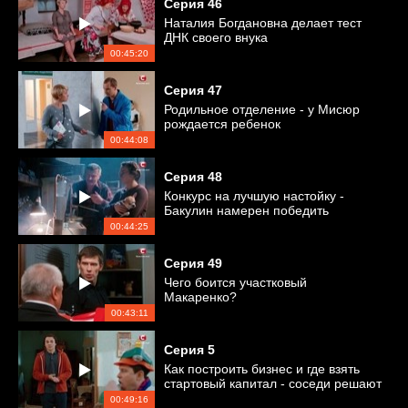
Серия
46
Наталия Богдановна делает тест
ДНК своего внука
00:45:20
Серия
47
Родильное отделение - у Мисюр
рождается ребенок
00:44:08
Серия
48
Конкурс на лучшую настойку -
Бакулин намерен победить
00:44:25
Серия
49
Чего боится участковый
Макаренко?
00:43:11
Серия
5
Как построить бизнес и где взять
стартовый капитал - соседи решают
финансовые вопросы
00:49:16