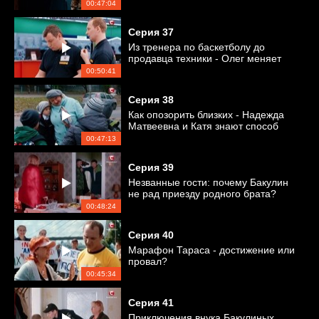
принятия присяги?
00:47:04
Серия
37
Из тренера по баскетболу до
продавца техники - Олег меняет
работу
00:50:41
Серия
38
Как опозорить близких - Надежда
Матвеевна и Катя знают способ
00:47:13
Серия
39
Незванные гости: почему Бакулин
не рад приезду родного брата?
00:48:24
Серия
40
Марафон Тараса - достижение или
провал?
00:45:34
Серия
41
Приключения внука Бакулиных