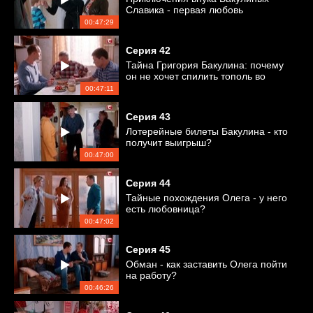
Славика - первая любовь
00:47:29
Серия
42
Тайна Григория Бакулина: почему
он не хочет спилить тополь во
дворе?
00:47:11
Серия
43
Лотерейные билеты Бакулина - кто
получит выигрыш?
00:47:00
Серия
44
Тайные похождения Олега - у него
есть любовница?
00:47:02
Серия
45
Обман - как заставить Олега пойти
на работу?
00:46:26