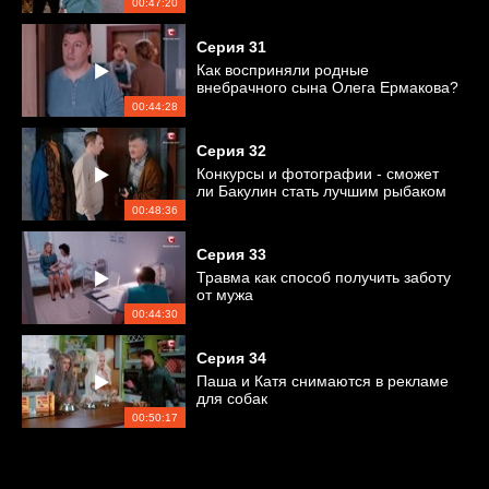
00:47:20
Серия
31
Как восприняли родные
внебрачного сына Олега Ермакова?
00:44:28
Серия
32
Конкурсы и фотографии - сможет
ли Бакулин стать лучшим рыбаком
?
00:48:36
Серия
33
Травма как способ получить заботу
от мужа
00:44:30
Серия
34
Паша и Катя снимаются в рекламе
для собак
00:50:17