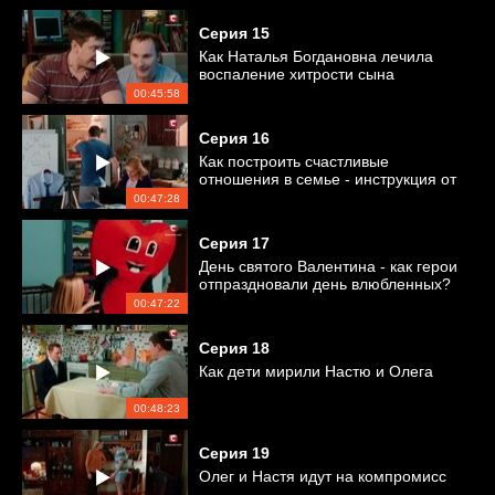
Серия
15
Как Наталья Богдановна лечила
воспаление хитрости сына
00:45:58
Серия
16
Как построить счастливые
отношения в семье - инструкция от
Насти
00:47:28
Серия
17
День святого Валентина - как герои
отпраздновали день влюбленных?
00:47:22
Серия
18
Как дети мирили Настю и Олега
00:48:23
Серия
19
Олег и Настя идут на компромисс