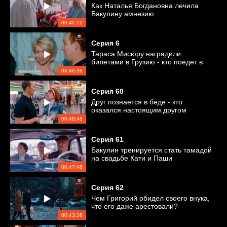
Как Наталья Богдановна лечила
Бакулину амнезию
00:42:12
Серия
6
Тараса Мисюру наградили
билетами в Грузию - кто поедет в
отпуск?
00:46:36
Серия
60
Друг познается в беде - кто
оказался настоящим другом
Андрея Макаренко?
00:48:48
Серия
61
Бакулин тренируется стать тамадой
на свадьбе Кати и Паши
00:47:46
Серия
62
Чем Григорий обидел своего внука,
что его даже арестовали?
00:43:36