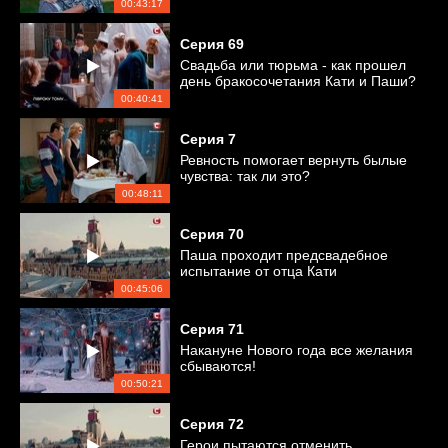
безопасности детей
00:43:17
Серия
69
Свадьба или тюрьма - как прошел
день бракосочетания Кати и Паши?
00:40:41
Серия
7
Ревность помогает вернуть былые
чувства: так ли это?
00:48:11
Серия
70
Паша проходит предсвадебное
испытание от отца Кати
00:45:06
Серия
71
Накануне Нового года все желания
сбываются!
00:50:21
Серия
72
Герои пытаются отменить