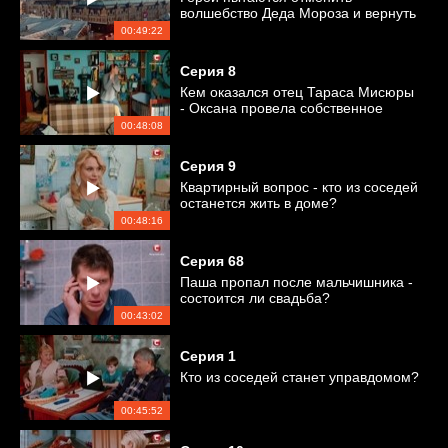
волшебство Деда Мороза и вернуть
все на свои места
00:49:22
Серия
8
Кем оказался отец Тараса Мисюры
- Оксана провела собственное
расследование
00:48:08
Серия
9
Квартирный вопрос - кто из соседей
останется жить в доме?
00:48:16
Серия
68
Паша пропал после мальчишника -
состоится ли свадьба?
00:43:02
Серия
1
Кто из соседей станет управдомом?
00:45:52