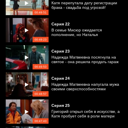
Катя перепутала дату регистрации
брака - свадьба под угрозой!
00:49:51
Серия
22
В семье Мисюр ожидается
пополнение, но Наталья
Богдановна не дает проходу Оксане
00:49:23
Серия
23
Надежда Матвеевна посягнула на
святое - она решила продать гараж
Григория
00:49:53
Серия
24
Надежда Матвеевна напугала мужа
своими сверхспособностями
00:48:57
Серия
25
Григорий открыл себя в искусстве, а
Катя пробует себя в роли матери
00:47:43