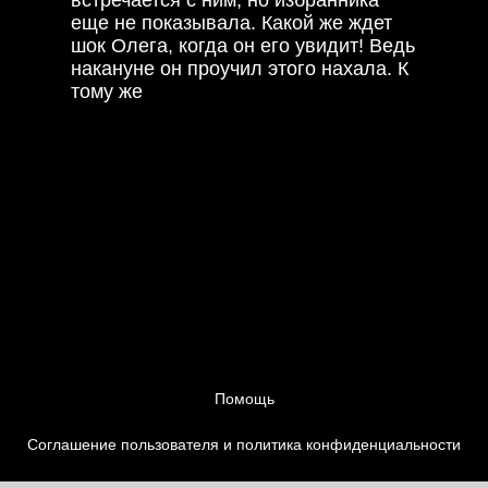
еще не показывала. Какой же ждет
шок Олега, когда он его увидит! Ведь
накануне он проучил этого нахала. К
тому же
Олег уверен, что у того есть
любовница. Когда Аня по наводке
отца бросает Сергея, оказывается,
что это не так.
Смотрите запутанные истории героев
Коли ми вдома-3 серия 35 онлайн.
Помощь
Соглашение пользователя и политика конфиденциальности