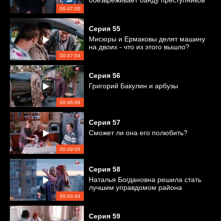
обезвреживает банду преступников
00:47:00
Серия
55
Мисюры и Ермаковы делят машину
на двоих - что из этого вышло?
00:47:04
Серия
56
Григорий Бакулин и арбузы
00:46:08
Серия
57
Сможет ли она его полюбить?
00:49:05
Серия
58
Наталья Богдановна решила стать
лучшим управдомом района
00:43:44
Серия
59