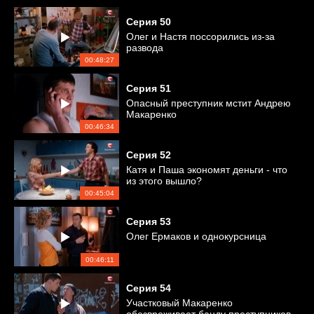
Серия
50
Олег и Настя поссорились из-за
развода
00:48:27
Серия
51
Опасный преступник мстит Андрею
Макаренко
00:46:34
Серия
52
Катя и Паша экономят деньги - что
из этого вышло?
00:45:04
Серия
53
Олег Ермаков и однокурсница
00:46:11
Серия
54
Участковый Макаренко