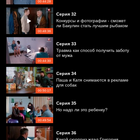
00:44:28
Серия
32
Конкурсы и фотографии - сможет
ли Бакулин стать лучшим рыбаком
?
00:48:36
Серия
33
Травма как способ получить заботу
от мужа
00:44:30
Серия
34
Паша и Катя снимаются в рекламе
для собак
00:50:17
Серия
35
Но надо ли это ребенку?
00:49:54
Серия
36
Какой сюрприз ждал Григория