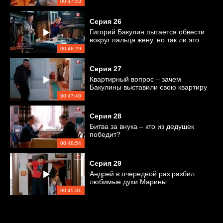
00:47:43
Серия
26
Гигорий Бакулин пытается обвести
вокруг пальца жену, но так ли это
легко?
00:48:29
Серия
27
Квартирный вопрос – зачем
Бакулины выставили свою квартиру
на продажу?
00:47:40
Серия
28
Битва за внука – кто из дедушек
победит?
00:48:54
Серия
29
Андрей в очередной раз разбил
любимые духи Марины
00:45:31