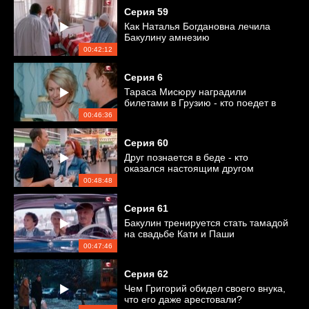
Серия
59
Как Наталья Богдановна лечила
Бакулину амнезию
00:42:12
Серия
6
Тараса Мисюру наградили
билетами в Грузию - кто поедет в
отпуск?
00:46:36
Серия
60
Друг познается в беде - кто
оказался настоящим другом
Андрея Макаренко?
00:48:48
Серия
61
Бакулин тренируется стать тамадой
на свадьбе Кати и Паши
00:47:46
Серия
62
Чем Григорий обидел своего внука,
что его даже арестовали?