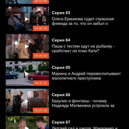
00:43:36
Серия
63
Олега Ермакова судит страшная
фемида за то, что он забыл о
годовщине свадьбы
00:46:50
Серия
64
Паша с тестем идут на рыбалку -
сработает ли план Кати?
00:46:20
Серия
65
Марина и Андрей перевоспитывают
малолетнего преступника
00:47:11
Серия
66
Бакулин и фонтаны - почему
Надежда Матвеевна устроила за
ним слежку?
00:47:18
Серия
67
Детский сад и школа: Макаренко и