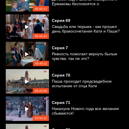
Ермаковы беспокоятся о
безопасности детей
00:43:17
Серия
69
Свадьба или тюрьма - как прошел
день бракосочетания Кати и Паши?
00:40:41
Серия
7
Ревность помогает вернуть былые
чувства: так ли это?
00:48:11
Серия
70
Паша проходит предсвадебное
испытание от отца Кати
00:45:06
Серия
71
Накануне Нового года все желания
сбываются!
00:50:21