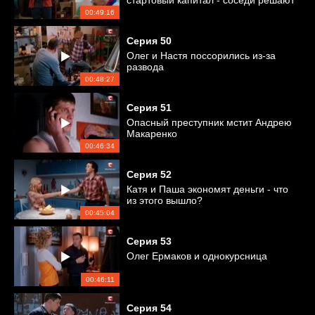
стартовый капитал - соседи решают
финансовые вопросы
00:49:16
Серия
50
Олег и Настя поссорились из-за
развода
00:48:27
Серия
51
Опасный преступник мстит Андрею
Макаренко
00:46:34
Серия
52
Катя и Паша экономят деньги - что
из этого вышло?
00:45:04
Серия
53
Олег Ермаков и однокурсница
00:46:11
Серия
54