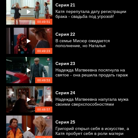
Серия
21
Катя перепутала дату регистрации
брака - свадьба под угрозой!
00:49:51
Серия
22
В семье Мисюр ожидается
пополнение, но Наталья
Богдановна не дает проходу Оксане
00:49:23
Серия
23
Надежда Матвеевна посягнула на
святое - она решила продать гараж
Григория
00:49:53
Серия
24
Надежда Матвеевна напугала мужа
своими сверхспособностями
00:48:57
Серия
25
Григорий открыл себя в искусстве, а
Катя пробует себя в роли матери