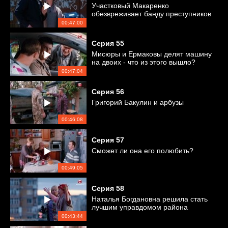
Участковый Макаренко
обезвреживает банду преступников
00:47:00
Серия
55
Мисюры и Ермаковы делят машину
на двоих - что из этого вышло?
00:47:04
Серия
56
Григорий Бакулин и арбузы
00:46:08
Серия
57
Сможет ли она его полюбить?
00:49:05
Серия
58
Наталья Богдановна решила стать
лучшим управдомом района
00:43:44