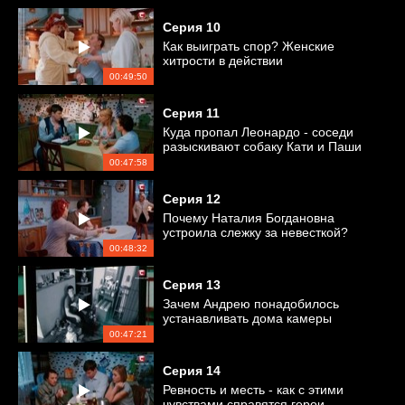
Серия
10
Как выиграть спор? Женские
хитрости в действии
00:49:50
Серия
11
Куда пропал Леонардо - соседи
разыскивают собаку Кати и Паши
00:47:58
Серия
12
Почему Наталия Богдановна
устроила слежку за невесткой?
00:48:32
Серия
13
Зачем Андрею понадобилось
устанавливать дома камеры
видеонаблюдения?
00:47:21
Серия
14
Ревность и месть - как с этими
чувствами справятся герои