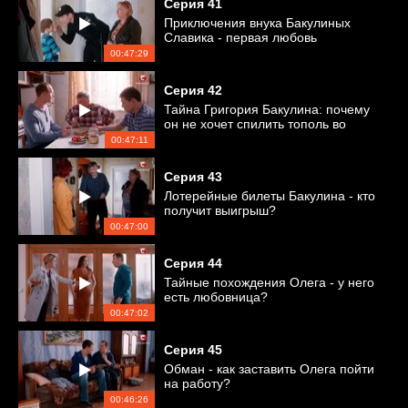
Серия
41
Приключения внука Бакулиных
Славика - первая любовь
00:47:29
Серия
42
Тайна Григория Бакулина: почему
он не хочет спилить тополь во
дворе?
00:47:11
Серия
43
Лотерейные билеты Бакулина - кто
получит выигрыш?
00:47:00
Серия
44
Тайные похождения Олега - у него
есть любовница?
00:47:02
Серия
45
Обман - как заставить Олега пойти
на работу?
00:46:26