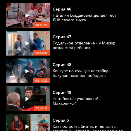
Серия
46
Наталия Богдановна делает тест
ДНК своего внука
00:45:20
Серия
47
Родильное отделение - у Мисюр
рождается ребенок
00:44:08
Серия
48
Конкурс на лучшую настойку -
Бакулин намерен победить
00:44:25
Серия
49
Чего боится участковый
Макаренко?
00:43:11
Серия
5
Как построить бизнес и где взять