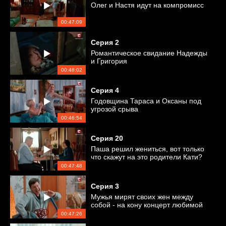
Олег и Настя идут на компромисс
00:47:09
Серия
2
Романтическое свидание Надежды
и Григория
00:48:02
Серия
4
Годовщина Тараса и Оксаны под
угрозой срыва
00:46:54
Серия
20
Паша решил жениться, вот только
что скажут на это родители Кати?
00:47:48
Серия
3
Мужья мирят своих жен между
собой - на кону концерт любимой
музыкальной группы
00:47:26