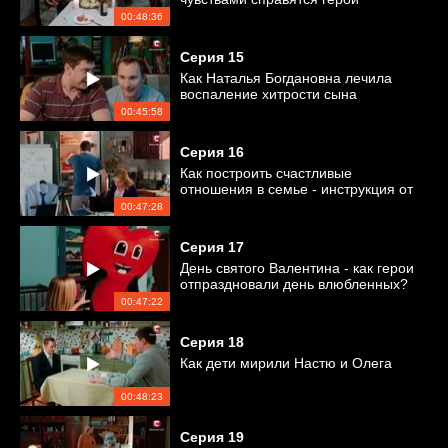
сериала?
00:48:36
Серия
15
Как Наталья Богдановна лечила
воспаление хитрости сына
00:45:58
Серия
16
Как построить счастливые
отношения в семье - инструкция от
Насти
00:47:28
Серия
17
День святого Валентина - как герои
отпраздновали день влюбленных?
00:47:22
Серия
18
Как дети мирили Настю и Олега
00:48:23
Серия
19