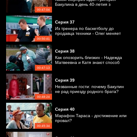
Бакулина в день 40-летия з
принятия присяги?
00:47:04
Серия
37
Из тренера по баскетболу до
продавца техники - Олег меняет
работу
00:50:41
Серия
38
Как опозорить близких - Надежда
Матвеевна и Катя знают способ
00:47:13
Серия
39
Незванные гости: почему Бакулин
не рад приезду родного брата?
00:48:24
Серия
40
Марафон Тараса - достижение или
провал?
00:45:34