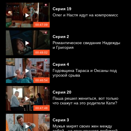
Серия
19
Олег и Настя идут на компромисс
00:47:09
Серия
2
Романтическое свидание Надежды
и Григория
00:48:02
Серия
4
Годовщина Тараса и Оксаны под
угрозой срыва
00:46:54
Серия
20
Паша решил жениться, вот только
что скажут на это родители Кати?
00:47:48
Серия
3
Мужья мирят своих жен между
собой - на кону концерт любимой