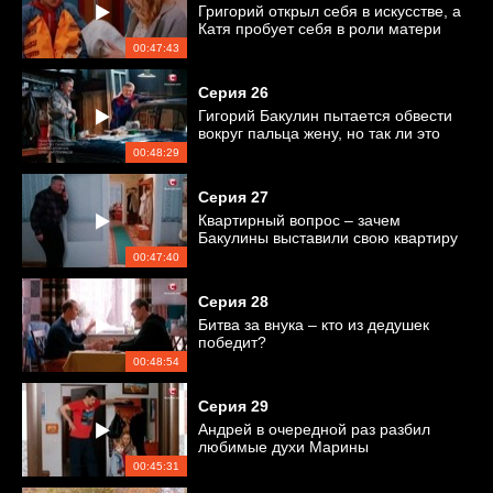
Григорий открыл себя в искусстве, а
Катя пробует себя в роли матери
00:47:43
Серия
26
Гигорий Бакулин пытается обвести
вокруг пальца жену, но так ли это
легко?
00:48:29
Серия
27
Квартирный вопрос – зачем
Бакулины выставили свою квартиру
на продажу?
00:47:40
Серия
28
Битва за внука – кто из дедушек
победит?
00:48:54
Серия
29
Андрей в очередной раз разбил
любимые духи Марины
00:45:31