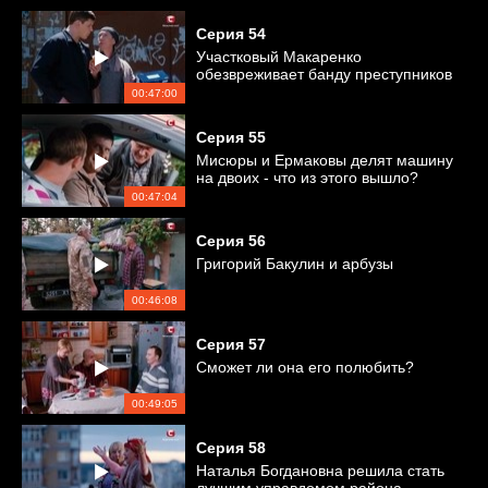
Серия
54
Участковый Макаренко
обезвреживает банду преступников
00:47:00
Серия
55
Мисюры и Ермаковы делят машину
на двоих - что из этого вышло?
00:47:04
Серия
56
Григорий Бакулин и арбузы
00:46:08
Серия
57
Сможет ли она его полюбить?
00:49:05
Серия
58
Наталья Богдановна решила стать