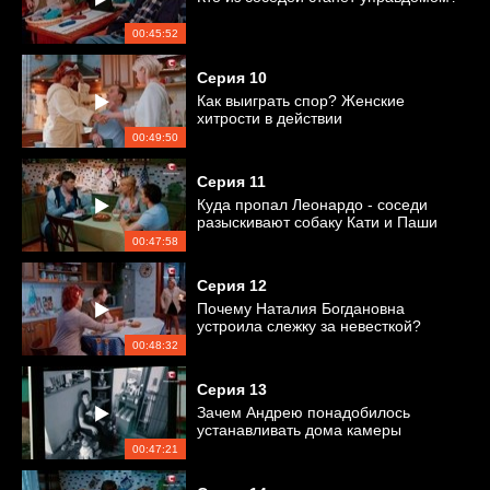
00:45:52
Серия
10
Как выиграть спор? Женские
хитрости в действии
00:49:50
Серия
11
Куда пропал Леонардо - соседи
разыскивают собаку Кати и Паши
00:47:58
Серия
12
Почему Наталия Богдановна
устроила слежку за невесткой?
00:48:32
Серия
13
Зачем Андрею понадобилось
устанавливать дома камеры
видеонаблюдения?
00:47:21