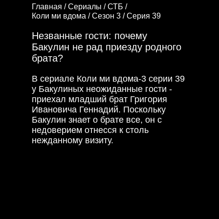
Главная /
Сериалы /
СТБ /
Коли ми вдома /
Сезон 3 /
Серия 39
Незванные гости: почему
Бакулин не рад приезду родного
брата?
В сериале Коли ми вдома-3 серии 39
у Бакулиных неожиданные гости -
приехал младший брат Григория
Ивановича Геннадий. Поскольку
Бакулин знает о брате все, он с
недоверием отнесся к столь
нежданному визиту.
Григорий считает
брата мошенником и пытается
выяснить истинную причину его
приезда.
Марина поняла, что Андрей охладел
к ней и перестал ценить то, что она
делает для их семьи. Она решила