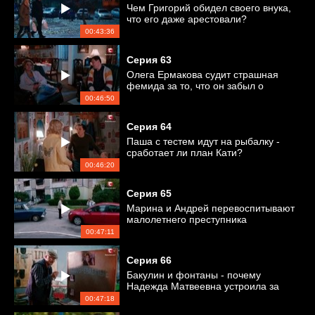
Чем Григорий обидел своего внука,
что его даже арестовали?
00:43:36
Серия
63
Олега Ермакова судит страшная
фемида за то, что он забыл о
годовщине свадьбы
00:46:50
Серия
64
Паша с тестем идут на рыбалку -
сработает ли план Кати?
00:46:20
Серия
65
Марина и Андрей перевоспитывают
малолетнего преступника
00:47:11
Серия
66
Бакулин и фонтаны - почему
Надежда Матвеевна устроила за
ним слежку?
00:47:18