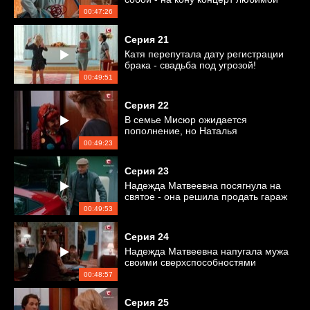
музыкальной группы
00:47:26
Серия
21
Катя перепутала дату регистрации
брака - свадьба под угрозой!
00:49:51
Серия
22
В семье Мисюр ожидается
пополнение, но Наталья
Богдановна не дает проходу Оксане
00:49:23
Серия
23
Надежда Матвеевна посягнула на
святое - она решила продать гараж
Григория
00:49:53
Серия
24
Надежда Матвеевна напугала мужа
своими сверхспособностями
00:48:57
Серия
25