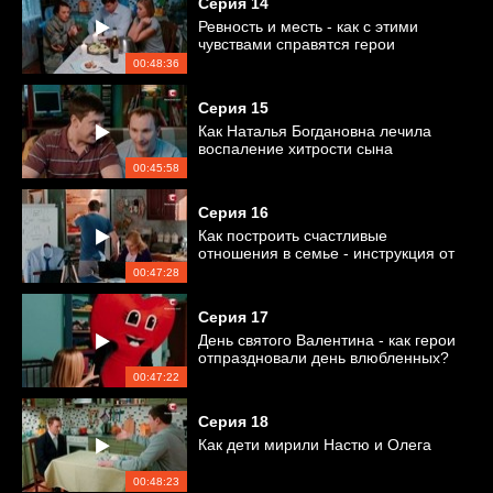
Серия
14
Ревность и месть - как с этими
чувствами справятся герои
сериала?
00:48:36
Серия
15
Как Наталья Богдановна лечила
воспаление хитрости сына
00:45:58
Серия
16
Как построить счастливые
отношения в семье - инструкция от
Насти
00:47:28
Серия
17
День святого Валентина - как герои
отпраздновали день влюбленных?
00:47:22
Серия
18
Как дети мирили Настю и Олега
00:48:23