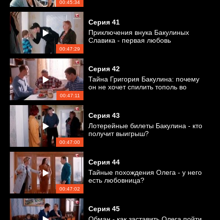
00:45:34
Серия
41
Приключения внука Бакулиных
Славика - первая любовь
00:47:29
Серия
42
Тайна Григория Бакулина: почему
он не хочет спилить тополь во
дворе?
00:47:11
Серия
43
Лотерейные билеты Бакулина - кто
получит выигрыш?
00:47:00
Серия
44
Тайные похождения Олега - у него
есть любовница?
00:47:02
Серия
45
Обман - как заставить Олега пойти