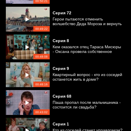
00:50:21
Серия
72
Герои пытаются отменить
волшебство Деда Мороза и вернуть
все на свои места
00:49:22
Серия
8
Кем оказался отец Тараса Мисюры
- Оксана провела собственное
расследование
00:48:08
Серия
9
Квартирный вопрос - кто из соседей
останется жить в доме?
00:48:16
Серия
68
Паша пропал после мальчишника -
состоится ли свадьба?
00:43:02
Серия
1
Кто из соседей станет управдомом?