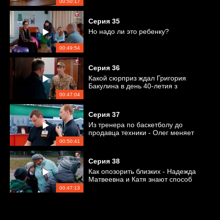
00:50:17
Серия
35
Но надо ли это ребенку?
00:49:54
Серия
36
Какой сюрприз ждал Григория
Бакулина в день 40-летия з
принятия присяги?
00:47:04
Серия
37
Из тренера по баскетболу до
продавца техники - Олег меняет
работу
00:50:41
Серия
38
Как опозорить близких - Надежда
Матвеевна и Катя знают способ
00:47:13