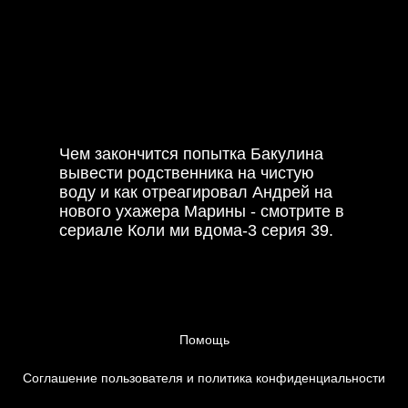
привлечь его внимание к себе, как к
женщине, но безуспешно. Поэтому,
разочарованная, решила вызвать у
мужа ревность. Она соглашается
выпить кофе с обаятельным
молодым человеком, который делает
ей комплименты.
Чем закончится попытка Бакулина
вывести родственника на чистую
воду и как отреагировал Андрей на
нового ухажера Марины - смотрите в
сериале Коли ми вдома-3 серия 39.
Помощь
Соглашение пользователя и политика конфиденциальности