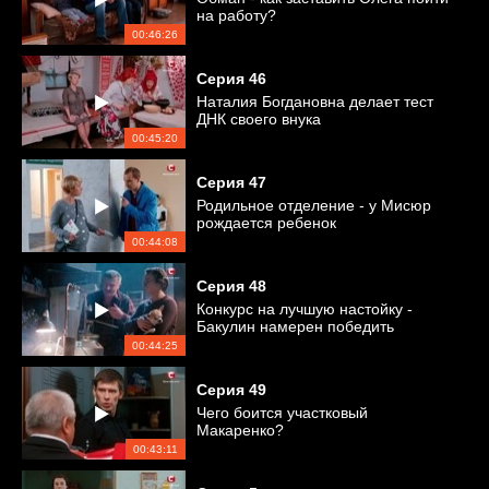
на работу?
00:46:26
Серия
46
Наталия Богдановна делает тест
ДНК своего внука
00:45:20
Серия
47
Родильное отделение - у Мисюр
рождается ребенок
00:44:08
Серия
48
Конкурс на лучшую настойку -
Бакулин намерен победить
00:44:25
Серия
49
Чего боится участковый
Макаренко?
00:43:11