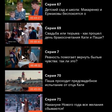
Серия
67
Детский сад и школа: Макаренко и
Ермаковы беспокоятся о
безопасности детей
00:43:17
Серия
69
Свадьба или тюрьма - как прошел
день бракосочетания Кати и Паши?
00:40:41
Серия
7
Ревность помогает вернуть былые
чувства: так ли это?
00:48:11
Серия
70
Паша проходит предсвадебное
испытание от отца Кати
00:45:06
Серия
71
Накануне Нового года все желания
сбываются!