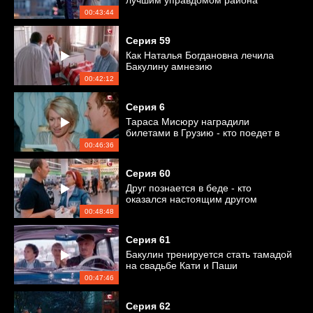
лучшим управдомом района
00:43:44
Серия
59
Как Наталья Богдановна лечила
Бакулину амнезию
00:42:12
Серия
6
Тараса Мисюру наградили
билетами в Грузию - кто поедет в
отпуск?
00:46:36
Серия
60
Друг познается в беде - кто
оказался настоящим другом
Андрея Макаренко?
00:48:48
Серия
61
Бакулин тренируется стать тамадой
на свадьбе Кати и Паши
00:47:46
Серия
62