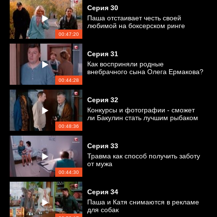
Серия
30
Паша отстаивает честь своей
любимой на боксерском ринге
00:47:20
Серия
31
Как восприняли родные
внебрачного сына Олега Ермакова?
00:44:28
Серия
32
Конкурсы и фотографии - сможет
ли Бакулин стать лучшим рыбаком
?
00:48:36
Серия
33
Травма как способ получить заботу
от мужа
00:44:30
Серия
34
Паша и Катя снимаются в рекламе
для собак