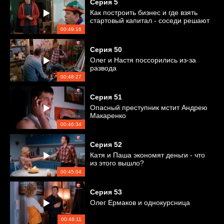
Серия
5
Как построить бизнес и где взять
стартовый капитал - соседи решают
финансовые вопросы
00:49:16
Серия
50
Олег и Настя поссорились из-за
развода
00:48:27
Серия
51
Опасный преступник мстит Андрею
Макаренко
00:46:34
Серия
52
Катя и Паша экономят деньги - что
из этого вышло?
00:45:04
Серия
53
Олег Ермаков и однокурсница
00:46:11