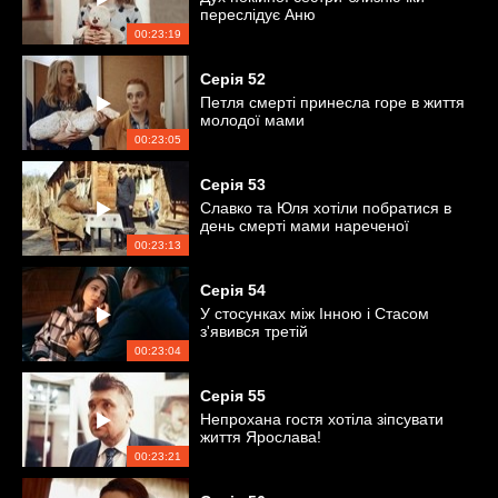
переслідує Аню
00:23:19
Серія
52
Петля смерті принесла горе в життя
молодої мами
00:23:05
Серія
53
Славко та Юля хотіли побратися в
день смерті мами нареченої
00:23:13
Серія
54
У стосунках між Інною і Стасом
з'явився третій
00:23:04
Серія
55
Непрохана гостя хотіла зіпсувати
життя Ярослава!
00:23:21