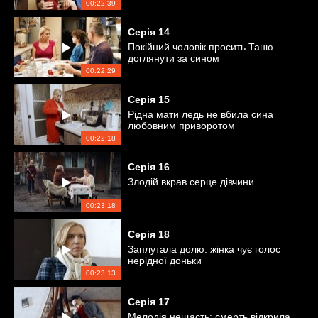
00:22:39
Серія
14
Покійний чоловік просить Таню
доглянути за сином
00:22:29
Серія
15
Рідна мати ледь не вбила сина
любовним приворотом
00:22:18
Серія
16
Злодій вкрав серце дівчини
00:23:18
Серія
18
Заплутала долю: жінка чує голос
нерідної доньки
00:23:13
Серія
17
Мелодія нещасть: смерть відкрила