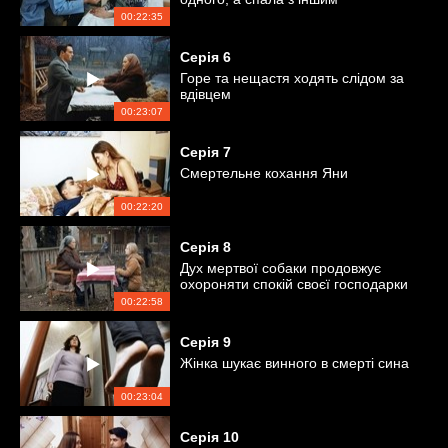
00:22:35
Серія
6
Горе та нещастя ходять слідом за
вдівцем
00:23:07
Серія
7
Смертельне кохання Яни
00:22:20
Серія
8
Дух мертвої собаки продовжує
охороняти спокій своєї господарки
00:22:58
Серія
9
Жінка шукає винного в смерті сина
00:23:04
Серія
10