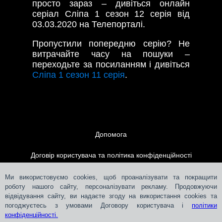
просто зараз – дивіться онлайн
серіал Сліпа 1 сезон 12 серія від
03.03.2020 на Телепорталі.
Пропустили попередню серію? Не
витрачайте часу на пошуки –
переходьте за посиланням і дивіться
Сліпа 1 сезон 11 серія
.
Допомога
Договір користувача та політика конфіденційності
Контакти
Ми використовуємо cookies, щоб проаналізувати та покращити
роботу нашого сайту, персоналізувати рекламу. Продовжуючи
відвідування сайту, ви надаєте згоду на використання cookies та
Розміщення реклами
погоджуєтесь з умовами Договору користувача і
політики
конфіденційності.