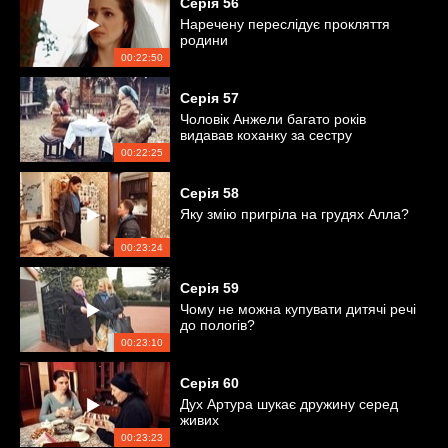
Серія
56
Наречену переслідує прокляття
родини
00:22:50
Серія
57
Чоловік Анжели багато років
видавав коханку за сестру
00:22:25
Серія
58
Яку змію пригріла на грудях Алла?
00:23:24
Серія
59
Чому не можна купувати дитячі речі
до пологів?
00:23:10
Серія
60
Дух Артура шукає дружину серед
живих
00:23:23