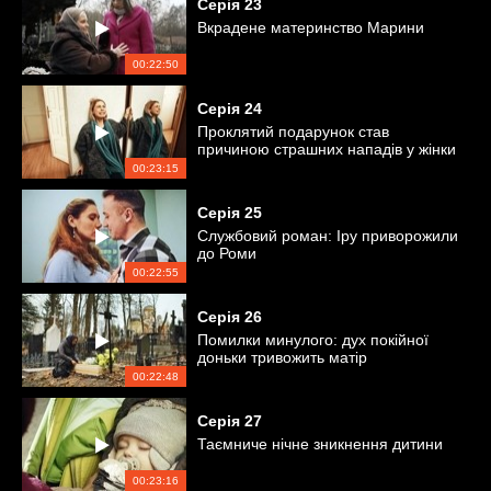
Серія
23
Вкрадене материнство Марини
00:22:50
Серія
24
Проклятий подарунок став
причиною страшних нападів у жінки
00:23:15
Серія
25
Службовий роман: Іру приворожили
до Роми
00:22:55
Серія
26
Помилки минулого: дух покійної
доньки тривожить матір
00:22:48
Серія
27
Таємниче нічне зникнення дитини
00:23:16