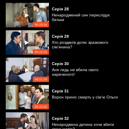
Серія
28
Ненароджений син переслідує
батька
00:23:14
Серія
29
Хто роздвоїв долю зразкового
сім’янина?
00:22:24
Серія
30
Аня ледь не вбила свого
нареченого!
00:22:29
Серія
31
Ворон приніс смерть у сім'ю Ольги
00:22:44
Серія
32
Ненароджена дитина хоче вбити