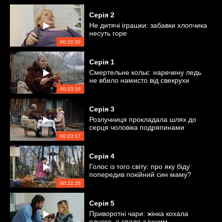
Серія
2
Не дитячі іграшки: забавки хлопчика
несуть горе
00:22:00
Серія
1
Смертельне кольє: наречену ледь
не вбило намисто від свекрухи
00:23:18
Серія
3
Розлучниця прокладала шлях до
серця чоловіка подряпинами
00:23:17
Серія
4
Голос із того світу: про яку біду
попередив покійний син маму?
00:22:26
Серія
5
Приворотні чари: жінка кохала
одного, а спала з іншим