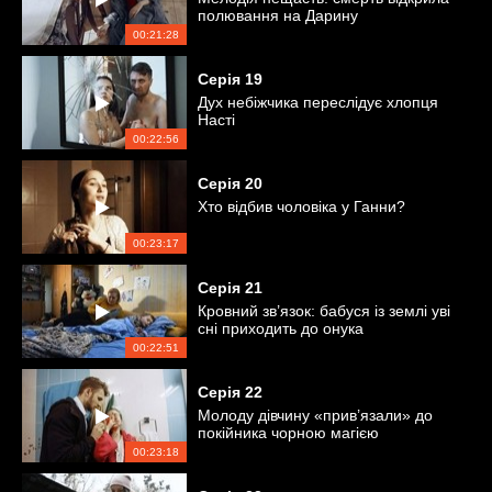
полювання на Дарину
00:21:28
Серія
19
Дух небіжчика переслідує хлопця
Насті
00:22:56
Серія
20
Хто відбив чоловіка у Ганни?
00:23:17
Серія
21
Кровний зв’язок: бабуся із землі уві
сні приходить до онука
00:22:51
Серія
22
Молоду дівчину «прив’язали» до
покійника чорною магією
00:23:18