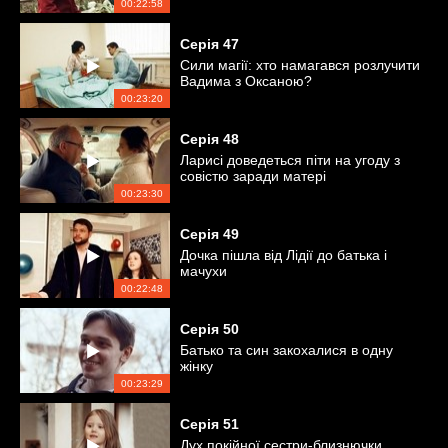
00:22:58
Серія
47
Сили магії: хто намагався розлучити
Вадима з Оксаною?
00:23:20
Серія
48
Ларисі доведеться піти на угоду з
совістю заради матері
00:23:30
Серія
49
Дочка пішла від Лідії до батька і
мачухи
00:22:48
Серія
50
Батько та син закохалися в одну
жінку
00:23:29
Серія
51
Дух покійної сестри-близнючки