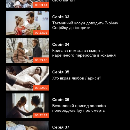
свою матір?
00:23:14
Серія
33
Таємничий клоун доводить 7-річну
Софійку до істерики
00:23:05
Серія
34
Кривава помста за смерть
нареченого переросла в кохання
00:23:18
Серія
35
Хто вкрав любов Лариси?
00:22:20
Серія
36
Безголосий привид чоловіка
попереджає Іру про смерть
00:22:32
Серія
37