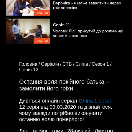
Вероніка не може завагітніти через
гріх чоловіка
00:23:18
Серія
11
Чоловік Лілії прикутий до розлучниці
чорним коханням
00:23:16
Головна /
Серіали /
СТБ /
Сліпа /
Сезон 1 /
Серія 12
Остання воля покійного батька –
замолити його гріхи
Дивіться онлайн серіал
Сліпа 1 сезон
12 серія від 03.03.2020 та дізнайтеся,
чому завжди потрібно виконувати
останню волю померлого!
Два місяці тому 28-річний Дмитро