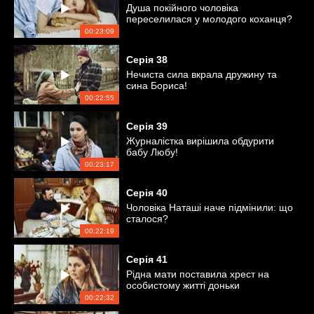
Душа покійного чоловіка
переселилася у молодого коханця?
00:23:09
Серія
38
Нечиста сила вкрала дружину та
сина Бориса!
00:22:55
Серія
39
Журналістка вирішила обдурити
бабу Любу!
00:23:17
Серія
40
Чоловіка Наташі наче підмінили: що
сталося?
00:22:19
Серія
41
Рідна мати поставила хрест на
особистому житті доньки
00:22:32