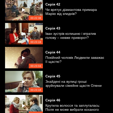
Серія
42
Чи врятує діамантова примара
Марію від злиднів?
00:22:38
Серія
43
Іван зустрів колишню і втратив
голову – невже приворот?
00:23:18
Серія
44
Покійний чоловік Людмили заважає
її щастю?
00:23:04
Серія
45
Знайдені на вулиці гроші
зруйнували сімейне щастя Олени
00:23:18
Серія
46
Крутила волосся та заплуталась:
Поля не може вибрати коханого