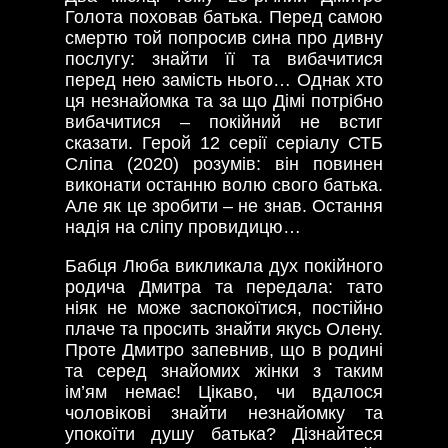
Голота поховав батька. Перед самою
смертю той попросив сина про дивну
послугу: знайти її та вибачитися
перед нею замість нього… Однак хто
ця незнайомка та за що Дімі потрібно
вибачитися – покійний не встиг
сказати. Герой 12 серії серіалу СТБ
Сліпа (2020) розумів: він повинен
виконати останню волю свого батька.
Але як це зробити – не знав. Остання
надія на сліпу провидицю…
Бабця Люба викликала дух покійного
родича Дмитра та передала: тато
ніяк не може заспокоїтися, постійно
плаче та просить знайти якусь Олену.
Проте Дмитро запевнив, що в родині
та серед знайомих жінки з таким
ім’ям немає! Цікаво, чи вдалося
чоловікові знайти незнайомку та
упокоїти душу батька? Дізнайтеся