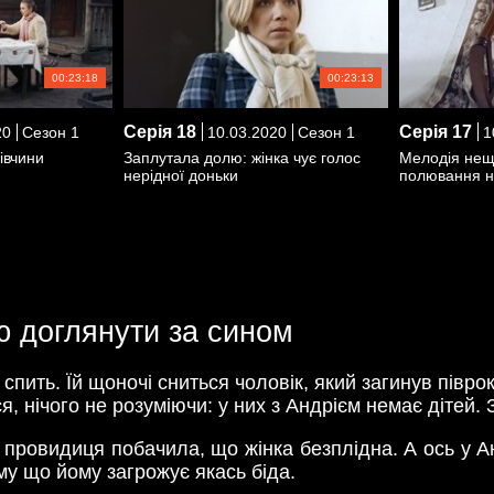
00:23:18
00:23:13
Серія
18
Серія
17
20
Сезон 1
10.03.2020
Сезон 1
1
івчини
Заплутала долю: жінка чує голос
Мелодія неща
нерідної доньки
полювання н
ю доглянути за сином
спить. Їй щоночі сниться чоловік, який загинув піврок
, нічого не розуміючи: у них з Андрієм немає дітей. З
провидиця побачила, що жінка безплідна. А ось у Ан
му що йому загрожує якась біда.