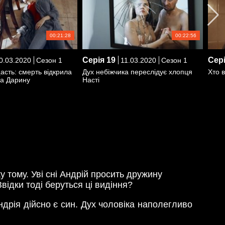
00:21:28
00:22:56
Серія
19
Сер
0.03.2020
Сезон 1
11.03.2020
Сезон 1
сть: смерть відкрила
Дух небіжчика переслідує хлопця
Хто в
а Дарину
Насті
у тому. Уві сні Андрій просить дружину
відки тоді беруться ці видіння?
дрія дійсно є син. Дух чоловіка наполегливо