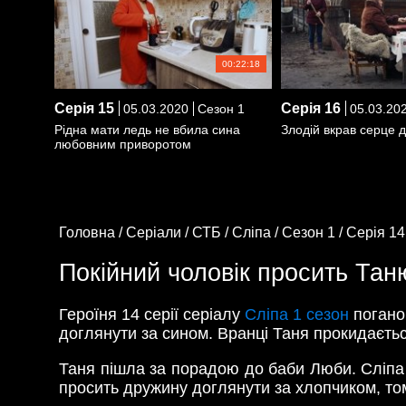
00:22:18
Серія
15
Серія
16
05.03.2020
Сезон 1
05.03.20
Рідна мати ледь не вбила сина
Злодій вкрав серце д
любовним приворотом
Головна /
Серіали /
СТБ /
Сліпа /
Сезон 1 /
Серія 14
Покійний чоловік просить Тан
Героїня 14 серії серіалу
Сліпа 1 сезон
погано 
доглянути за сином. Вранці Таня прокидається
Таня пішла за порадою до баби Люби. Сліпа 
просить дружину доглянути за хлопчиком, то