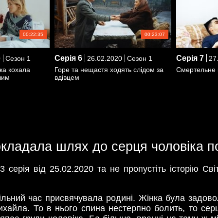
00:22:35
00:23:07
Серія
6
Серія
7
0
Сезон 1
26.02.2020
Сезон 1
27.
ка кохала
Горе та нещастя ходять слідом за
Смертельне 
шим
вдівцем
рокладала шлях до серця чоловіка 
3 серія від 25.02.2020 та не пропустіть історію Св
ільний час присвячувала родині. Жінка була задово
Михайла. То в нього спина нестерпно болить, то 