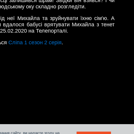
ісці залишився шрам! Звідки він взявся? І чи
людському оку складно розгледіти.
ід неї Михайла та зруйнувати їхню сім’ю. А
чи вдалося бабусі врятувати Михайла з тенет
 25.02.2020 на Телепорталі.
ться
Сліпа 1 сезон 2 серія
.
ання сайту, ви надаєте згоду на