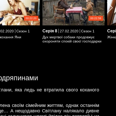
00:22:20
00:22:58
Серія
8
Сер
02.2020
Сезон 1
27.02.2020
Сезон 1
кохання Яни
Дух мертвої собаки продовжує
Жінк
охороняти спокій своєї господарки
подряпинами
ітлани, яка ледь не втратила свого коханого
лена своїм сімейним життям, однак останнім
серце… А нещодавно Світлану налякало дивне