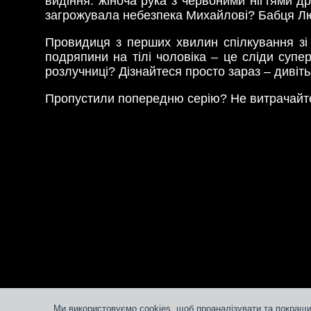
видіння: жіноча рука з червоними нігтями др
загрожувала небезпека Михайлові? Бабця Люба
Провидиця з перших хвилин спілкування зі 
подряпини на тілі чоловіка – це сліди супе
розлучниці? Дізнайтеся просто зараз – дивіть
Пропустили попередню серію? Не витрачайте
Ми використовуємо cookies, щоб проаналізувати та покращи