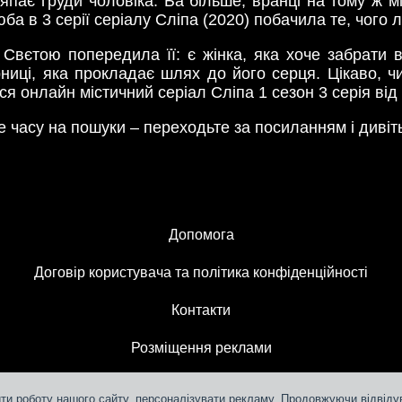
япає груди чоловіка. Ба більше, вранці на тому ж м
 в 3 серії серіалу Сліпа (2020) побачила те, чого 
Свєтою попередила її: є жінка, яка хоче забрати в
рниці, яка прокладає шлях до його серця. Цікаво, 
ся онлайн містичний серіал Сліпа 1 сезон 3 серія від
 часу на пошуки – переходьте за посиланням і диві
Допомога
Договір користувача та політика конфіденційності
Контакти
Розміщення реклами
ти роботу нашого сайту, персоналізувати рекламу. Продовжуючи відвідув