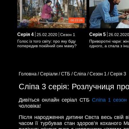
00:22:26
Серія
4
Серія
5
25.02.2020
Сезон 1
26.02.202
Голос із того світу: про яку біду
Приворотні чари: жін
попередив покійний син маму?
одного, а спала з ін
Головна /
Серіали /
СТБ /
Сліпа /
Сезон 1 /
Серія 3
Сліпа 3 серія: Розлучниця п
Дивіться онлайн серіал СТБ
Сліпа 1 сезон
чоловіка!
Після народження дитини Свєта весь свій в
часом її турбував стан здоров’я коханого 