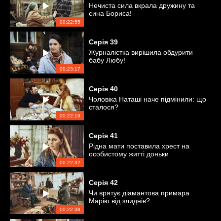
Нечиста сила вкрала дружину та
сина Бориса!
00:22:55
Серія
39
Журналістка вирішила обдурити
бабу Любу!
00:23:17
Серія
40
Чоловіка Наташі наче підмінили: що
сталося?
00:22:19
Серія
41
Рідна мати поставила хрест на
особистому житті доньки
00:22:32
Серія
42
Чи врятує діамантова примара
Марію від злиднів?
00:22:38