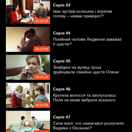
Серія
43
Іван зустрів колишню і втратив
голову – невже приворот?
00:23:18
Серія
44
Покійний чоловік Людмили заважає
її щастю?
00:23:04
Серія
45
Знайдені на вулиці гроші
зруйнували сімейне щастя Олени
00:23:18
Серія
46
Крутила волосся та заплуталась:
Поля не може вибрати коханого
00:22:58
Серія
47
Сили магії: хто намагався розлучити
Вадима з Оксаною?