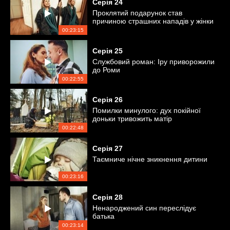
Серія
24
Проклятий подарунок став
причиною страшних нападів у жінки
00:23:15
Серія
25
Службовий роман: Іру приворожили
до Роми
00:22:55
Серія
26
Помилки минулого: дух покійної
доньки тривожить матір
00:22:48
Серія
27
Таємниче нічне зникнення дитини
00:23:16
Серія
28
Ненароджений син переслідує
батька
00:23:14