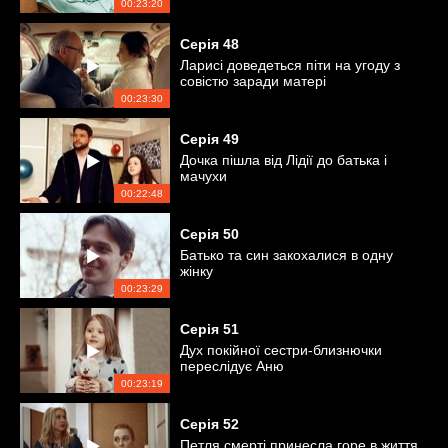
00:23:20
Серія
48
Ларисі доведеться піти на угоду з
совістю заради матері
00:23:30
Серія
49
Дочка пішла від Лідії до батька і
мачухи
00:22:48
Серія
50
Батько та син закохалися в одну
жінку
00:23:29
Серія
51
Дух покійної сестри-близнючки
переслідує Аню
00:23:19
Серія
52
Петля смерті принесла горе в життя