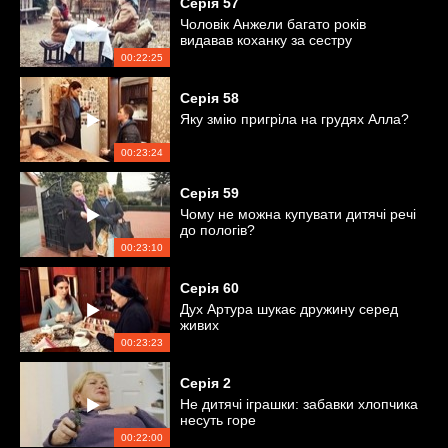
Серія
57
Чоловік Анжели багато років
видавав коханку за сестру
00:22:25
Серія
58
Яку змію пригріла на грудях Алла?
00:23:24
Серія
59
Чому не можна купувати дитячі речі
до пологів?
00:23:10
Серія
60
Дух Артура шукає дружину серед
живих
00:23:23
Серія
2
Не дитячі іграшки: забавки хлопчика
несуть горе
00:22:00