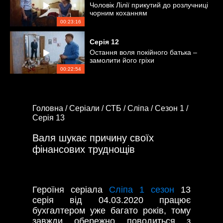
Чоловік Лілії прикутий до розлучниці
чорним коханням
00:23:16
Серія
12
Остання воля покійного батька –
замолити його гріхи
00:22:54
Головна /
Серіали /
СТБ /
Сліпа /
Сезон 1 /
Серія 13
Валя шукає причину своїх
фінансових труднощів
Героїня серіала
Сліпа 1 сезон
13
серія від 04.03.2020 працює
бухгалтером уже багато років, тому
завжди обережно поводиться з