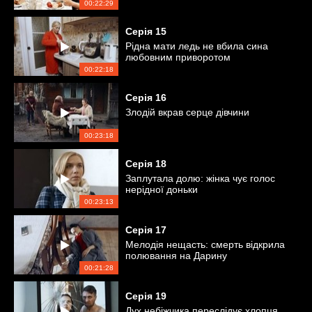
00:22:29
Серія
15
Рідна мати ледь не вбила сина
любовним приворотом
00:22:18
Серія
16
Злодій вкрав серце дівчини
00:23:18
Серія
18
Заплутала долю: жінка чує голос
нерідної доньки
00:23:13
Серія
17
Мелодія нещасть: смерть відкрила
полювання на Дарину
00:21:28
Серія
19
Дух небіжчика переслідує хлопця