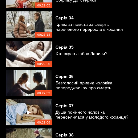
Софійку до істерики
00:23:05
Серія
34
Кривава помста за смерть
нареченого переросла в кохання
00:23:18
Серія
35
Хто вкрав любов Лариси?
00:22:20
Серія
36
Безголосий привид чоловіка
попереджає Іру про смерть
00:22:32
Серія
37
Душа покійного чоловіка
переселилася у молодого коханця?
00:23:09
Серія
38