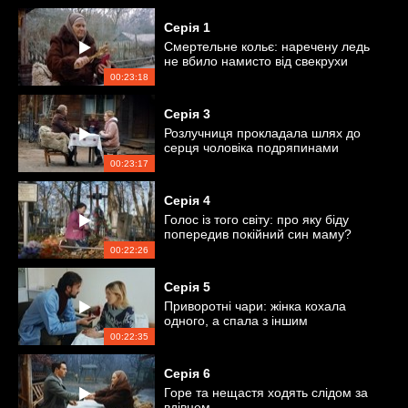
Серія
1
Смертельне кольє: наречену ледь
не вбило намисто від свекрухи
00:23:18
Серія
3
Розлучниця прокладала шлях до
серця чоловіка подряпинами
00:23:17
Серія
4
Голос із того світу: про яку біду
попередив покійний син маму?
00:22:26
Серія
5
Приворотні чари: жінка кохала
одного, а спала з іншим
00:22:35
Серія
6
Горе та нещастя ходять слідом за
вдівцем