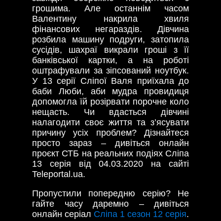
грошима. Але останнім часом
Валентину накрила хвиля
фінансових негараздів. Дівчина
розбила машину подруги, затопила
сусідів, шахраї викрали гроші з її
банківської картки, а на роботі
оштрафували за зіпсований ноутбук.
У 13 серії Сліпої Валя приїхала до
баби Люби, аби мудра провидиця
допомогла їй розірвати порочне коло
нещасть. Чи вдасться дівчині
налагодити своє життя та з’ясувати
причину усіх проблем? Дізнайтеся
просто зараз – дивіться онлайн
проєкт СТБ на реальних подіях Сліпа
13 серія від 04.03.2020 на сайті
Teleportal.ua.
Пропустили попередню серію? Не
гайте часу даремно – дивіться
онлайн серіал
Сліпа 1 сезон 12 серія
.