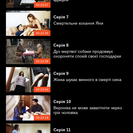
00:23:07
Серія
7
Смертельне кохання Яни
00:22:20
Серія
8
Дух мертвої собаки продовжує
охороняти спокій своєї господарки
00:22:58
Серія
9
Жінка шукає винного в смерті сина
00:23:04
Серія
10
Вероніка не може завагітніти через
гріх чоловіка
00:23:18
Серія
11