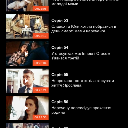
молодої мами
00:23:05
Серія
53
Славко та Юля хотіли побратися в
день смерті мами нареченої
00:23:13
Серія
54
У стосунках між Інною і Стасом
з'явився третій
00:23:04
Серія
55
Непрохана гостя хотіла зіпсувати
життя Ярослава!
00:23:21
Серія
56
Наречену переслідує прокляття
родини
00:22:50