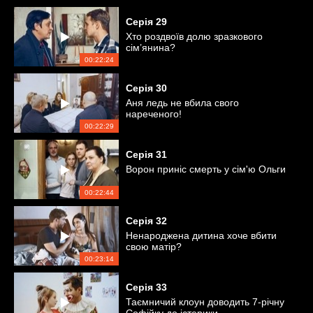
Серія
29
Хто роздвоїв долю зразкового
сім’янина?
00:22:24
Серія
30
Аня ледь не вбила свого
нареченого!
00:22:29
Серія
31
Ворон приніс смерть у сім'ю Ольги
00:22:44
Серія
32
Ненароджена дитина хоче вбити
свою матір?
00:23:14
Серія
33
Таємничий клоун доводить 7-річну