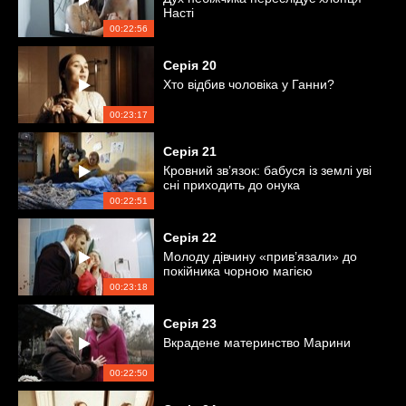
Насті
00:22:56
Серія
20
Хто відбив чоловіка у Ганни?
00:23:17
Серія
21
Кровний зв’язок: бабуся із землі уві
сні приходить до онука
00:22:51
Серія
22
Молоду дівчину «прив’язали» до
покійника чорною магією
00:23:18
Серія
23
Вкрадене материнство Марини
00:22:50