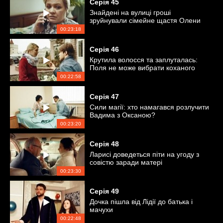
Серія
45
Знайдені на вулиці гроші
зруйнували сімейне щастя Олени
00:23:18
Серія
46
Крутила волосся та заплуталась:
Поля не може вибрати коханого
00:22:58
Серія
47
Сили магії: хто намагався розлучити
Вадима з Оксаною?
00:23:20
Серія
48
Ларисі доведеться піти на угоду з
совістю заради матері
00:23:30
Серія
49
Дочка пішла від Лідії до батька і
мачухи
00:22:48