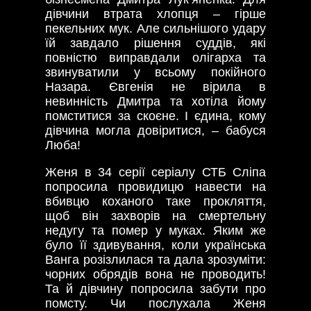
дівчини втрата хлопця – гірше
пекельних мук. Але сильнішого удару
їй завдало рішення суддів, які
повністю виправдали олігарха та
звинуватили у всьому покійного
Назара. Євгенія не вірила в
невинність Дмитра та хотіла йому
помститися за скоєне. І єдина, кому
дівчина могла довіритися, – бабуся
Люба!
Женя в 34 серії серіалу СТБ Сліпа
попросила провидицю навести на
вбивцю коханого таке прокляття,
щоб він захворів на смертельну
недугу та помер у муках. Яким же
було її здивування, коли українська
Ванга розізлилася та дала зрозуміти:
чорних обрядів вона не проводить!
Та й дівчину попросила забути про
помсту. Чи послухала Женя