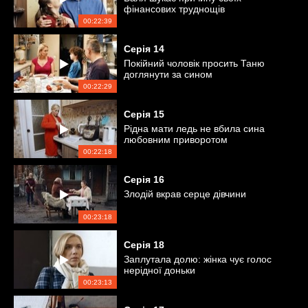
фінансових труднощів
00:22:39
Серія
14
Покійний чоловік просить Таню
доглянути за сином
00:22:29
Серія
15
Рідна мати ледь не вбила сина
любовним приворотом
00:22:18
Серія
16
Злодій вкрав серце дівчини
00:23:18
Серія
18
Заплутала долю: жінка чує голос
нерідної доньки
00:23:13