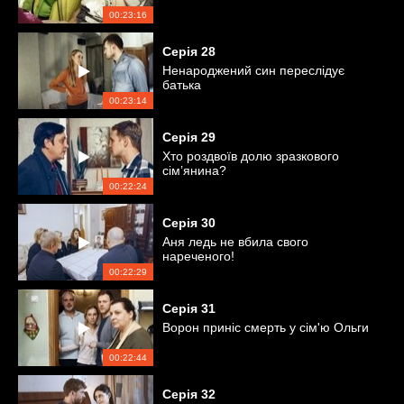
00:23:16
Серія
28
Ненароджений син переслідує
батька
00:23:14
Серія
29
Хто роздвоїв долю зразкового
сім’янина?
00:22:24
Серія
30
Аня ледь не вбила свого
нареченого!
00:22:29
Серія
31
Ворон приніс смерть у сім'ю Ольги
00:22:44
Серія
32