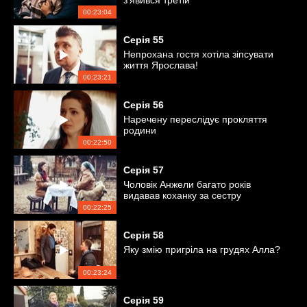
з'явився третій
00:23:04
Серія
55
Непрохана гостя хотіла зіпсувати
життя Ярослава!
00:23:21
Серія
56
Наречену переслідує прокляття
родини
00:22:50
Серія
57
Чоловік Анжели багато років
видавав коханку за сестру
00:22:25
Серія
58
Яку змію пригріла на грудях Алла?
00:23:24
Серія
59