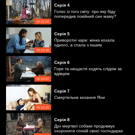
Серія
4
Голос із того світу: про яку біду
попередив покійний син маму?
00:22:26
Серія
5
Приворотні чари: жінка кохала
одного, а спала з іншим
00:22:35
Серія
6
Горе та нещастя ходять слідом за
вдівцем
00:23:07
Серія
7
Смертельне кохання Яни
00:22:20
Серія
8
Дух мертвої собаки продовжує
охороняти спокій своєї господарки