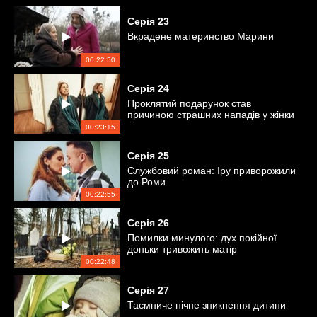
Серія
23
Вкрадене материнство Марини
00:22:50
Серія
24
Проклятий подарунок став
причиною страшних нападів у жінки
00:23:15
Серія
25
Службовий роман: Іру приворожили
до Роми
00:22:55
Серія
26
Помилки минулого: дух покійної
доньки тривожить матір
00:22:48
Серія
27
Таємниче нічне зникнення дитини