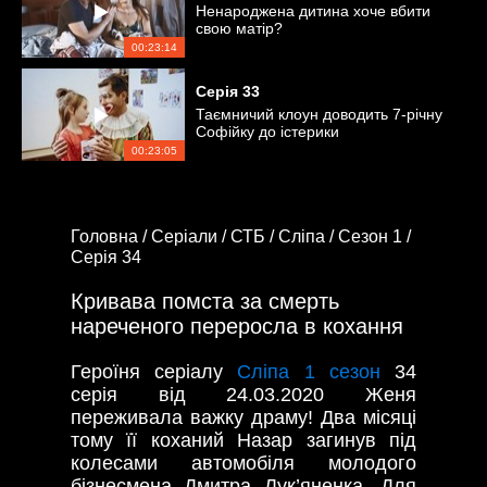
Ненароджена дитина хоче вбити
свою матір?
00:23:14
Серія
33
Таємничий клоун доводить 7-річну
Софійку до істерики
00:23:05
Головна /
Серіали /
СТБ /
Сліпа /
Сезон 1 /
Серія 34
Кривава помста за смерть
нареченого переросла в кохання
Героїня серіалу
Сліпа 1 сезон
34
серія від 24.03.2020 Женя
переживала важку драму! Два місяці
тому її коханий Назар загинув під
колесами автомобіля молодого
бізнесмена Дмитра Лук’яненка. Для