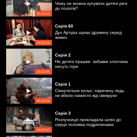
Чому не можна купувати дитячі речі
до пологів?
00:23:10
Серія
60
Дух Артура шукає дружину серед
живих
00:23:23
Серія
2
Не дитячі іграшки: забавки хлопчика
несуть горе
00:22:00
Серія
1
Смертельне кольє: наречену ледь
не вбило намисто від свекрухи
00:23:18
Серія
3
Розлучниця прокладала шлях до
серця чоловіка подряпинами
00:23:17