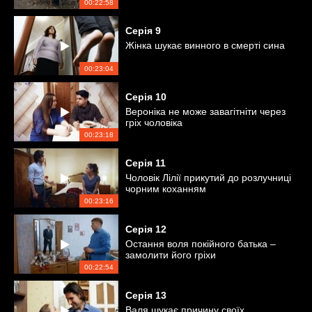
00:22:58
Серія
9
Жінка шукає винного в смерті сина
00:23:04
Серія
10
Вероніка не може завагітніти через
гріх чоловіка
00:23:18
Серія
11
Чоловік Лілії прикутий до розлучниці
чорним коханням
00:23:16
Серія
12
Остання воля покійного батька –
замолити його гріхи
00:22:54
Серія
13
Валя шукає причину своїх