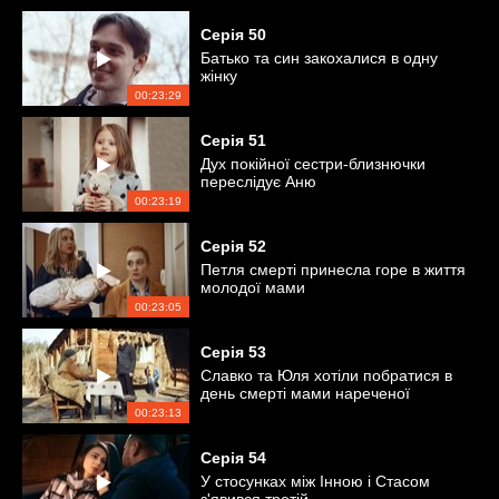
Серія
50
Батько та син закохалися в одну
жінку
00:23:29
Серія
51
Дух покійної сестри-близнючки
переслідує Аню
00:23:19
Серія
52
Петля смерті принесла горе в життя
молодої мами
00:23:05
Серія
53
Славко та Юля хотіли побратися в
день смерті мами нареченої
00:23:13
Серія
54
У стосунках між Інною і Стасом