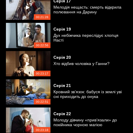
Серія
17
Мелодія нещасть: смерть відкрила
полювання на Дарину
00:21:28
Серія
19
Дух небіжчика переслідує хлопця
Насті
00:22:56
Серія
20
Хто відбив чоловіка у Ганни?
00:23:17
Серія
21
Кровний зв’язок: бабуся із землі уві
сні приходить до онука
00:22:51
Серія
22
Молоду дівчину «прив’язали» до
покійника чорною магією
00:23:18