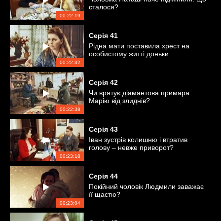
сталося?
00:22:19
Серія
41
Рідна мати поставила хрест на
особистому житті доньки
00:22:32
Серія
42
Чи врятує діамантова примара
Марію від злиднів?
00:22:38
Серія
43
Іван зустрів колишню і втратив
голову – невже приворот?
00:23:18
Серія
44
Покійний чоловік Людмили заважає
її щастю?
00:23:04