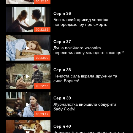
00:22:20
Серія
36
Безголосий привид чоловіка
попереджає Іру про смерть
00:22:32
Серія
37
Душа покійного чоловіка
переселилася у молодого коханця?
00:23:09
Серія
38
Нечиста сила вкрала дружину та
сина Бориса!
00:22:55
Серія
39
Журналістка вирішила обдурити
бабу Любу!
00:23:17
Серія
40
Чоловіка Наташі наче підмінили: що