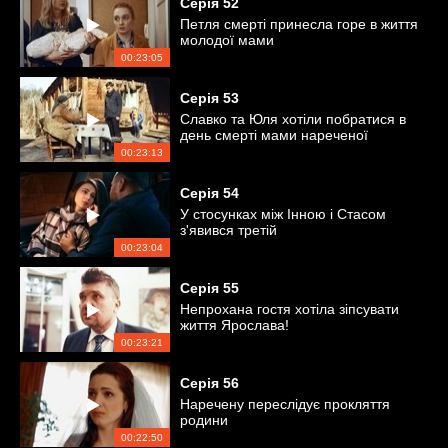
Серія
52
Петля смерті принесла горе в життя
молодої мами
00:23:05
Серія
53
Славко та Юля хотіли побратися в
день смерті мами нареченої
00:23:13
Серія
54
У стосунках між Інною і Стасом
з'явився третій
00:23:04
Серія
55
Непрохана гостя хотіла зіпсувати
життя Ярослава!
00:23:21
Серія
56
Наречену переслідує прокляття
родини
00:22:50