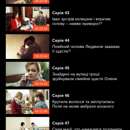
00:22:38
Серія
43
Іван зустрів колишню і втратив
голову – невже приворот?
00:23:18
Серія
44
Покійний чоловік Людмили заважає
її щастю?
00:23:04
Серія
45
Знайдені на вулиці гроші
зруйнували сімейне щастя Олени
00:23:18
Серія
46
Крутила волосся та заплуталась:
Поля не може вибрати коханого
00:22:58
Серія
47
Сили магії: хто намагався розлучити