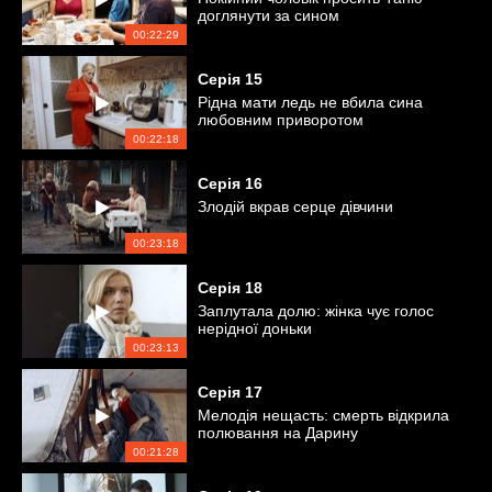
доглянути за сином
00:22:29
Серія
15
Рідна мати ледь не вбила сина
любовним приворотом
00:22:18
Серія
16
Злодій вкрав серце дівчини
00:23:18
Серія
18
Заплутала долю: жінка чує голос
нерідної доньки
00:23:13
Серія
17
Мелодія нещасть: смерть відкрила
полювання на Дарину
00:21:28