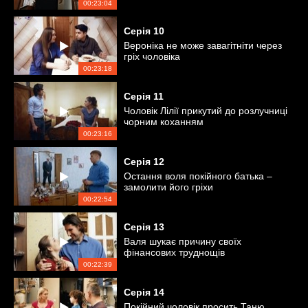
00:23:04
Серія
10
Вероніка не може завагітніти через
гріх чоловіка
00:23:18
Серія
11
Чоловік Лілії прикутий до розлучниці
чорним коханням
00:23:16
Серія
12
Остання воля покійного батька –
замолити його гріхи
00:22:54
Серія
13
Валя шукає причину своїх
фінансових труднощів
00:22:39
Серія
14
Покійний чоловік просить Таню