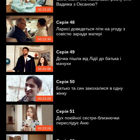
Вадима з Оксаною?
00:23:20
Серія
48
Ларисі доведеться піти на угоду з
совістю заради матері
00:23:30
Серія
49
Дочка пішла від Лідії до батька і
мачухи
00:22:48
Серія
50
Батько та син закохалися в одну
жінку
00:23:29
Серія
51
Дух покійної сестри-близнючки
переслідує Аню
00:23:19