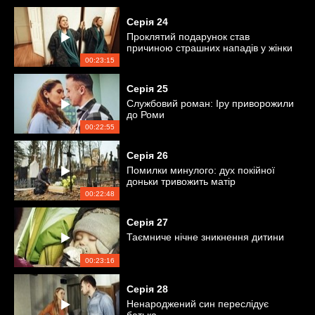
Серія
24
Проклятий подарунок став
причиною страшних нападів у жінки
00:23:15
Серія
25
Службовий роман: Іру приворожили
до Роми
00:22:55
Серія
26
Помилки минулого: дух покійної
доньки тривожить матір
00:22:48
Серія
27
Таємниче нічне зникнення дитини
00:23:16
Серія
28
Ненароджений син переслідує