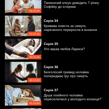
Таємничий клоун доводить 7-річну
Софійку до істерики
00:23:05
Серія
34
Кривава помста за смерть
нареченого переросла в кохання
00:23:18
Серія
35
Хто вкрав любов Лариси?
00:22:20
Серія
36
Безголосий привид чоловіка
попереджає Іру про смерть
00:22:32
Серія
37
Душа покійного чоловіка
переселилася у молодого коханця?
00:23:09