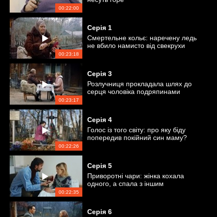
00:22:00
Серія
1
Смертельне кольє: наречену ледь
не вбило намисто від свекрухи
00:23:18
Серія
3
Розлучниця прокладала шлях до
серця чоловіка подряпинами
00:23:17
Серія
4
Голос із того світу: про яку біду
попередив покійний син маму?
00:22:26
Серія
5
Приворотні чари: жінка кохала
одного, а спала з іншим
00:22:35
Серія
6