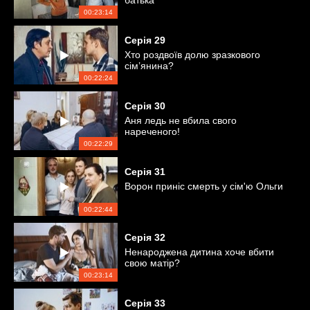
батька
00:23:14
Серія
29
Хто роздвоїв долю зразкового
сім’янина?
00:22:24
Серія
30
Аня ледь не вбила свого
нареченого!
00:22:29
Серія
31
Ворон приніс смерть у сім'ю Ольги
00:22:44
Серія
32
Ненароджена дитина хоче вбити
свою матір?
00:23:14
Серія
33