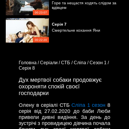
Горе та нещастя ходять слідом за
вдівцем
00:23:07
Серія
7
Смертельне кохання Яни
00:22:20
Головна /
Серіали /
СТБ /
Сліпа /
Сезон 1 /
Серія 8
Дух мертвої собаки продовжує
охороняти спокій своєї
господарки
Олену в серіалі СТБ
Сліпа 1 сезон
8
серія від 27.02.2020 до баби Люби
привели дивні видіння. За день до
зустрічі з провидицею дівчина почала