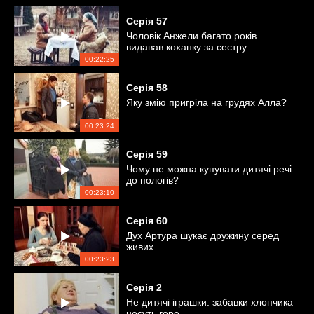
Серія
57
Чоловік Анжели багато років
видавав коханку за сестру
00:22:25
Серія
58
Яку змію пригріла на грудях Алла?
00:23:24
Серія
59
Чому не можна купувати дитячі речі
до пологів?
00:23:10
Серія
60
Дух Артура шукає дружину серед
живих
00:23:23
Серія
2
Не дитячі іграшки: забавки хлопчика
несуть горе