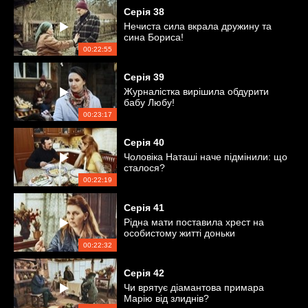
Серія
38
Нечиста сила вкрала дружину та
сина Бориса!
00:22:55
Серія
39
Журналістка вирішила обдурити
бабу Любу!
00:23:17
Серія
40
Чоловіка Наташі наче підмінили: що
сталося?
00:22:19
Серія
41
Рідна мати поставила хрест на
особистому житті доньки
00:22:32
Серія
42
Чи врятує діамантова примара
Марію від злиднів?