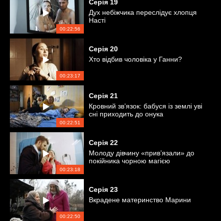
Серія
19
Дух небіжчика переслідує хлопця
Насті
00:22:56
Серія
20
Хто відбив чоловіка у Ганни?
00:23:17
Серія
21
Кровний зв’язок: бабуся із землі уві
сні приходить до онука
00:22:51
Серія
22
Молоду дівчину «прив’язали» до
покійника чорною магією
00:23:18
Серія
23
Вкрадене материнство Марини
00:22:50