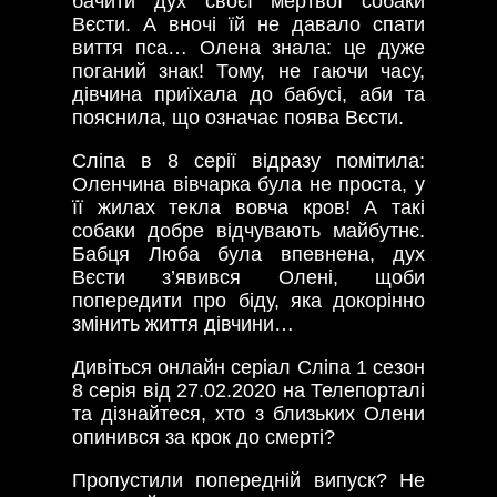
бачити дух своєї мертвої собаки
Вєсти. А вночі їй не давало спати
виття пса… Олена знала: це дуже
поганий знак! Тому, не гаючи часу,
дівчина приїхала до бабусі, аби та
пояснила, що означає поява Вєсти.
Сліпа в 8 серії відразу помітила:
Оленчина вівчарка була не проста, у
її жилах текла вовча кров! А такі
собаки добре відчувають майбутнє.
Бабця Люба була впевнена, дух
Вєсти з’явився Олені, щоби
попередити про біду, яка докорінно
змінить життя дівчини…
Дивіться онлайн серіал Сліпа 1 сезон
8 серія від 27.02.2020 на Телепорталі
та дізнайтеся, хто з близьких Олени
опинився за крок до смерті?
Пропустили попередній випуск? Не