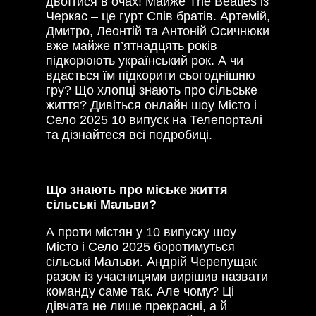
двоїтися в очах! Майже The Beatles із
Черкас – це гурт Спів братів. Артемій,
Дмитро, Леонтій та Антоній Осичнюки
вже майже п’ятнадцять років
підкорюють український рок. А чи
вдасться їм підкорити сьогоднішню
гру? Що хлопці знають про сільське
життя? Дивіться онлайн шоу Місто і
Село 2025 10 випуск на Телепорталі
та дізнайтеся всі подробиці.
Що знають про міське життя
сільські Мальви?
А проти містян у 10 випуску шоу
Місто і Село 2025 боротимуться
сільські Мальви. Андрій Черепущак
разом із учасницями вирішив назвати
команду саме так. Але чому? Ці
дівчата не лише прекрасні, а й