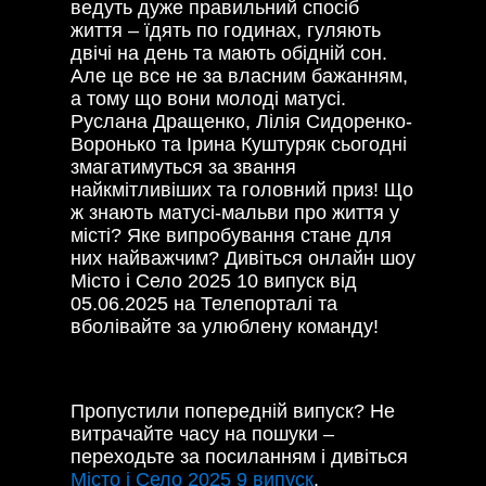
ведуть дуже правильний спосіб
життя – їдять по годинах, гуляють
двічі на день та мають обідній сон.
Але це все не за власним бажанням,
а тому що вони молоді матусі.
Руслана Дращенко, Лілія Сидоренко-
Воронько та Ірина Куштуряк сьогодні
змагатимуться за звання
найкмітливіших та головний приз! Що
ж знають матусі-мальви про життя у
місті? Яке випробування стане для
них найважчим? Дивіться онлайн шоу
Місто і Село 2025 10 випуск від
05.06.2025 на Телепорталі та
вболівайте за улюблену команду!
Пропустили попередній випуск? Не
витрачайте часу на пошуки –
переходьте за посиланням і дивіться
Місто і Село 2025 9 випуск
.