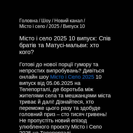
Головна /
Шоу /
Новий канал /
Місто і село /
2025 /
Випуск 10
Місто і село 2025 10 випуск: Спів
братів та Матусі-мальви: хто
кого?
Готові до нової порції гумору та
непростих випробувань? Дивіться
онлайн шоу
Місто і Село 2025
10
випуск від 05.06.2025 на
Телепорталі, де боротьба між
жителями села та мешканцями міста
триває й далі! Дізнайтеся, хто
переможе цього разу та здобуде
головний приз – сто тисяч гривень!
Не пропустіть новий епізод
улюбленого проєкту Місто і Село
2025 на Телепорталі.