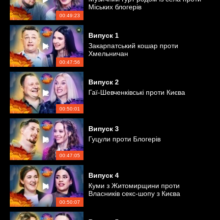
Міських блогерів
00:49:23
Випуск
1
Закарпатський кошар проти
Хмельничан
00:47:56
Випуск
2
Гаї-Шевченківські проти Києва
00:50:01
Випуск
3
Гуцули проти Блогерів
00:47:05
Випуск
4
Куми з Житомирщини проти
Власників секс-шопу з Києва
00:50:07