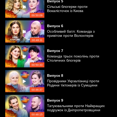
Випуск
5
Сільські блогерки проти
Вокалісточок із Києва
00:50:09
Випуск
6
Особливий батл: Команда з
привітом проти Волонтерів
військового напрямку
00:48:11
Випуск
7
Команда трьох поколінь проти
Столичних блогерів
00:50:33
Випуск
8
Провідники Укрзалізниці проти
Родини тіктокерів із Сумщини
00:46:37
Випуск
9
Татуювальники проти Найкращих
подружок із Дніпропетровщини
00:48:15