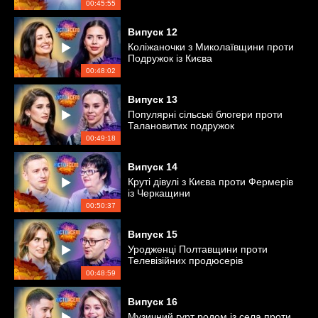
00:45:55
Випуск
12
Коліжаночки з Миколаївщини проти
Подружок із Києва
00:48:02
Випуск
13
Популярні сільські блогери проти
Талановитих подружок
00:49:18
Випуск
14
Круті дівулі з Києва проти Фермерів
із Черкащини
00:50:37
Випуск
15
Уродженці Полтавщини проти
Телевізійних продюсерів
00:48:59
Випуск
16
Музичний гурт родом із села проти