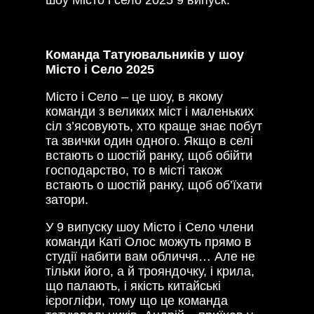
Команда Татуювальників у шоу
Місто і Село 2025
Місто і Село – це шоу, в якому
команди з великих міст і маленьких
сіл з’ясовують, хто краще знає побут
та звички один одного. Якщо в селі
встають о шостій ранку, щоб обійти
господарство, то в місті також
встають о шостій ранку, щоб об’їхати
затори.
У 9 випуску шоу Місто і Село члени
команди Каті Олос можуть прямо в
студії набити вам обличчя… Але не
тільки його, а й трояндочку, і крила,
що палають, і якість китайські
ієрогліфи, тому що це команда