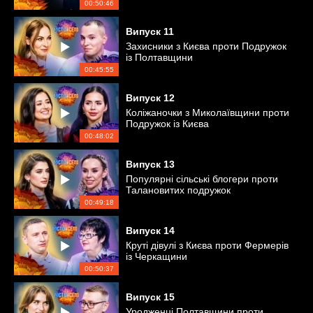
00:50:46
Випуск
11
Захисники з Києва проти Подружок
із Полтавщини
00:45:55
Випуск
12
Коліжаночки з Миколаївщини проти
Подружок із Києва
00:48:02
Випуск
13
Популярні сільські блогери проти
Талановитих подружок
00:49:18
Випуск
14
Круті дівулі з Києва проти Фермерів
із Черкащини
00:50:37
Випуск
15
Уродженці Полтавщини проти