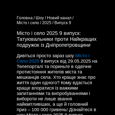
Головна /
Шоу /
Новий канал /
Місто і село /
2025 /
Випуск 9
Місто і село 2025 9 випуск:
Татуювальники проти Найкращих
подружок із Дніпропетровщини
Дивіться просто зараз шоу
Місто і
Село 2025
9 випуск від 29.05.2025 на
Телепорталі та пориньте в одвічне
протистояння жителів міста та
мешканців села. Хто краще знає про
життя один одного? Кому вдасться
краще впоратися із важкими
запитаннями та випробуваннями і
вибороти не лише звання
найкмітливіших, а ще й головний
приз – 100 000 гривень! Дізнайтеся в
шоу Місто і село 2025 9 випуск.