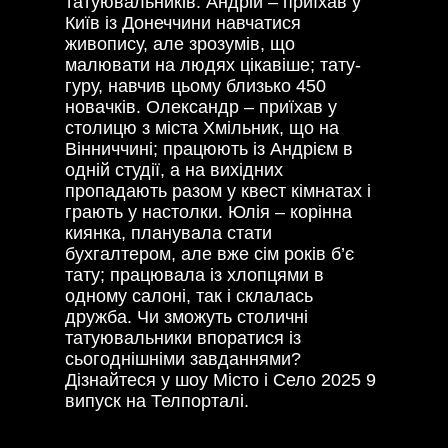
татуювальників. Андрій – приїхав у
Київ із Донеччини навчатися
живопису, але зрозумів, що
малювати на людях цікавіше; тату-
гуру, навчив цьому близько 450
новачків. Олександр – приїхав у
столицю з міста Хмільник, що на
Вінниччині; працюють із Андрієм в
одній студії, а на вихідних
пропадають разом у квест кімнатах і
грають у настолки. Юлія – корінна
киянка, планувала стати
бухгалтером, але вже сім років б’є
тату; працювала із хлопцями в
одному салоні, так і склалась
дружба. Чи зможуть столичні
татуювальники впоратися із
сьогоднішніми завданнями?
Дізнайтеся у шоу Місто і Село 2025 9
випуск на Телпорталі.