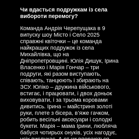
Чи вдасться подружкам із села
вибороти перемогу?
Команда Андрія Черепущака в 9
випуску шоу Місто і Село 2025
справжні квіточки – це команда
найкращих подружок із села
Михайлівка, що на
Дніпропетровщині. Юлія Дишук, Ірина
Власенко і Марія Гончар – три
подруги, які разом виступають,
співають, танцюють і збирають на
ЗСУ. Юліко – дружина військового,
встигає, і працювати, і двох доньок
виховувати, і за трьома коровами
дивитись. Ірина – майстриня золоті
руки, плете з бісера, в’яже гачком,
робить весільні аксесуари і солодкі
букети. Марія – мама Ірини, любляча
бабуся чотирьох онуків, усіх нагодує,
усіх вислухає. А от чи впораються