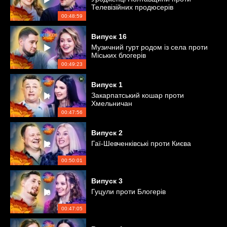
Телевізійних продюсерів
00:48:59
Випуск
16
Музичний гурт родом із села проти
Міських блогерів
00:49:23
Випуск
1
Закарпатський кошар проти
Хмельничан
00:47:56
Випуск
2
Гаї-Шевченківські проти Києва
00:50:01
Випуск
3
Гуцули проти Блогерів
00:47:05