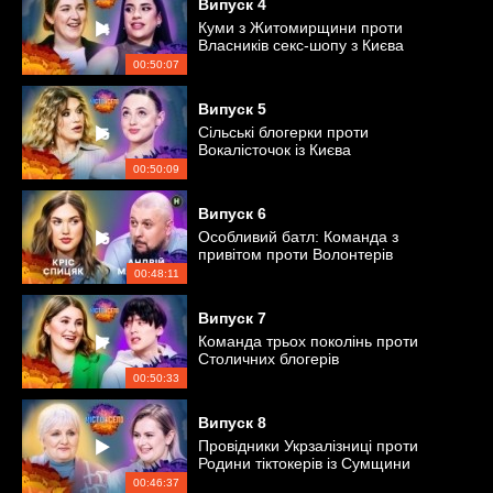
Випуск
4
Куми з Житомирщини проти
Власників секс-шопу з Києва
00:50:07
Випуск
5
Сільські блогерки проти
Вокалісточок із Києва
00:50:09
Випуск
6
Особливий батл: Команда з
привітом проти Волонтерів
військового напрямку
00:48:11
Випуск
7
Команда трьох поколінь проти
Столичних блогерів
00:50:33
Випуск
8
Провідники Укрзалізниці проти
Родини тіктокерів із Сумщини
00:46:37