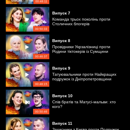
військового напрямку
00:48:11
Випуск
7
Команда трьох поколінь проти
Столичних блогерів
00:50:33
Випуск
8
Провідники Укрзалізниці проти
Родини тіктокерів із Сумщини
00:46:37
Випуск
9
Татуювальники проти Найкращих
подружок із Дніпропетровщини
00:48:15
Випуск
10
Спів братів та Матусі-мальви: хто
кого?
00:50:46
Випуск
11
Захисники з Києва проти Подружок