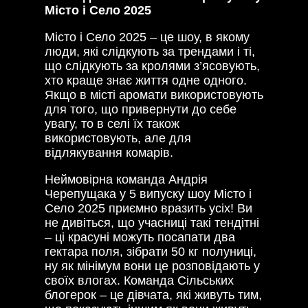
Місто і Село 2025
Місто і Село 2025 – це шоу, в якому
люди, які слідкують за трендами і ті,
що слідкують за кролями з’ясовують,
хто краще знає життя одне одного.
Якщо в місті аромати використовують
для того, що привернути до себе
увагу, то в селі їх також
використовують, але для
відлякування комарів.
Неймовірна команда Андрія
Черепущака у 5 випуску шоу Місто і
Село 2025 приємно вразить усіх! Ви
не дивіться, що учасниці такі тендітні
– ці красуні можуть посапати два
гектара поля, зібрати 50 кг полуниці,
ну як мінімум вони це розповідають у
своїх влогах. Команда Сільських
блогерок – це дівчата, які живуть тим,