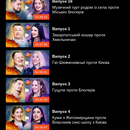
Випуск
16
Музичний гурт родом із села проти
Міських блогерів
00:49:23
Випуск
1
Закарпатський кошар проти
Хмельничан
00:47:56
Випуск
2
Гаї-Шевченківські проти Києва
00:50:01
Випуск
3
Гуцули проти Блогерів
00:47:05
Випуск
4
Куми з Житомирщини проти
Власників секс-шопу з Києва
00:50:07