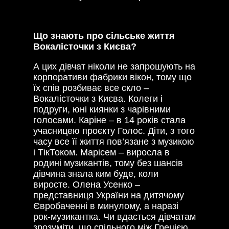
Що знають про сільське життя
Вокалісточки з Києва?
А цих дівчат ніколи не запрошують на
корпоративи фабрики вікон, тому що
їх спів розбиває все скло –
Вокалісточки з Києва. Колеги і
подруги, юні киянки з чарівними
голосами. Каріне – в 14 років стала
учасницею проєкту Голос. Діти, з того
часу все її життя пов’язане з музикою
і ТікТоком. Марісем – виросла в
родині музикантів, тому без шансів
дівчина знала ким буде, коли
виросте. Олена Усенко –
представниця України на дитячому
Євробаченні в минулому, а наразі
рок-музикантка. Чи вдасться дівчатам
зрозуміти, що спільного між Грецією,