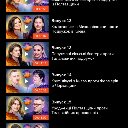
із Полтавщини
00:45:55
Випуск
12
Коліжаночки з Миколаївщини проти
Подружок із Києва
00:48:02
Випуск
13
Популярні сільські блогери проти
Талановитих подружок
00:49:18
Випуск
14
Круті дівулі з Києва проти Фермерів
із Черкащини
00:50:37
Випуск
15
Уродженці Полтавщини проти
Телевізійних продюсерів
00:48:59