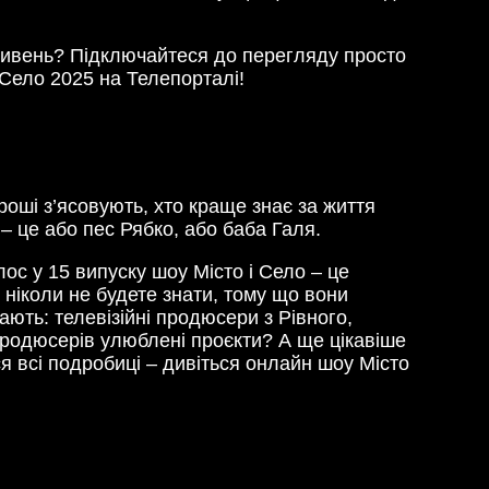
гривень? Підключайтеся до перегляду просто
і Село 2025 на Телепорталі!
гроші з’ясовують, хто краще знає за життя
 – це або пес Рябко, або баба Галя.
лос у 15 випуску шоу Місто і Село – це
 ніколи не будете знати, тому що вони
ають: телевізійні продюсери з Рівного,
 продюсерів улюблені проєкти? А ще цікавіше
ся всі подробиці – дивіться онлайн шоу Місто