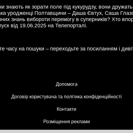
ни знають як зорати поле під кукурудзу, вони дружать
ака уродженці Полтавщини – Даша Євтух, Саша Глазо
рних знань вибороти перемогу в суперників? Хто впо
пуск від 19.06.2025 на Телепорталі.
е часу на пошуки – переходьте за посиланням і див
Допомога
Договір користувача та політика конфіденційності
Контакти
Розміщення реклами