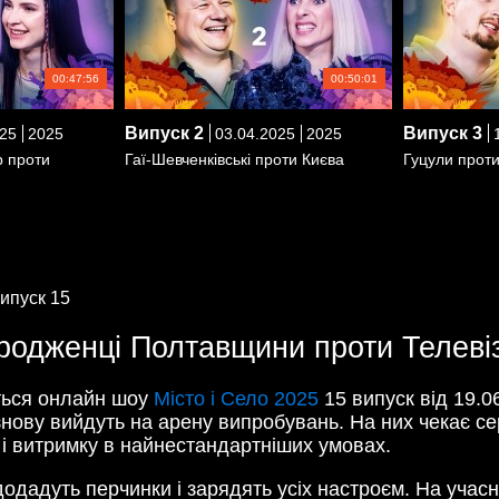
00:47:56
00:50:01
Випуск
2
Випуск
3
25
2025
03.04.2025
2025
1
р проти
Гаї-Шевченківські проти Києва
Гуцули проти
ипуск 15
 уродженці Полтавщини проти Телеві
ться онлайн шоу
Місто і Село 2025
15 випуск від 19.0
 знову вийдуть на арену випробувань. На них чекає се
ь і витримку в найнестандартніших умовах.
дадуть перчинки і зарядять усіх настроєм. На учасни