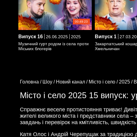
00:49:23
Випуск
16
Випуск
1
26.06.2025
2025
27.03.20
Музичний гурт родом із села проти
Закарпатський коша
Міських блогерів
Хмельничан
Головна /
Шоу /
Новий канал /
Місто і село /
2025 /
В
Місто і село 2025 15 випуск:
Справжнє веселе протистояння триває! Диві
жителі великого міста і представники села –
завдань і перевірок на кмітливість, швидкіст
Катя Олос і Андрій Черепущак за традицією до