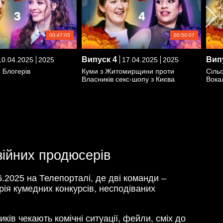
00:47:05
00:50:07
Випуск
4
Вип
0.04.2025
2025
17.04.2025
2025
 Блогерів
Куми з Житомирщини проти
Сільс
Власників секс-шопу з Києва
Вокал
зійних продюсерів
6.2025 на Телепорталі, де дві команди –
рія кумедних конкурсів, несподіваних
ків чекають комічні ситуації, фейли, сміх до