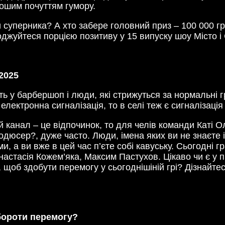
орошим почуттям гумору.
 суперника? А хто забере головний приз – 100 000 
лоджуйтеся порцією позитиву у 15 випуску шоу Місто 
2025
ять у барбершоп і люди, які стрижуться за нормальні 
електронна сигналізація, то в селі теж є сигналізація
й канал – це відпочинок, то для челів команди Каті О
одюсер?, дуже часто. Люди, імена яких ви не знаєте і
, а ви вже в цей час п’єте собі кавуську. Сьогодні гр
Анастасія Кожем’яка, Максим Пастухов. Цікаво чи є у
 щоб здобути перемогу у сьогоднішіній грі? Дізнайте
ороти перемогу?