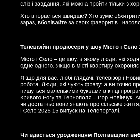
сліз і завдання, які можна пройти тільки з х
Хто впорається швидше? Хто зуміє обхитрити
зараз, вболівайте за своїх фаворитів і насо
Телевізійні продюсери у шоу Місто і Село 
Місто і Село – це шоу, в якому люди, які ход
одне одного. Якщо в місті квартиру охороняє 
Якщо для вас, любі глядачі, телевізор і Нови
робота. Люди, які чують фразу: а ви точно пр
пишуться маленькими буквами в кінці програми
Кривого Рогу та Тернополя – Ігор Новінчук, 
чи достатньо вони знають про сільське життя,
і Село 2025 15 випуск на Телепорталі.
Чи вдасться уродженцям Полтавщини виб