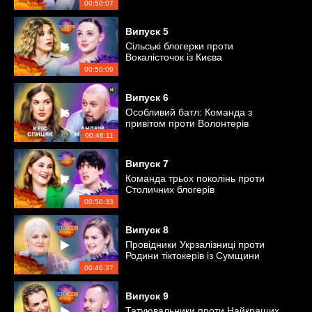
00:50:07
Випуск
5
Сільські блогерки проти
Вокалісточок із Києва
00:50:09
Випуск
6
Особливий батл: Команда з
привітом проти Волонтерів
військового напрямку
00:48:11
Випуск
7
Команда трьох поколінь проти
Столичних блогерів
00:50:33
Випуск
8
Провідники Укрзалізниці проти
Родини тіктокерів із Сумщини
00:46:37
Випуск
9
Татуювальники проти Найкращих