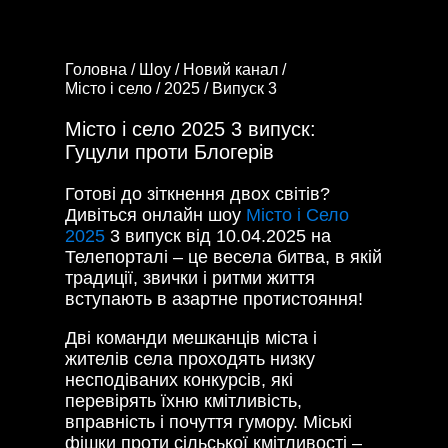
Головна /
Шоу /
Новий канал /
Місто і село /
2025 /
Випуск 3
Місто і село 2025 3 випуск:
Гуцули проти Блогерів
Готові до зіткнення двох світів?
Дивіться онлайн шоу
Місто і Село
2025
3 випуск від 10.04.2025 на
Телепорталі – це весела битва, в якій
традиції, звички і ритми життя
вступають в азартне протистояння!
Дві команди мешканців міста і
жителів села проходять низку
несподіваних конкурсів, які
перевірять їхню кмітливість,
вправність і почуття гумору. Міські
фішки проти сільської кмітливості –