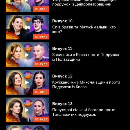
подружок із Дніпропетровщини
00:48:15
Випуск
10
Спів братів та Матусі-мальви: хто
кого?
00:50:46
Випуск
11
Захисники з Києва проти Подружок
із Полтавщини
00:45:55
Випуск
12
Коліжаночки з Миколаївщини проти
Подружок із Києва
00:48:02
Випуск
13
Популярні сільські блогери проти
Талановитих подружок
00:49:18