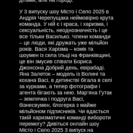
У 3 випуску шоу Місто і Село 2025 в
Андрія Черепущака неймовірно крута
команда. У ній є і краса, і харизма, і
сексуальність, неоднозначність і це
все тільки Василько. Члени команди
– це люди, які дружать уже мільйон
років. Вася Харізма – комік та
шоумен із села Ільці на Франківщині,
це він змусив співати Бориса
Джонсона Добрий день, евірабаді.
Яна Залеток – модель із Волині та
кохана Васі, в дитинстві бігала в селі
за курками, а тепер фотографи і
агента бігають за нею. Мар’яна Гутак
– землячка і подруга Васі,
бізнесвумен, блогерка з майже
мільйоном підписників. Чи вдасться
такій харизматичні команді вибороти
перемогу? Дивіться онлайн шоу
Місто і Село 2025 3 випуск на