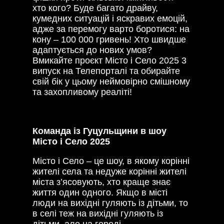
хто кого? Буде багато драйву,
кумедних ситуацій і яскравих емоцій,
адже за перемогу варто боротися: на
кону – 100 000 гривень! Хто швидше
адаптується до нових умов?
Вмикайте проєкт Місто і Село 2025 3
випуск на Телепорталі та обирайте
свій бік у цьому неймовірно смішному
та захопливому реаліті!
Команда із Гуцульщини в шоу
Місто і Село 2025
Місто і Село – це шоу, в якому корінні
жителі села та недуже корінні жителі
міста з’ясовують, хто краще знає
життя один одного. Якщо в місті
люди на вихідні гуляють із дітьми, то
в селі теж на вихідні гуляють із
дітьми, але на городі.