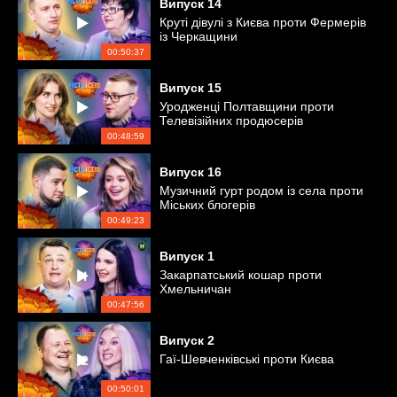
Випуск
14
Круті дівулі з Києва проти Фермерів
із Черкащини
00:50:37
Випуск
15
Уродженці Полтавщини проти
Телевізійних продюсерів
00:48:59
Випуск
16
Музичний гурт родом із села проти
Міських блогерів
00:49:23
Випуск
1
Закарпатський кошар проти
Хмельничан
00:47:56
Випуск
2
Гаї-Шевченківські проти Києва
00:50:01