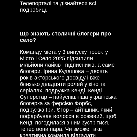
Телепорталі та дізнайтеся всі
подробиці.
Що знають столичні блогери про
село?
Команду міста у 3 випуску проєкту
Місто і Село 2025 підсилили
мільйони лайків і підписників, а саме
блогери. Ірина Кудашова – десять
років акторського досвіду і вже
близько двадцяти ролей у кіно та
серіалах, подружка Кенді. Кенді
Суперстар – найуспішніша українська
блогерка за ферсією Форбс,
подружка Іри. Єгор – айтішник, який
пофарбував волосся в рожевий, щоб
Кенді погодилася з ним зустрітися,
тепер вони пара. Чи зможе така
креативна команда відгадати