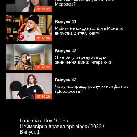
Морозюк?
00:30:52
Випуск
41
Мріяти не шкідливо: Діма Монатік
випустив дитячу книгу
00:30:58
Випуск
42
Я не бачу передумов для
закінчення війни: інтерв’ю із
захисником України
00:30:37
Випуск
43
Чому насправді розлучилися Дантес
і Дорофєєва?
00:30:29
Головна /
Шоу /
СТБ /
Неймовірна правда про зірок /
2023 /
Випуск 1