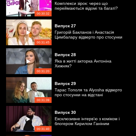
Комплекси зірок: через що
переймаються відомі та багаті?
00:30:32
Випуск
27
Григорій Бакланов і Анастасія
Цимбалару відверто про стосунки
00:31:45
Випуск
28
Яка в житті акторка Антоніна
Хижняк?
00:31:20
Випуск
29
Тарас Тополя та Alyosha відверто
про стосунки на відстані
00:31:39
Випуск
30
Ексклюзивне інтерв’ю з коміком і
блогером Кирилом Ганіним
00:31:40