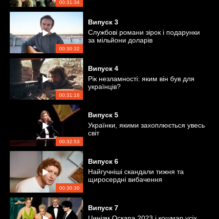
пропагандистів
00:31:34
Випуск
3
Службові романи зірок і подарунки
за мільйони доларів
00:30:32
Випуск
4
Рік незламності: яким він був для
українців?
00:31:16
Випуск
5
Українки, якими захоплюється увесь
світ
00:32:53
Випуск
6
Найгучніші скандали тижня та
щиросердні вибачення
00:30:30
Випуск
7
Цинізм Оскара 2023 і кошмар усіх