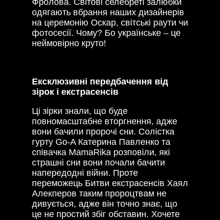
Фролова. Світові селебреті залюбки
одягають вбрання наших дизайнерів
на церемонію Оскар, світські раути чи
фотосесії. Чому? Бо українське – це
неймовірно круто!
Ексклюзивні передбачення від
зірок і екстрасенсів
Ці зірки знали, що буде
повномасштабне вторгнення, адже
вони бачили пророчі сни. Солістка
гурту Go-A Катерина Павленко та
співачка MamaRіka розповіли, які
страшні сни вони почали бачити
напередодні війни. Проте
переможець Битви екстрасенсів Хаял
Алекперов таким пророцтвам не
дивується, адже він точно знає, що
це не простий збіг обставин. Хочете