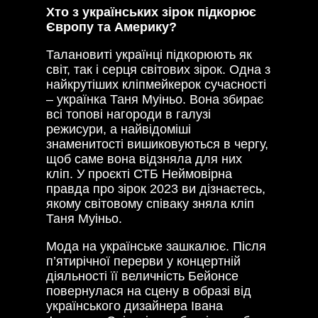
Хто з українських зірок підкорює
Європу та Америку?
Талановиті українці підкорюють як
світ, так і серця світових зірок. Одна з
найкрутіших кліпмейкерок сучасності
– українка Таня Муіньо. Вона збирає
всі топові нагороди в галузі
режисури, а найвідоміші
знаменитості вишиковуються в чергу,
щоб саме вона відзняла для них
кліп. У проєкті СТБ Неймовірна
правда про зірок 2023 ви дізнаєтесь,
якому світовому співаку зняла кліп
Таня Муіньо.
Мода на українське зашкалює. Після
п’ятирічної перерви у концертній
діяльності її величність Бейонсе
повернулася на сцену в образі від
українського дизайнера Івана