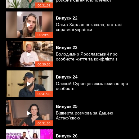
розкрив Євген Клопотенко?
00:31:08
Випуск
22
Ольга Харлан показала, хто такі
справжні українки
00:29:58
Випуск
23
Володимир Ярославський про
особисте життя та конфлікти з
гостями ресторану
00:30:00
Випуск
24
Олексій Суровцев ексклюзивно про
особисте
00:31:33
Випуск
25
Відверта розмова за Дашею
Астаф’євою
00:31:00
Випуск
26