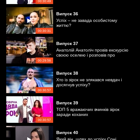
00:30:49
Випуск
36
Успіх – не завада особистому
життю?
00:30:31
Випуск
37
Анатолій Анатоліч провів екскурсію
своєю оселею і розповів про
особисте
00:29:56
Випуск
38
Хто із зірок не злякався невдач і
досягнув успіху?
00:30:57
Випуск
39
ТОП 5 вражаючих вчинків зірок
заради коханих
00:30:57
Випуск
40
Який він, шлях до успіху Соні