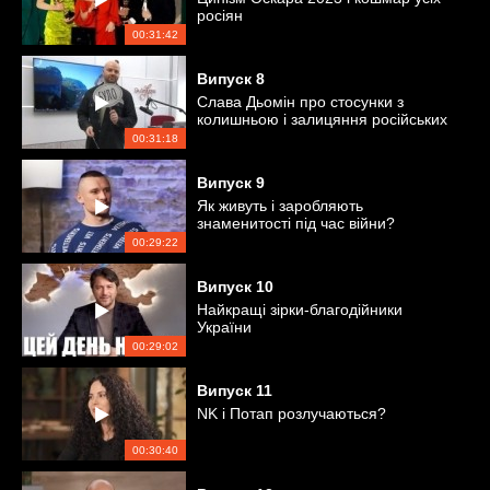
росіян
00:31:42
Випуск
8
Слава Дьомін про стосунки з
колишньою і залицяння російських
співаків
00:31:18
Випуск
9
Як живуть і заробляють
знаменитості під час війни?
00:29:22
Випуск
10
Найкращі зірки-благодійники
України
00:29:02
Випуск
11
NK і Потап розлучаються?
00:30:40