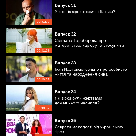
Випуск
31
У кого із зірок токсичні батьки?
00:31:39
Випуск
32
Світлана Тарабарова про
материнство, кар’єру та стосунки з
чоловіком
00:31:28
Випуск
33
Ivan Navi ексклюзивно про особисте
життя та народження сина
00:30:51
Випуск
34
Які зірки були жертвами
домашнього насилля?
00:30:59
Випуск
35
Секрети молодості від українських
зірок