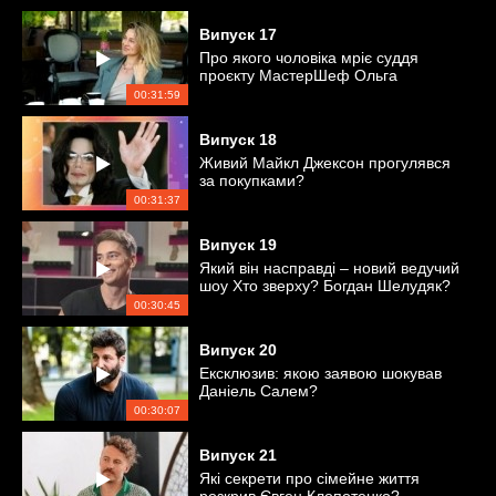
Випуск
17
Про якого чоловіка мріє суддя
проєкту МастерШеф Ольга
Мартиновська?
00:31:59
Випуск
18
Живий Майкл Джексон прогулявся
за покупками?
00:31:37
Випуск
19
Який він насправді – новий ведучий
шоу Хто зверху? Богдан Шелудяк?
00:30:45
Випуск
20
Ексклюзив: якою заявою шокував
Даніель Салем?
00:30:07
Випуск
21
Які секрети про сімейне життя