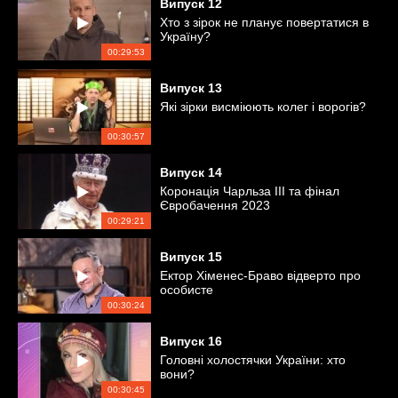
Випуск
12
Хто з зірок не планує повертатися в
Україну?
00:29:53
Випуск
13
Які зірки висміюють колег і ворогів?
00:30:57
Випуск
14
Коронація Чарльза ІІІ та фінал
Євробачення 2023
00:29:21
Випуск
15
Ектор Хіменес-Браво відверто про
особисте
00:30:24
Випуск
16
Головні холостячки України: хто
вони?
00:30:45