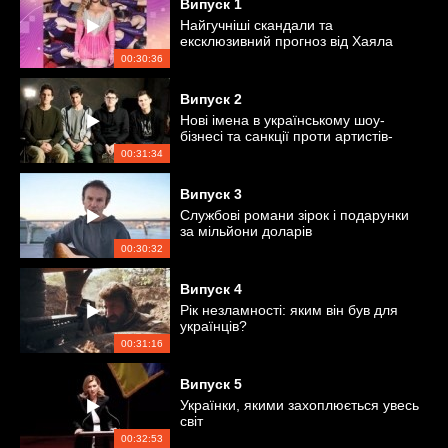
Випуск
1
Найгучніші скандали та
ексклюзивний прогноз від Хаяла
Алекперова
00:30:36
Випуск
2
Нові імена в українському шоу-
бізнесі та санкції проти артистів-
пропагандистів
00:31:34
Випуск
3
Службові романи зірок і подарунки
за мільйони доларів
00:30:32
Випуск
4
Рік незламності: яким він був для
українців?
00:31:16
Випуск
5
Українки, якими захоплюється увесь
світ
00:32:53