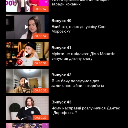
заради коханих
00:30:57
Випуск
40
Який він, шлях до успіху Соні
Морозюк?
00:30:52
Випуск
41
Мріяти не шкідливо: Діма Монатік
випустив дитячу книгу
00:30:58
Випуск
42
Я не бачу передумов для
закінчення війни: інтерв’ю із
захисником України
00:30:37
Випуск
43
Чому насправді розлучилися Дантес
і Дорофєєва?
00:30:29