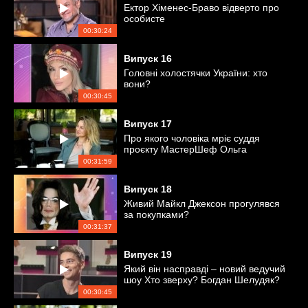
Ектор Хіменес-Браво відверто про
особисте
00:30:24
Випуск
16
Головні холостячки України: хто
вони?
00:30:45
Випуск
17
Про якого чоловіка мріє суддя
проєкту МастерШеф Ольга
Мартиновська?
00:31:59
Випуск
18
Живий Майкл Джексон прогулявся
за покупками?
00:31:37
Випуск
19
Який він насправді – новий ведучий
шоу Хто зверху? Богдан Шелудяк?
00:30:45