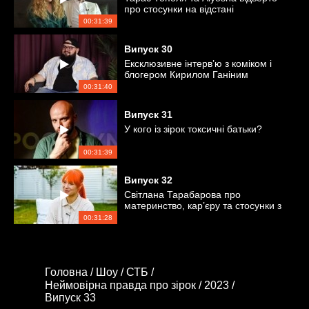
про стосунки на відстані
00:31:39
Випуск
30
Ексклюзивне інтерв’ю з коміком і
блогером Кирилом Ганіним
00:31:40
Випуск
31
У кого із зірок токсичні батьки?
00:31:39
Випуск
32
Світлана Тарабарова про
материнство, кар’єру та стосунки з
чоловіком
00:31:28
Головна /
Шоу /
СТБ /
Неймовірна правда про зірок /
2023 /
Випуск 33