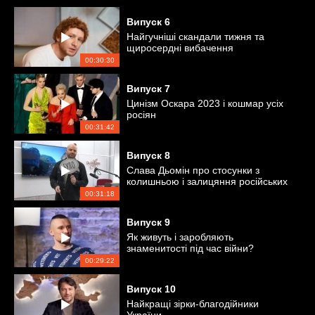
Випуск
6
Найгучніші скандали тижня та
щиросердні вибачення
00:30:30
Випуск
7
Цинізм Оскара 2023 і кошмар усіх
росіян
00:31:42
Випуск
8
Слава Дьомін про стосунки з
колишньою і залицяння російських
співаків
00:31:18
Випуск
9
Як живуть і заробляють
знаменитості під час війни?
00:29:22
Випуск
10
Найкращі зірки-благодійники