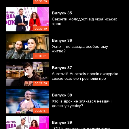
00:30:59
Випуск
35
Секрети молодості від українських
зірок
00:30:49
Випуск
36
Успіх – не завада особистому
життю?
00:30:31
Випуск
37
Анатолій Анатоліч провів екскурсію
своєю оселею і розповів про
особисте
00:29:56
Випуск
38
Хто із зірок не злякався невдач і
досягнув успіху?
00:30:57
Випуск
39
ТОП 5 вражаючих вчинків зірок