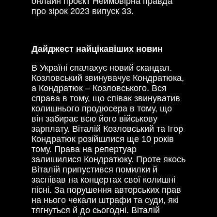
онлайн проєкт Неймовірна правда
про зірок 2023 випуск 33.
Дайджест найцікавіших новин
В Україні спалахує новий скандал.
Козловський звинувачує Кондратюка,
а Кондратюк – Козловського. Вся
справа в тому, що співак звинуватив
колишнього продюсера в тому, що
він забирає всю його військову
зарплату. Віталій Козловський та Ігор
Кондратюк розійшлися ще 10 років
тому. Права на репертуар
залишилися Кондратюку. Проте якось
Віталій припустився помилки й
заспівав на концертах свої колишні
пісні. За порушення авторських прав
на нього чекали штрафи та суди, які
тягнуться й до сьогодні. Віталій