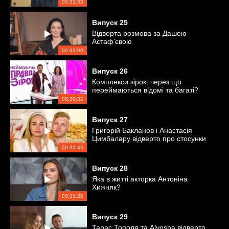
00:31:33
Випуск
25
Відверта розмова за Дашею
Астаф’євою
00:31:00
Випуск
26
Комплекси зірок: через що
переймаються відомі та багаті?
00:30:32
Випуск
27
Григорій Бакланов і Анастасія
Цимбалару відверто про стосунки
00:31:45
Випуск
28
Яка в житті акторка Антоніна
Хижняк?
00:31:20
Випуск
29
Тарас Тополя та Alyosha відверто