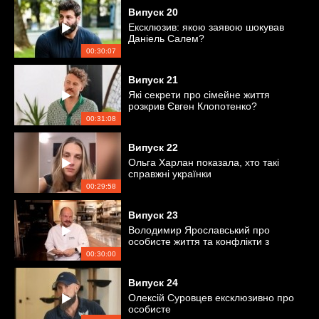
Випуск
20
Ексклюзив: якою заявою шокував
Даніель Салем?
00:30:07
Випуск
21
Які секрети про сімейне життя
розкрив Євген Клопотенко?
00:31:08
Випуск
22
Ольга Харлан показала, хто такі
справжні українки
00:29:58
Випуск
23
Володимир Ярославський про
особисте життя та конфлікти з
гостями ресторану
00:30:00
Випуск
24
Олексій Суровцев ексклюзивно про
особисте