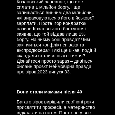
Козловський запевняє, що вже
сплатив 1 мільйон боргу, і ще
залишається винним два мільйони,
які вираховуються з його військової
зарплати. Проте Ігор Кондратюк
назвав Козловського брехуном і
заявив, що той віддав лише 2%
боргу. На чиєму боці правда? Чим
закінчиться конфлікт співака та
експродюсера? І які ще цікаві події й
скандали сталися цього тижня?
Дізнайтеся просто зараз – дивіться
онлайн проєкт Неймовірна правда
про зірок 2023 випуск 33.
Вони стали мамами після 40
Багато зірок вирішили свої юні роки
присвятити професії, а материнство
відкласти на потім. Проте не у всіх