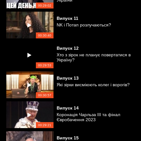
України
00:29:02
Випуск
11
NK і Потап розлучаються?
00:30:40
Випуск
12
Хто з зірок не планує повертатися в
Україну?
00:29:53
Випуск
13
Які зірки висміюють колег і ворогів?
00:30:57
Випуск
14
Коронація Чарльза ІІІ та фінал
Євробачення 2023
00:29:21
Випуск
15