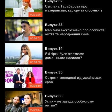
Випуск
32
Світлана Тарабарова про
материнство, кар’єру та стосунки з
чоловіком
00:31:28
Випуск
33
Ivan Navi ексклюзивно про особисте
життя та народження сина
00:30:51
Випуск
34
Які зірки були жертвами
домашнього насилля?
00:30:59
Випуск
35
Секрети молодості від українських
зірок
00:30:49
Випуск
36
Успіх – не завада особистому
життю?
00:30:31