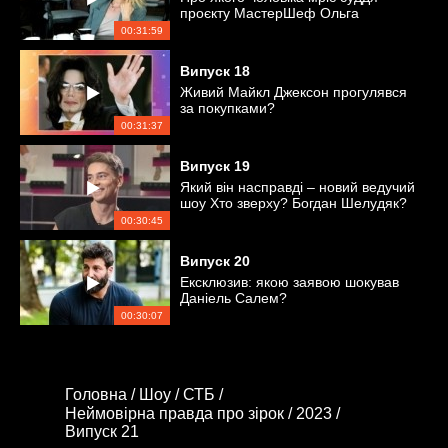
проєкту МастерШеф Ольга
Мартиновська?
00:31:59
Випуск
18
Живий Майкл Джексон прогулявся
за покупками?
00:31:37
Випуск
19
Який він насправді – новий ведучий
шоу Хто зверху? Богдан Шелудяк?
00:30:45
Випуск
20
Ексклюзив: якою заявою шокував
Даніель Салем?
00:30:07
Головна /
Шоу /
СТБ /
Неймовірна правда про зірок /
2023 /
Випуск 21