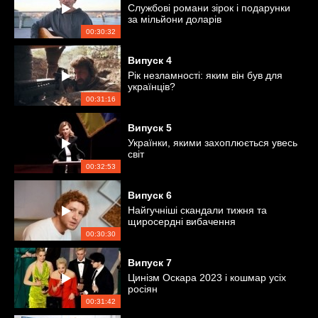
Службові романи зірок і подарунки
за мільйони доларів
00:30:32
Випуск
4
Рік незламності: яким він був для
українців?
00:31:16
Випуск
5
Українки, якими захоплюється увесь
світ
00:32:53
Випуск
6
Найгучніші скандали тижня та
щиросердні вибачення
00:30:30
Випуск
7
Цинізм Оскара 2023 і кошмар усіх
росіян
00:31:42