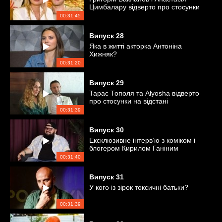
Цимбалару відверто про стосунки
00:31:45
Випуск
28
Яка в житті акторка Антоніна
Хижняк?
00:31:20
Випуск
29
Тарас Тополя та Alyosha відверто
про стосунки на відстані
00:31:39
Випуск
30
Ексклюзивне інтерв’ю з коміком і
блогером Кирилом Ганіним
00:31:40
Випуск
31
У кого із зірок токсичні батьки?
00:31:39