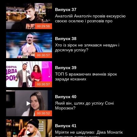
Випуск
37
Анатолій Анатоліч провів екскурсію
своєю оселею і розповів про
особисте
00:29:56
Випуск
38
Хто із зірок не злякався невдач і
досягнув успіху?
00:30:57
Випуск
39
ТОП 5 вражаючих вчинків зірок
заради коханих
00:30:57
Випуск
40
Який він, шлях до успіху Соні
Морозюк?
00:30:52
Випуск
41
Мріяти не шкідливо: Діма Монатік