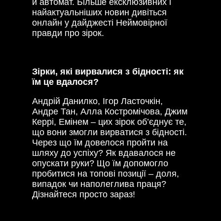
й автомат. Більше ексклюзивних і
найактуальніших новин дивіться
онлайн у дайджесті Неймовірної
правди про зірок.
Зірки, які вирвалися з бідності: як
їм це вдалося?
Андрій Данилко, Ігор Ласточкін,
Андре Тан, Алла Костромічова, Джим
Керрі, Емінем – цих зірок об’єднує те,
що вони змогли вирватися з бідності.
Через що їм довелося пройти на
шляху до успіху? Як вдавалося не
опускати руки? Що їм допомогло
пробитися на топові позиції – доля,
випадок чи наполеглива праця?
Дізнайтеся просто зараз!