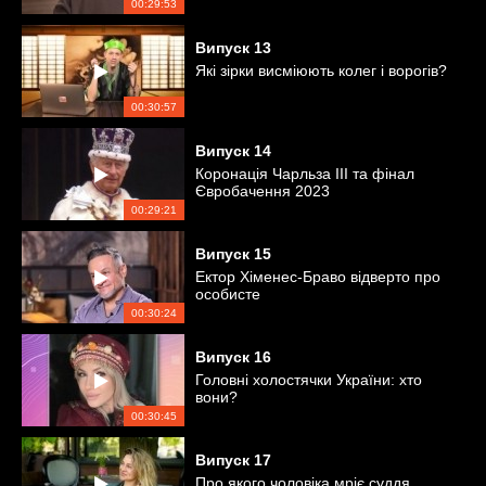
00:29:53
Випуск
13
Які зірки висміюють колег і ворогів?
00:30:57
Випуск
14
Коронація Чарльза ІІІ та фінал
Євробачення 2023
00:29:21
Випуск
15
Ектор Хіменес-Браво відверто про
особисте
00:30:24
Випуск
16
Головні холостячки України: хто
вони?
00:30:45
Випуск
17
Про якого чоловіка мріє суддя