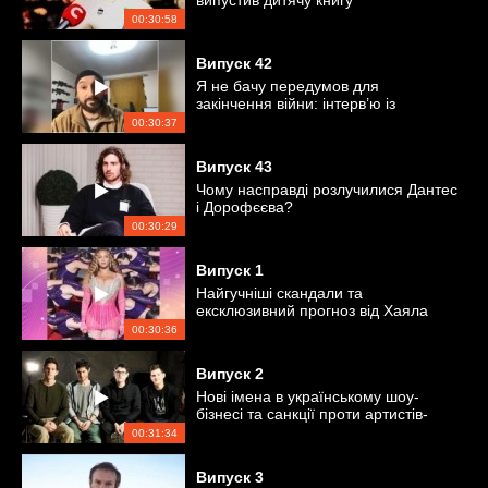
випустив дитячу книгу
00:30:58
Випуск
42
Я не бачу передумов для
закінчення війни: інтерв’ю із
захисником України
00:30:37
Випуск
43
Чому насправді розлучилися Дантес
і Дорофєєва?
00:30:29
Випуск
1
Найгучніші скандали та
ексклюзивний прогноз від Хаяла
Алекперова
00:30:36
Випуск
2
Нові імена в українському шоу-
бізнесі та санкції проти артистів-
пропагандистів
00:31:34
Випуск
3