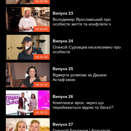
00:29:58
Випуск
23
Володимир Ярославський про
особисте життя та конфлікти з
гостями ресторану
00:30:00
Випуск
24
Олексій Суровцев ексклюзивно про
особисте
00:31:33
Випуск
25
Відверта розмова за Дашею
Астаф’євою
00:31:00
Випуск
26
Комплекси зірок: через що
переймаються відомі та багаті?
00:30:32
Випуск
27
Григорій Бакланов і Анастасія