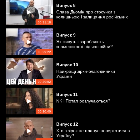
Випуск
8
Слава Дьомін про стосунки з
колишньою і залицяння російських
співаків
00:31:18
Випуск
9
Як живуть і заробляють
знаменитості під час війни?
00:29:22
Випуск
10
Найкращі зірки-благодійники
України
00:29:02
Випуск
11
NK і Потап розлучаються?
00:30:40
Випуск
12
Хто з зірок не планує повертатися в
Україну?