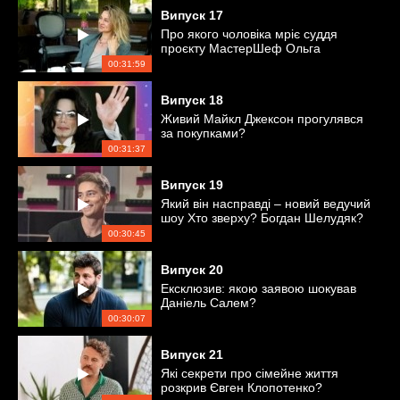
Випуск
17
Про якого чоловіка мріє суддя
проєкту МастерШеф Ольга
Мартиновська?
00:31:59
Випуск
18
Живий Майкл Джексон прогулявся
за покупками?
00:31:37
Випуск
19
Який він насправді – новий ведучий
шоу Хто зверху? Богдан Шелудяк?
00:30:45
Випуск
20
Ексклюзив: якою заявою шокував
Даніель Салем?
00:30:07
Випуск
21
Які секрети про сімейне життя
розкрив Євген Клопотенко?