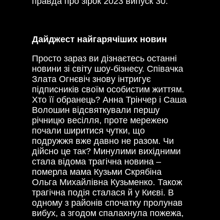
правда про зірок 2023 випуск 30.
Дайджест найгарячіших новин
Просто зараз ви дізнаєтесь останні
новини зі світу шоу-бізнесу. Співачка
Злата Огнєвіч знову інтригує
підписників своїм особистим життям.
Хто її обранець? Анна Трінчер і Саша
Волошин відсвяткували першу
річницю весілля, проте мережею
почали ширитися чутки, що
подружжя вже давно не разом. Чи
дійсно це так? Минулими вихідними
стала відома трагічна новина –
померла мама Кузьми Скрябіна
Ольга Михайлівна Кузьменко. Також
трагічна подія сталася й у Києві. В
одному з районів спочатку пролунав
вибух, а згодом спалахнула пожежа,