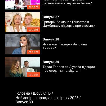
переймаються відомі та багаті?
00:30:32
Випуск
27
Григорій Бакланов і Анастасія
Цимбалару відверто про стосунки
00:31:45
Випуск
28
Яка в житті акторка Антоніна
Хижняк?
00:31:20
Випуск
29
Тарас Тополя та Alyosha відверто
про стосунки на відстані
00:31:39
Головна /
Шоу /
СТБ /
Неймовірна правда про зірок /
2023 /
Випуск 30