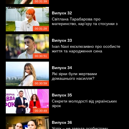
00:31:39
Випуск
32
Світлана Тарабарова про
материнство, кар’єру та стосунки з
чоловіком
00:31:28
Випуск
33
Ivan Navi ексклюзивно про особисте
життя та народження сина
00:30:51
Випуск
34
Які зірки були жертвами
домашнього насилля?
00:30:59
Випуск
35
Секрети молодості від українських
зірок
00:30:49
Випуск
36
Успіх – не завада особистому