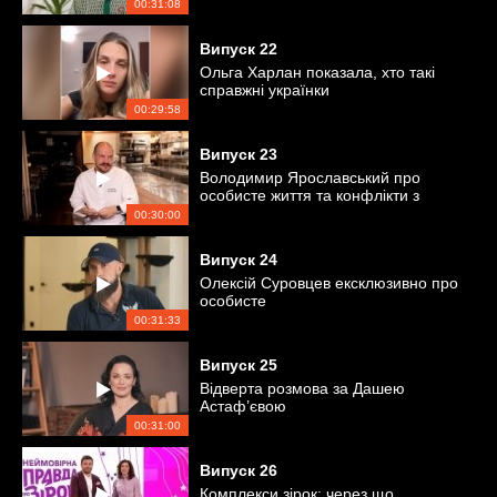
00:31:08
Випуск
22
Ольга Харлан показала, хто такі
справжні українки
00:29:58
Випуск
23
Володимир Ярославський про
особисте життя та конфлікти з
гостями ресторану
00:30:00
Випуск
24
Олексій Суровцев ексклюзивно про
особисте
00:31:33
Випуск
25
Відверта розмова за Дашею
Астаф’євою
00:31:00
Випуск
26
Комплекси зірок: через що