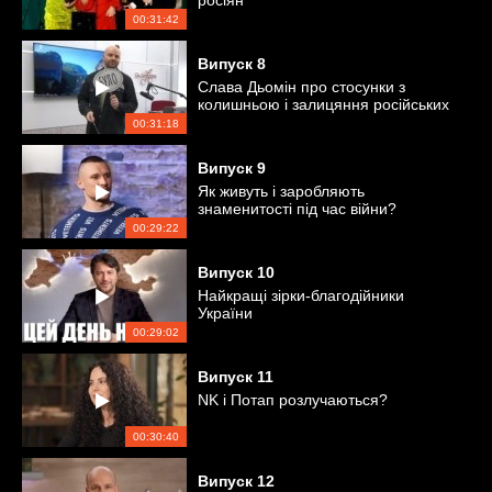
росіян
00:31:42
Випуск
8
Слава Дьомін про стосунки з
колишньою і залицяння російських
співаків
00:31:18
Випуск
9
Як живуть і заробляють
знаменитості під час війни?
00:29:22
Випуск
10
Найкращі зірки-благодійники
України
00:29:02
Випуск
11
NK і Потап розлучаються?
00:30:40
Випуск
12