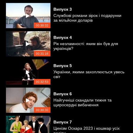
Випуск
3
Службові романи зірок і подарунки
за мільйони доларів
00:30:32
Випуск
4
Рік незламності: яким він був для
українців?
00:31:16
Випуск
5
Українки, якими захоплюється увесь
світ
00:32:53
Випуск
6
Найгучніші скандали тижня та
щиросердні вибачення
00:30:30
Випуск
7
Цинізм Оскара 2023 і кошмар усіх