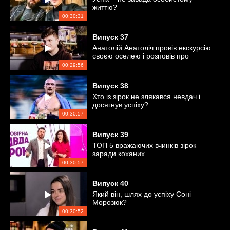
життю?
00:30:31
Випуск
37
Анатолій Анатоліч провів екскурсію
своєю оселею і розповів про
особисте
00:29:56
Випуск
38
Хто із зірок не злякався невдач і
досягнув успіху?
00:30:57
Випуск
39
ТОП 5 вражаючих вчинків зірок
заради коханих
00:30:57
Випуск
40
Який він, шлях до успіху Соні
Морозюк?
00:30:52