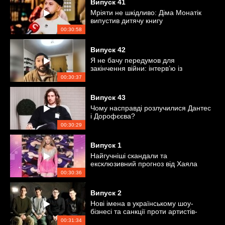
Випуск
41
Мріяти не шкідливо: Діма Монатік
випустив дитячу книгу
00:30:58
Випуск
42
Я не бачу передумов для
закінчення війни: інтерв’ю із
захисником України
00:30:37
Випуск
43
Чому насправді розлучилися Дантес
і Дорофєєва?
00:30:29
Випуск
1
Найгучніші скандали та
ексклюзивний прогноз від Хаяла
Алекперова
00:30:36
Випуск
2
Нові імена в українському шоу-
бізнесі та санкції проти артистів-
пропагандистів
00:31:34