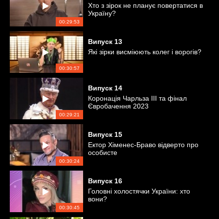
Хто з зірок не планує повертатися в
Україну?
00:29:53
Випуск
13
Які зірки висміюють колег і ворогів?
00:30:57
Випуск
14
Коронація Чарльза ІІІ та фінал
Євробачення 2023
00:29:21
Випуск
15
Ектор Хіменес-Браво відверто про
особисте
00:30:24
Випуск
16
Головні холостячки України: хто
вони?
00:30:45