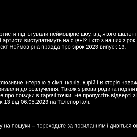
тисти підготували неймовірне шоу, від якого шаленіти
і артисти виступатимуть на сцені? І хто з наших зіро
оєкт Неймовірна правда про зірок 2023 випуск 13.
зивне інтерв’ю в сім’ї Ткачів. Юрій і Вікторія нава
призвели до розлучення. Також зіркова родина поділ
е про поїздки в гарячі точки. Не пропустіть відверті 
 13 від 06.05.2023 на Телепорталі.
у на пошуки – переходьте за посиланням і дивіться 