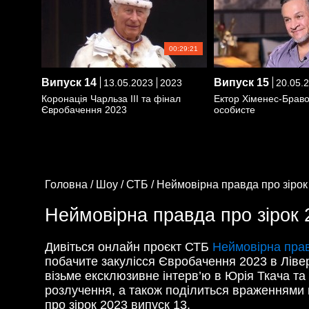
00:29:21
Випуск
14
Випуск
15
13.05.2023
2023
20.05.
Коронація Чарльза ІІІ та фінал
Ектор Хіменес-Браво
Євробачення 2023
особисте
Головна /
Шоу /
СТБ /
Неймовірна правда про зірок
Неймовірна правда про зірок 2
Дивіться онлайн проєкт СТБ
Неймовірна прав
побачите закулісся Євробачення 2023 в Ліве
візьме ексклюзивне інтерв’ю в Юрія Ткача та 
розлучення, а також поділиться враженнями в
про зірок 2023 випуск 13.