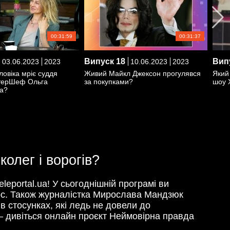
00:31:59
00:31:37
Випуск
18
Вип
03.06.2023
2023
10.06.2023
2023
ловіка мріє суддя
Живий Майкл Джексон прогулявся
Який
терШеф Ольга
за покупками?
шоу 
а?
колег і ворогів?
eleportal.ua! У сьогоднішній програмі ви
урс. Також журналістка Мирослава Мандзюк
 в стосунках, які ледь не довели до
е – дивіться онлайн проєкт Неймовірна правда