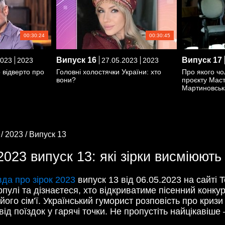
00:30:24
00:30:45
Випуск
16
Випуск
17
2023
2023
27.05.2023
2023
 відверто про
Головні холостячки України: хто
Про якого чо
вони?
проєкту Мас
Мартиновськ
 /
2023 /
Випуск 13
023 випуск 13: які зірки висміюють 
да про зірок 2023
випуск 13 від 06.05.2023 на сайті T
рпулі та дізнаєтеся, хто відкриватиме пісенний конк
його сім’ї. Український гуморист розповість про кризи
ід поїздок у гарячі точки. Не пропустіть найцікавіш