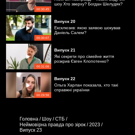
шоу Хто зверху? Богдан Шелудяк?
00:30:45
Випуск
20
Ексклюзив: якою заявою шокував
Даніель Салем?
00:30:07
Випуск
21
Які секрети про сімейне життя
розкрив Євген Клопотенко?
00:31:08
Випуск
22
Ольга Харлан показала, хто такі
справжні українки
00:29:58
Головна /
Шоу /
СТБ /
Неймовірна правда про зірок /
2023 /
Випуск 23