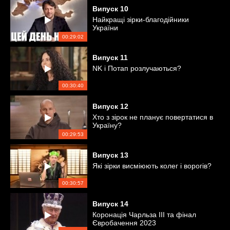
Випуск
10
Найкращі зірки-благодійники
України
00:29:02
Випуск
11
NK і Потап розлучаються?
00:30:40
Випуск
12
Хто з зірок не планує повертатися в
Україну?
00:29:53
Випуск
13
Які зірки висміюють колег і ворогів?
00:30:57
Випуск
14
Коронація Чарльза ІІІ та фінал
Євробачення 2023