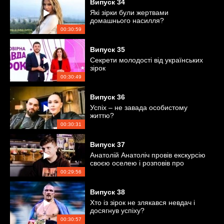
Випуск
34
Які зірки були жертвами
домашнього насилля?
00:30:59
Випуск
35
Секрети молодості від українських
зірок
00:30:49
Випуск
36
Успіх – не завада особистому
життю?
00:30:31
Випуск
37
Анатолій Анатоліч провів екскурсію
своєю оселею і розповів про
особисте
00:29:56
Випуск
38
Хто із зірок не злякався невдач і
досягнув успіху?
00:30:57