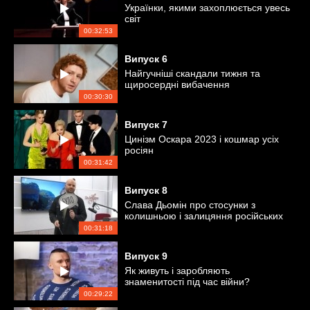
Українки, якими захоплюється увесь
світ
00:32:53
Випуск
6
Найгучніші скандали тижня та
щиросердні вибачення
00:30:30
Випуск
7
Цинізм Оскара 2023 і кошмар усіх
росіян
00:31:42
Випуск
8
Слава Дьомін про стосунки з
колишньою і залицяння російських
співаків
00:31:18
Випуск
9
Як живуть і заробляють
знаменитості під час війни?
00:29:22