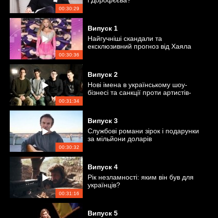
і Дорофєєва?
00:30:29
Випуск
1
Найгучніші скандали та
ексклюзивний прогноз від Хаяла
Алекперова
00:30:36
Випуск
2
Нові імена в українському шоу-
бізнесі та санкції проти артистів-
пропагандистів
00:31:34
Випуск
3
Службові романи зірок і подарунки
за мільйони доларів
00:30:32
Випуск
4
Рік незламності: яким він був для
українців?
00:31:16
Випуск
5