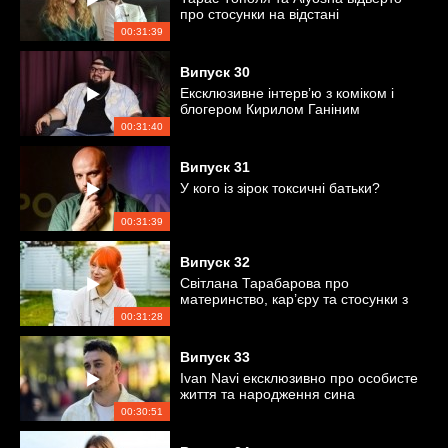
про стосунки на відстані
00:31:39
Випуск
30
Ексклюзивне інтерв’ю з коміком і
блогером Кирилом Ганіним
00:31:40
Випуск
31
У кого із зірок токсичні батьки?
00:31:39
Випуск
32
Світлана Тарабарова про
материнство, кар’єру та стосунки з
чоловіком
00:31:28
Випуск
33
Ivan Navi ексклюзивно про особисте
життя та народження сина
00:30:51