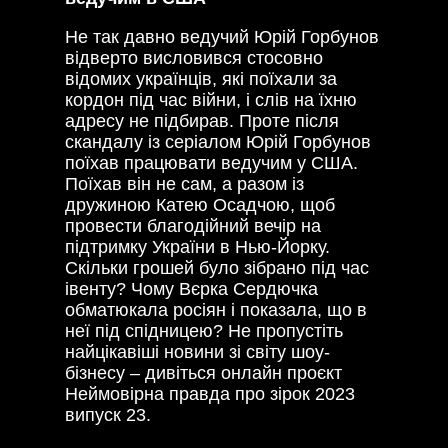
Не так давно ведучий Юрій Горбунов
відверто висловився стосовно
відомих українців, які поїхали за
кордон під час війни, і слів на їхню
адресу не підбирав. Проте після
скандалу із серіалом Юрій Горбунов
поїхав працювати ведучим у США.
Поїхав він не сам, а разом із
дружиною Катею Осадчою, щоб
провести благодійний вечір на
підтримку України в Нью-Йорку.
Скільки грошей було зібрано під час
івенту? Чому Вєрка Сердючка
обматюкала росіян і показала, що в
неї під спідницею? Не пропустіть
найцікавіші новини зі світу шоу-
бізнесу – дивіться онлайн проєкт
Неймовірна правда про зірок 2023
випуск 23.