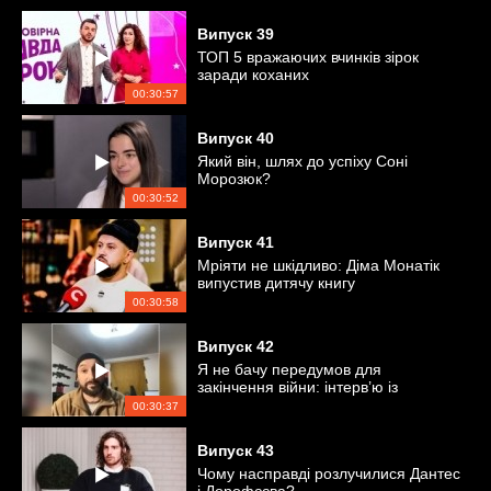
Випуск
39
ТОП 5 вражаючих вчинків зірок
заради коханих
00:30:57
Випуск
40
Який він, шлях до успіху Соні
Морозюк?
00:30:52
Випуск
41
Мріяти не шкідливо: Діма Монатік
випустив дитячу книгу
00:30:58
Випуск
42
Я не бачу передумов для
закінчення війни: інтерв’ю із
захисником України
00:30:37
Випуск
43
Чому насправді розлучилися Дантес