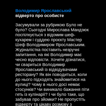
Володимир Ярославський
відверто про особисте
Засумували за рубрикою Було не
було? Сьогодні Мирослава Мандзюк
поспілкується з відомим шеф-
кухарем і суддею проєкту Мастер
Шеф Володимиром Ярославським.
Журналістка поставить незручні
запитання, на які Володимир має
чесно відповісти. Хочете дізнатися,
чи свариться Володимир
Ярославський із відвідувачами
ресторану? Як він поводиться, коли
до нього підходять знайомитися на
вулиці? Чому в нього досі немає
стосунків? Чи виникало бажання піти
геть із кулінарії? І чи було таке, що
забував про зйомки? Не пропустіть
відверту та цікаву розмову з