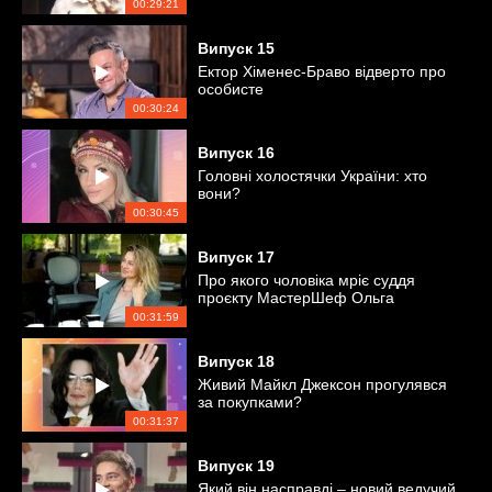
00:29:21
Випуск
15
Ектор Хіменес-Браво відверто про
особисте
00:30:24
Випуск
16
Головні холостячки України: хто
вони?
00:30:45
Випуск
17
Про якого чоловіка мріє суддя
проєкту МастерШеф Ольга
Мартиновська?
00:31:59
Випуск
18
Живий Майкл Джексон прогулявся
за покупками?
00:31:37
Випуск
19
Який він насправді – новий ведучий