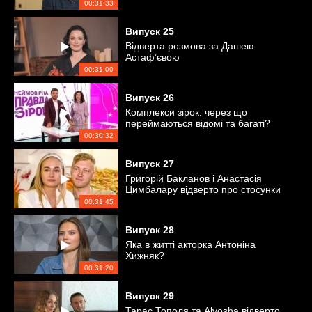
00:31:33
Випуск
25
Відверта розмова за Дашею
Астаф’євою
00:31:00
Випуск
26
Комплекси зірок: через що
переймаються відомі та багаті?
00:30:32
Випуск
27
Григорій Бакланов і Анастасія
Цимбалару відверто про стосунки
00:31:45
Випуск
28
Яка в житті акторка Антоніна
Хижняк?
00:31:20
Випуск
29
Тарас Тополя та Alyosha відверто