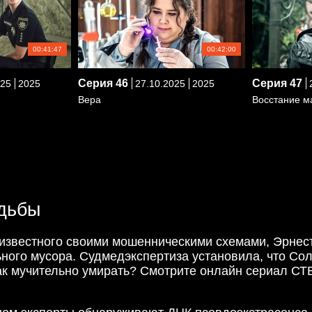
00:41:47
00:42:00
Серия
46
Серия
47
025
2025
27.10.2025
2025
2
Вера
Восстание 
удьбы
, известного своими мошенническими схемами, Эрне
ного мусора. Судмедэкспертиза установила, что Сол
так мучительно умирать? Смотрите онлайн сериал С