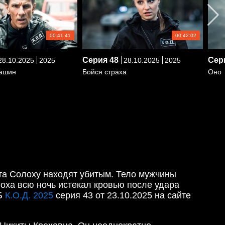
00:41:41
00:42:02
Серия
48
Сер
8.10.2025
2025
28.10.2025
2025
машин
Бойся страха
Оно
ста Солоху находят убитым. Тело мужчины
оха всю ночь истекал кровью после удара
ТБ
К.О.Д. 2025
серия 43 от 23.10.2025 на сайте