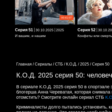
00:41:07
Серия
51
Серия
52
30.10.2025
2025
30.10.2
И вашим, и нашим
Конфеты или смерт
Главная /
Сериалы /
СТБ /
К.О.Д. /
2025 /
Серия 50
К.О.Д. 2025 серия 50: челове
В сериале К.О.Д. 2025 серия 50 в спортзале
блогерша Анна Череватая, которая снимала 
отомстить? Смотрите онлайн сериал СТБ
К.О
Криминалисты долго пытались установить, ка