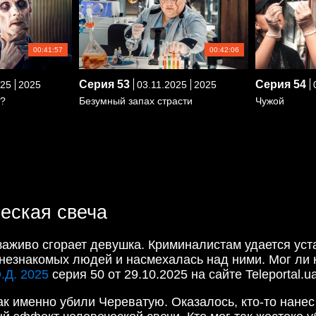
00:41:57
00:42:06
Серия
53
Серия
54
025
2025
03.11.2025
2025
0
ь?
Безумный запах страсти
Чужой
ческая свеча
 заживо сгорает девушка. Криминалистам удается ус
незнакомых людей и насмехалась над ними. Мог ли к
.Д. 2025
серия 50 от 29.10.2025 на сайте Teleportal.ua
к именно убили Череватую. Оказалось, кто-то нанес