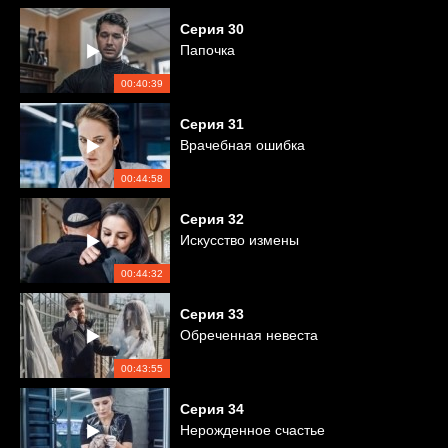
Серия
30
Папочка
00:40:39
Серия
31
Врачебная ошибка
00:44:58
Серия
32
Искусство измены
00:44:32
Серия
33
Обреченная невеста
00:43:55
Серия
34
Нерожденное счастье