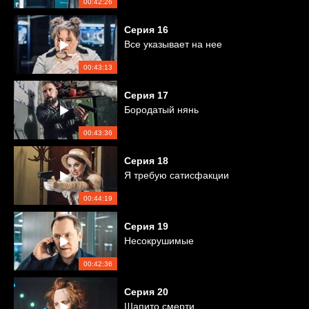
00:42:26
Серия
16
Все указывает на нее
00:43:13
Серия
17
Бородатый нянь
00:43:36
Серия
18
Я требую сатисфакции
00:44:19
Серия
19
Несокрушимые
00:42:36
Серия
20
Шапито смерти