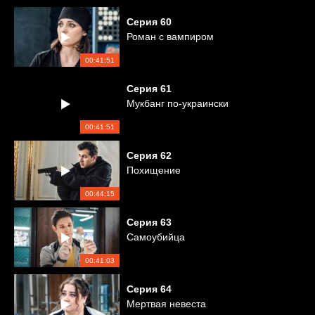
Серия
60
Роман с вампиром
00:41:51
Серия
61
Мукбанг по-украински
00:41:51
Серия
62
Похищение
00:44:15
Серия
63
Самоубийца
00:41:03
Серия
64
Мертвая невеста