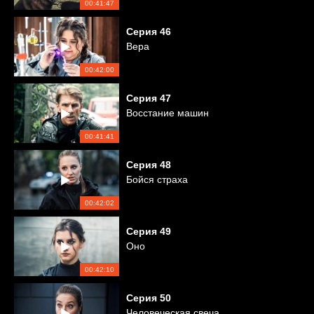
00:41:47
Серия
46
Вера
00:42:00
Серия
47
Восстание машин
00:41:41
Серия
48
Бойся страха
00:42:02
Серия
49
Оно
00:42:10
Серия
50
Человеческая свеча