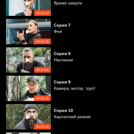
Время смерти
00:42:13
Серия
7
Фея
00:42:45
Серия
8
Наслание
00:43:52
Серия
9
Камера, мотор, труп!
00:43:12
Серия
10
Карпатский резник
00:45:15