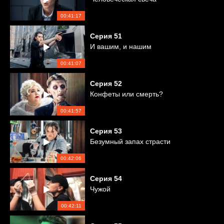
00:41:17
Серия
51
И вашим, и нашим
00:41:07
Серия
52
Конфеты или смерть?
00:41:57
Серия
53
Безумный запах страсти
00:42:06
Серия
54
Чужой
00:42:11