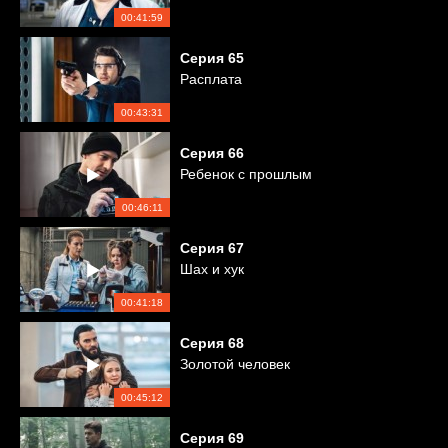
00:41:59
Серия
65
Расплата
00:43:31
Серия
66
Ребенок с прошлым
00:46:11
Серия
67
Шах и хук
00:41:18
Серия
68
Золотой человек
00:45:12
Серия
69