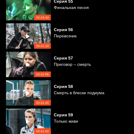
Серия
55
Финальная песня
00:43:43
Серия
56
Перевозчик
00:41:10
Серия
57
Приговор – смерть
00:42:56
Серия
58
Смерть в блеске подиума
00:41:20
Серия
59
Только живи
00:41:43