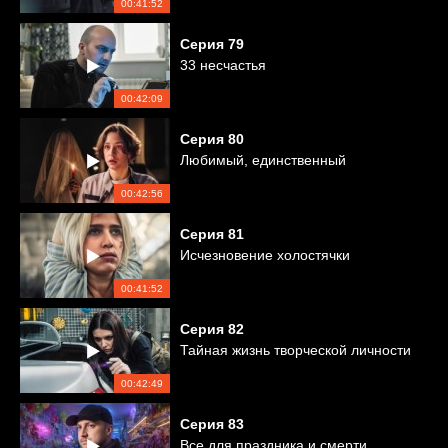
00:41:52
Серия
79
33 несчастья
00:42:09
Серия
80
Любимый, единственный
00:42:56
Серия
81
Исчезновение холостячки
00:41:52
Серия
82
Тайная жизнь творческой личности
00:42:49
Серия
83
Все для праздника и смерти