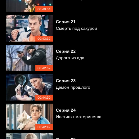
00:40:54
Серия
21
Смерть под сакурой
00:43:32
Серия
22
Дорога из ада
00:42:52
Серия
23
Демон прошлого
00:44:50
Серия
24
Инстинкт материнства
00:42:49