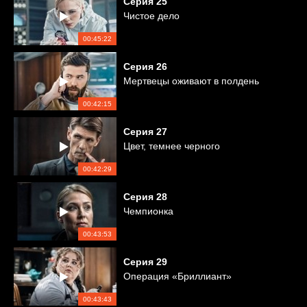
Серия
25
Чистое дело
00:45:22
Серия
26
Мертвецы оживают в полдень
00:42:15
Серия
27
Цвет, темнее черного
00:42:29
Серия
28
Чемпионка
00:43:53
Серия
29
Операция «Бриллиант»
00:43:43