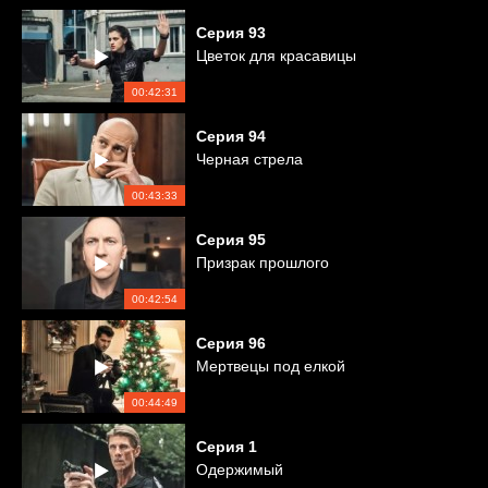
Серия
93
Цветок для красавицы
00:42:31
Серия
94
Черная стрела
00:43:33
Серия
95
Призрак прошлого
00:42:54
Серия
96
Мертвецы под елкой
00:44:49
Серия
1
Одержимый