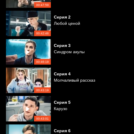
00:47:59
Серия
2
Любой ценой
00:42:46
Серия
3
Синдром акулы
00:46:19
Серия
4
Молчаливый рассказ
00:43:19
Серия
5
Карузо
00:43:01
Серия
6