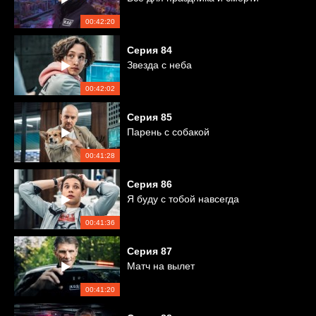
00:42:20
Серия
84
Звезда с неба
00:42:02
Серия
85
Парень с собакой
00:41:28
Серия
86
Я буду с тобой навсегда
00:41:36
Серия
87
Матч на вылет
00:41:20