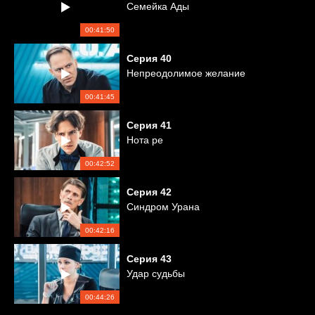
Семейка Ады
00:41:50
Серия
40
Непреодолимое желание
00:41:45
Серия
41
Нота ре
00:42:52
Серия
42
Синдром Урана
00:42:16
Серия
43
Удар судьбы
00:44:26