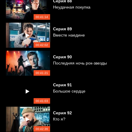
Серия
88
Неудачная покупка
00:41:14
Серия
89
Вместе наедине
00:42:02
Серия
90
Последняя ночь рок-звезды
00:41:21
Серия
91
Большое сердце
00:41:03
Серия
92
Кто я?
00:42:36