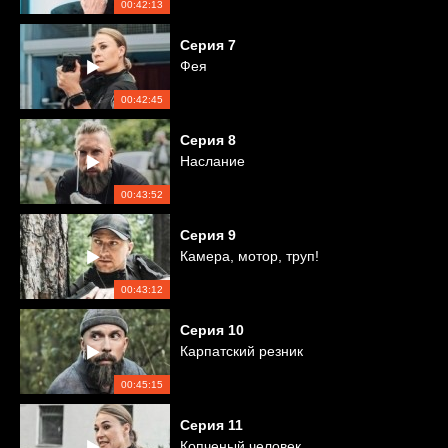
00:42:13
Серия
7
Фея
00:42:45
Серия
8
Наслание
00:43:52
Серия
9
Камера, мотор, труп!
00:43:12
Серия
10
Карпатский резник
00:45:15
Серия
11
Копченый человек