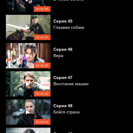
00:41:56
Серия
45
Глазами собаки
00:41:47
Серия
46
Вера
00:42:00
Серия
47
Восстание машин
00:41:41
Серия
48
Бойся страха
00:42:02