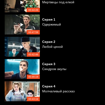
Мертвецы под елкой
00:44:49
Серия
1
Одержимый
00:47:59
Серия
2
Любой ценой
00:42:46
Серия
3
Синдром акулы
00:46:19
Серия
4
Молчаливый рассказ
00:43:19