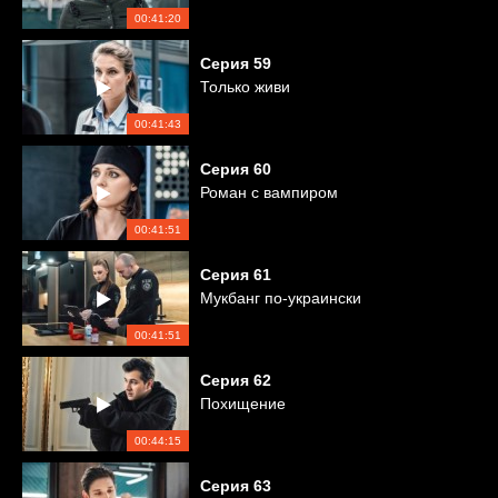
00:41:20
Серия
59
Только живи
00:41:43
Серия
60
Роман с вампиром
00:41:51
Серия
61
Мукбанг по-украински
00:41:51
Серия
62
Похищение
00:44:15
Серия
63