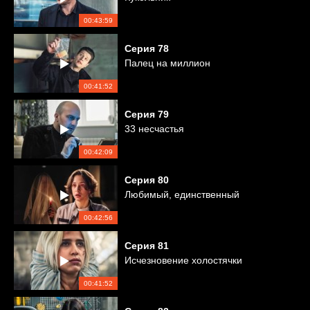
00:43:59
Серия
78
Палец на миллион
00:41:52
Серия
79
33 несчастья
00:42:09
Серия
80
Любимый, единственный
00:42:56
Серия
81
Исчезновение холостячки
00:41:52