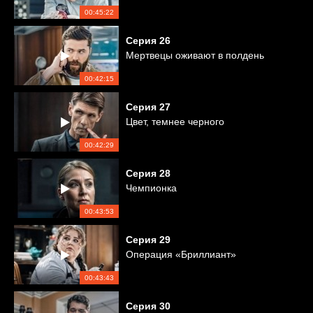
00:45:22
Серия
26
Мертвецы оживают в полдень
00:42:15
Серия
27
Цвет, темнее черного
00:42:29
Серия
28
Чемпионка
00:43:53
Серия
29
Операция «Бриллиант»
00:43:43
Серия
30