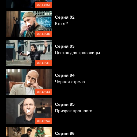
00:41:03
Серия
92
Кто я?
00:42:36
Серия
93
Цветок для красавицы
00:42:31
Серия
94
Черная стрела
00:43:33
Серия
95
Призрак прошлого
00:42:54
Серия
96