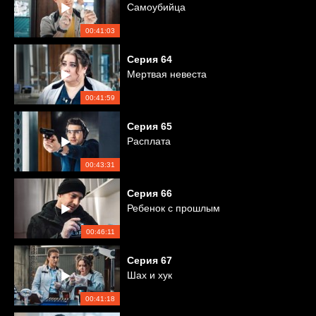
Самоубийца
00:41:03
Серия
64
Мертвая невеста
00:41:59
Серия
65
Расплата
00:43:31
Серия
66
Ребенок с прошлым
00:46:11
Серия
67
Шах и хук
00:41:18