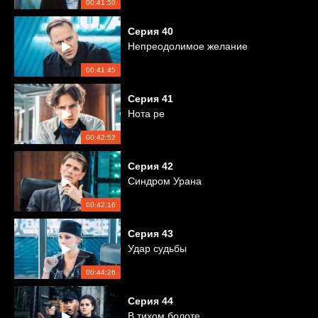
00:41:50
Серия
40
Непреодолимое желание
00:41:45
Серия
41
Нота ре
00:42:52
Серия
42
Синдром Урана
00:42:16
Серия
43
Удар судьбы
00:44:26
Серия
44
В тихом болоте