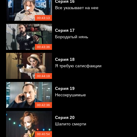
Серия
16
Все указывает на нее
00:43:13
Серия
17
Бородатый нянь
00:43:36
Серия
18
Я требую сатисфакции
00:44:19
Серия
19
Несокрушимые
00:42:36
Серия
20
Шапито смерти
00:40:54