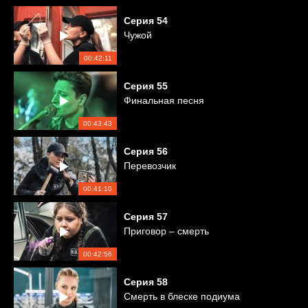
Серия
54
Чужой
00:42:11
Серия
55
Финальная песня
00:43:43
Серия
56
Перевозчик
00:41:10
Серия
57
Приговор – смерть
00:42:56
Серия
58
Смерть в блеске подиума