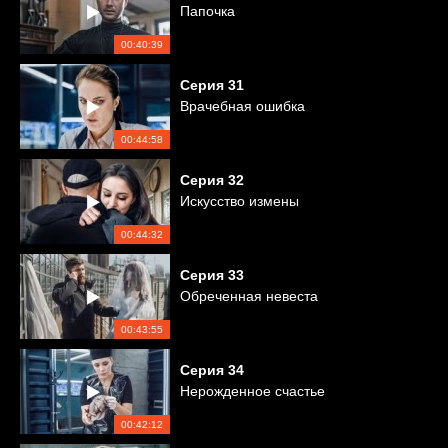
Папочка
00:40:39
Серия
31
Врачебная ошибка
00:44:58
Серия
32
Искусство измены
00:44:32
Серия
33
Обреченная невеста
00:43:55
Серия
34
Нерожденное счастье
00:42:12