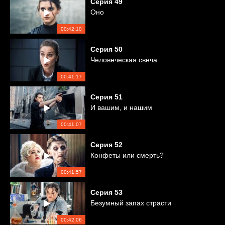
Серия
49
Оно
00:42:10
Серия
50
Человеческая свеча
00:41:17
Серия
51
И вашим, и нашим
00:41:07
Серия
52
Конфеты или смерть?
00:41:57
Серия
53
Безумный запах страсти
00:42:06