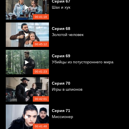
Серия
67
Шах и хук
00:41:18
Серия
68
Золотой человек
00:45:12
Серия
69
Убийцы из потустороннего мира
00:41:23
Серия
70
Игры в шпионов
00:42:01
Серия
71
Миссионер
00:41:48