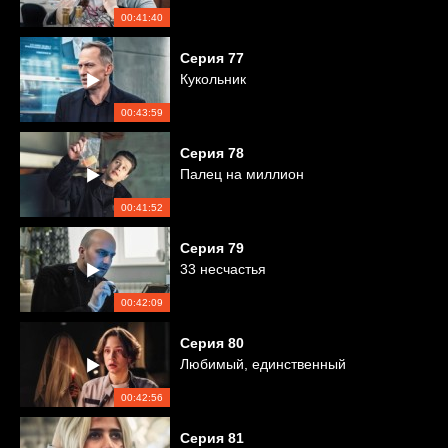
00:41:40
Серия
77
Кукольник
00:43:59
Серия
78
Палец на миллион
00:41:52
Серия
79
33 несчастья
00:42:09
Серия
80
Любимый, единственный
00:42:56
Серия
81