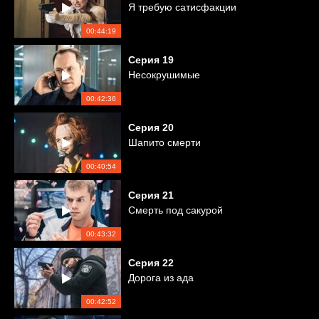
Я требую сатисфакции
00:44:19
Серия
19
Несокрушимые
00:42:36
Серия
20
Шапито смерти
00:40:54
Серия
21
Смерть под сакурой
00:43:32
Серия
22
Дорога из ада
00:42:52