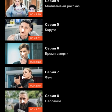
Серия
4
Молчаливый рассказ
00:43:19
Серия
5
Карузо
00:43:01
Серия
6
Время смерти
00:42:13
Серия
7
Фея
00:42:45
Серия
8
Наслание
00:43:52