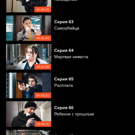
00:44:15
Серия
63
Самоубийца
00:41:03
Серия
64
Мертвая невеста
00:41:59
Серия
65
Расплата
00:43:31
Серия
66
Ребенок с прошлым
00:46:11