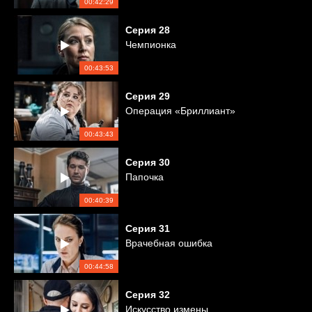
00:42:29
Серия
28
Чемпионка
00:43:53
Серия
29
Операция «Бриллиант»
00:43:43
Серия
30
Папочка
00:40:39
Серия
31
Врачебная ошибка
00:44:58
Серия
32
Искусство измены