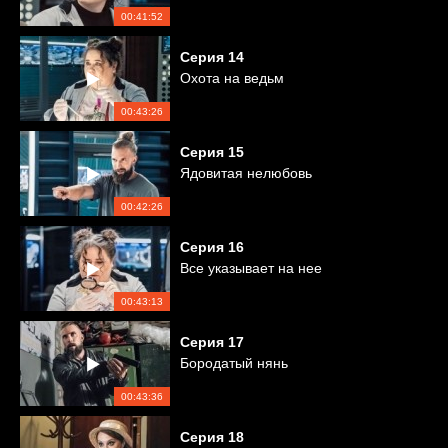
00:41:52
Серия
14
Охота на ведьм
00:43:26
Серия
15
Ядовитая нелюбовь
00:42:26
Серия
16
Все указывает на нее
00:43:13
Серия
17
Бородатый нянь
00:43:36
Серия
18