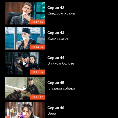
Серия
42
Синдром Урана
00:42:16
Серия
43
Удар судьбы
00:44:26
Серия
44
В тихом болоте
00:41:56
Серия
45
Глазами собаки
00:41:47
Серия
46
Вера