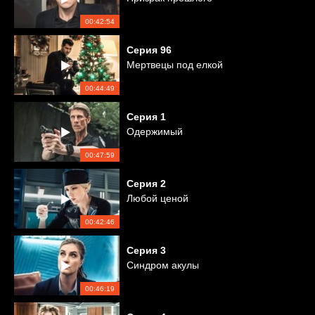
00:42:54
Серия
96
Мертвецы под елкой
00:44:49
Серия
1
Одержимый
00:47:59
Серия
2
Любой ценой
00:42:46
Серия
3
Синдром акулы
00:46:19