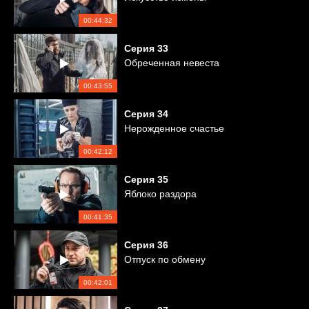
00:44:32
Серия
33
Обреченная невеста
00:43:55
Серия
34
Нерожденное счастье
00:42:12
Серия
35
Яблоко раздора
00:41:35
Серия
36
Отпуск по обмену
00:42:01