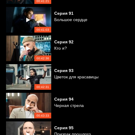
00:41:21
Серия
91
Большое сердце
00:41:03
Серия
92
Кто я?
00:42:36
Серия
93
Цветок для красавицы
00:42:31
Серия
94
Черная стрела
00:43:33
Серия
95
Призрак прошлого