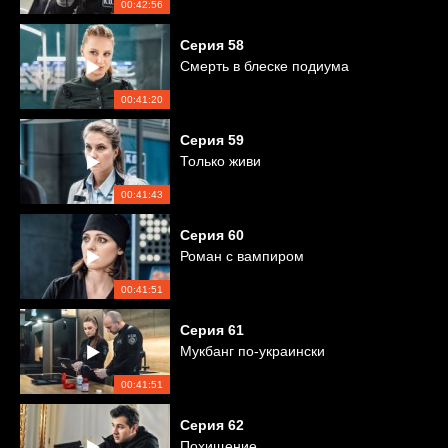
00:42:56
Серия
58
Смерть в блеске подиума
00:41:20
Серия
59
Только живи
00:41:43
Серия
60
Роман с вампиром
00:41:51
Серия
61
Мукбанг по-украински
00:41:51
Серия
62
Похищение