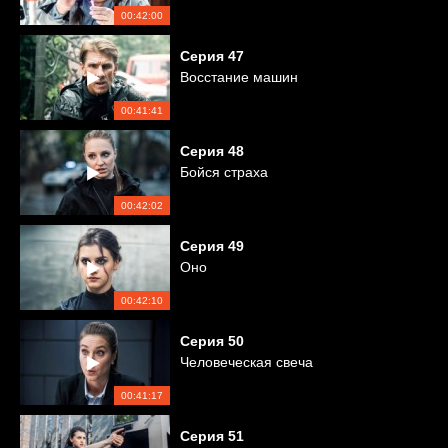
00:42:00
Серия
47
Восстание машин
00:41:41
Серия
48
Бойся страха
00:42:02
Серия
49
Оно
00:42:10
Серия
50
Человеческая свеча
00:41:17
Серия
51