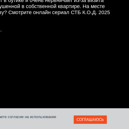
в бутике и очень нервничает из-за визита
ушенной в собственной квартире. На месте
ву? Смотрите онлайн сериал СТБ К.О.Д. 2025
1
.
и
аете согласие на использование
СОГЛАШАЮСЬ