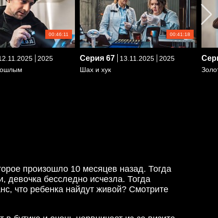
00:46:11
00:41:18
Серия
67
Сер
2.11.2025
2025
13.11.2025
2025
рошлым
Шах и хук
Золо
торое произошло 10 месяцев назад. Тогда
, девочка бесследно исчезла. Тогда
анс, что ребенка найдут живой? Смотрите