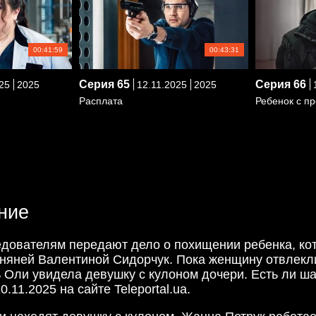
00:41:59
00:43:31
Серия
65
Серия
66
25
2025
12.11.2025
2025
1
Расплата
Ребенок с п
ние
ледователям передают дело о похищении ребенка, ко
няней Валентиной Сидорчук. Пока женщину отвлекли
ь Оли увидела девушку с кулоном дочери. Есть ли ш
0.11.2025 на сайте Teleportal.ua.