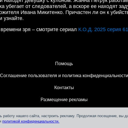
находят девушку с кулоном. Жанна Петрук работает 
а убегает от следователей, а вскоре ее находят зад
ожителя Ивана Микитенко. Причастен ли он к убийст
и узнайте.
времени зря – смотрите сериал
К.О.Д. 2025 серия 6
Помощь
Соглашение пользователя и политика конфиденциальност
Контакты
Размещение рекламы
ь работу нашего сайта, настроить рекламу. Продолжая посещение, вы д
 и
политикой конфиденциальности.
Teleportal © 2018-
2026
СЛМ ОНЛАЙН МЕДІА