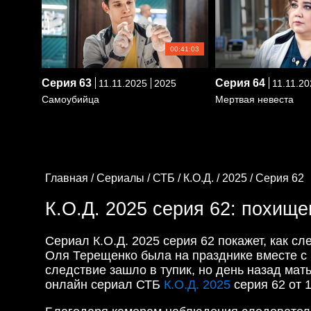
00:41:03
Серия
63
Серия
64
11.11.2025
2025
11.11.20
Самоубийца
Мертвая невеста
Главная /
Сериалы /
СТБ /
К.О.Д. /
2025 /
Серия 62
К.О.Д. 2025 серия 62: похище
Сериал К.О.Д. 2025 серия 62 покажет, как с
Оля Терещенко была на празднике вместе с 
следствие зашло в тупик, но день назад мат
онлайн сериал СТБ
К.О.Д. 2025
серия 62 от 1