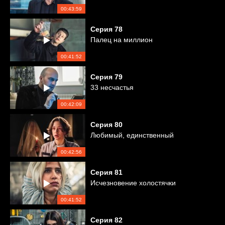
00:43:59
Серия
78
Палец на миллион
00:41:52
Серия
79
33 несчастья
00:42:09
Серия
80
Любимый, единственный
00:42:56
Серия
81
Исчезновение холостячки
00:41:52
Серия
82