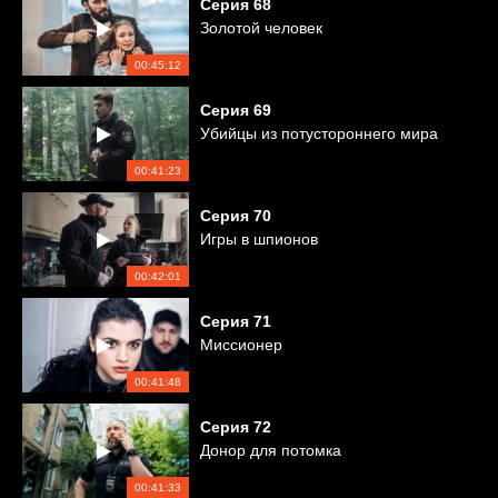
Серия
68
Золотой человек
00:45:12
Серия
69
Убийцы из потустороннего мира
00:41:23
Серия
70
Игры в шпионов
00:42:01
Серия
71
Миссионер
00:41:48
Серия
72
Донор для потомка
00:41:33