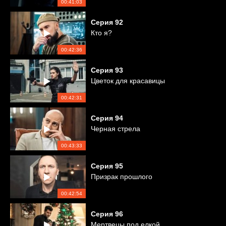
00:41:03
Серия
92
Кто я?
00:42:36
Серия
93
Цветок для красавицы
00:42:31
Серия
94
Черная стрела
00:43:33
Серия
95
Призрак прошлого
00:42:54
Серия
96
Мертвецы под елкой