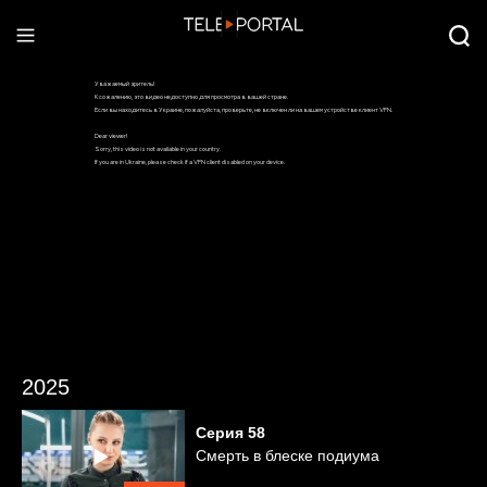
2025
Серия
58
Смерть в блеске подиума