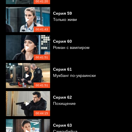
00:41:20
Серия
59
Только живи
00:41:43
Серия
60
Роман с вампиром
00:41:51
Серия
61
Мукбанг по-украински
00:41:51
Серия
62
Похищение
00:44:15
Серия
63
Самоубийца