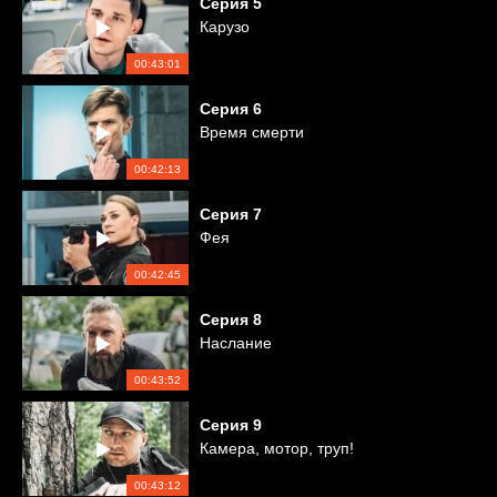
Серия
5
Карузо
00:43:01
Серия
6
Время смерти
00:42:13
Серия
7
Фея
00:42:45
Серия
8
Наслание
00:43:52
Серия
9
Камера, мотор, труп!
00:43:12