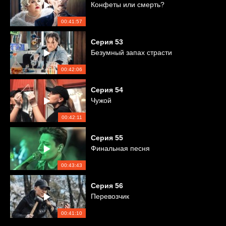
Конфеты или смерть?
00:41:57
Серия
53
Безумный запах страсти
00:42:06
Серия
54
Чужой
00:42:11
Серия
55
Финальная песня
00:43:43
Серия
56
Перевозчик
00:41:10