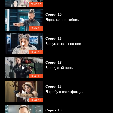
00:43:26
Серия
15
Ядовитая нелюбовь
00:42:26
Серия
16
Все указывает на нее
00:43:13
Серия
17
Бородатый нянь
00:43:36
Серия
18
Я требую сатисфакции
00:44:19
Серия
19