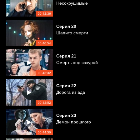
Несокрушимые
00:42:36
Серия
20
Шапито смерти
00:40:54
Серия
21
Смерть под сакурой
00:43:32
Серия
22
Дорога из ада
00:42:52
Серия
23
Демон прошлого
00:44:50