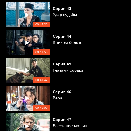
Серия
43
Удар судьбы
00:44:26
Серия
44
В тихом болоте
00:41:56
Серия
45
Глазами собаки
00:41:47
Серия
46
Вера
00:42:00
Серия
47
Восстание машин