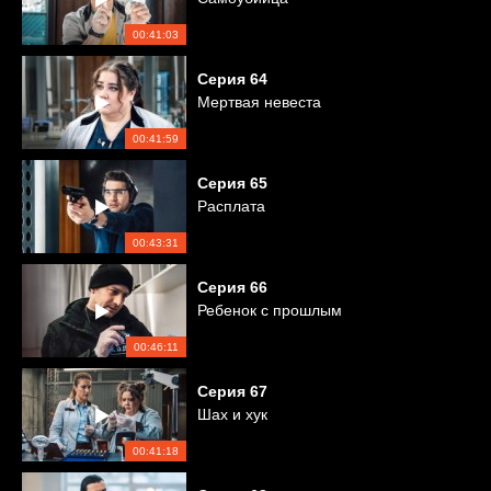
00:41:03
Серия
64
Мертвая невеста
00:41:59
Серия
65
Расплата
00:43:31
Серия
66
Ребенок с прошлым
00:46:11
Серия
67
Шах и хук
00:41:18