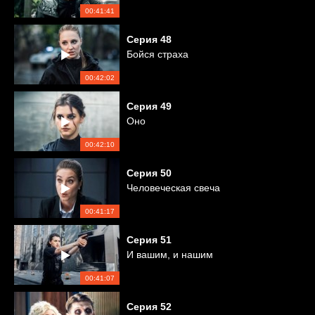
00:41:41
Серия
48
Бойся страха
00:42:02
Серия
49
Оно
00:42:10
Серия
50
Человеческая свеча
00:41:17
Серия
51
И вашим, и нашим
00:41:07
Серия
52