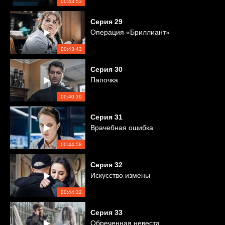
00:43:53
Серия
29
Операция «Бриллиант»
00:43:43
Серия
30
Папочка
00:40:39
Серия
31
Врачебная ошибка
00:44:58
Серия
32
Искусство измены
00:44:32
Серия
33
Обреченная невеста