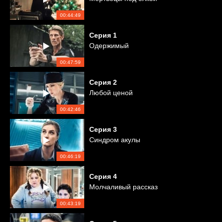
00:44:49
Серия
1
Одержимый
00:47:59
Серия
2
Любой ценой
00:42:46
Серия
3
Синдром акулы
00:46:19
Серия
4
Молчаливый рассказ
00:43:19