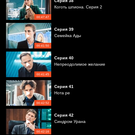
Серия
38
Коготь шпиона. Серия 2
00:47:47
Серия
39
Семейка Ады
00:41:50
Серия
40
Непреодолимое желание
00:41:45
Серия
41
Нота ре
00:42:52
Серия
42
Синдром Урана
00:42:16